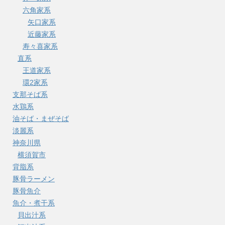
六角家系
矢口家系
近藤家系
寿々喜家系
直系
王道家系
環2家系
支那そば系
水鶏系
油そば・まぜそば
淡麗系
神奈川県
横須賀市
背脂系
豚骨ラーメン
豚骨魚介
魚介・煮干系
貝出汁系