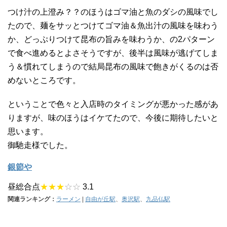
つけ汁の上澄み？？のほうはゴマ油と魚のダシの風味でし
たので、麺をサッとつけてゴマ油＆魚出汁の風味を味わう
か、どっぷりつけて昆布の旨みを味わうか、の2パターン
で食べ進めるとよさそうですが、後半は風味が逃げてしま
う＆慣れてしまうので結局昆布の風味で飽きがくるのは否
めないところです。
ということで色々と入店時のタイミングが悪かった感があ
りますが、味のほうはイケてたので、今後に期待したいと
思います。
御馳走様でした。
銀節や
昼総合点
★★★
☆☆
3.1
関連ランキング：
ラーメン
|
自由が丘駅
、
奥沢駅
、
九品仏駅