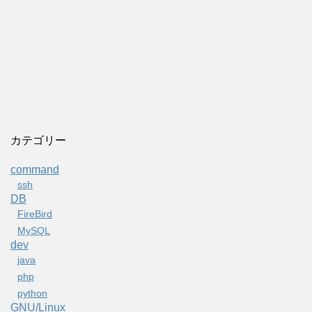
カテゴリー
command
ssh
DB
FireBird
MySQL
dev
java
php
python
GNU/Linux