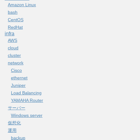
Amazon Linux
bash
CentOS
RedHat
infra
AWS
cloud
cluster
network
Cisco
ethernet
Juniper
Load Balancing
YAMAHA Router
サーバー
Windows server
仮想化
運用
backup