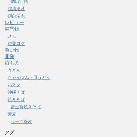
鯛出汁系
鶏清湯系
鶏白湯系
レビュー
備忘録
メモ
作業ログ
買い物
開発
麺もの
うどん
ちゃんぽん・皿うどん
パスタ
沖縄そば
焼きそば
富士宮焼きそば
蕎麦
ラー油蕎麦
タグ