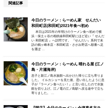
関連記事
今日のラーメン：らーめん家 せんだい
和田町店(和田町)2021年食べ初め
本日は2021年の年明けのラーメン食べ初めで横
浜・保土ヶ谷の相鉄線和田町駅にほど近い『 せんだ
い 和田町店 』へ訪問です。 『せんだい』系列で未
訪の鶴ヶ峰本店・和田町店・さがみ野店へ順番へ足
を運ぼ …
今日のラーメン：らーめん 晴れる屋 (江ノ
島・片瀬海岸)
息子と新江ノ島水族館へ出かけた帰りに立ち寄りま
した。 イルカショーを見た後、思い出したように息
子が『ラーメン食べたい！』と言い出したので水族
館を切り上げ。江ノ電の江ノ島駅へ戻る途中で立ち
寄りました。 …
【閉店】今日のラーメン：会津喜多方ラ