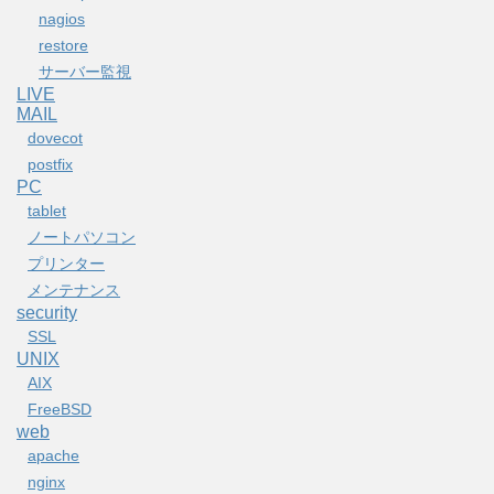
nagios
restore
サーバー監視
LIVE
MAIL
dovecot
postfix
PC
tablet
ノートパソコン
プリンター
メンテナンス
security
SSL
UNIX
AIX
FreeBSD
web
apache
nginx