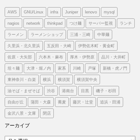
AWS
GNU/Linux
infra
Juniper
lenovo
mysql
nagios
network
thinkpad
つけ麺
サーバー監視
ランチ
ラーメン
ラーメンショップ
三浦・三崎
中華麺
久里浜・北久里浜
五反田・大崎
伊勢佐木町・黄金町
佐原・大矢部
六本木・麻布
厚木・伊勢原
品川・大井町
坦々麺
大津・堀ノ内
家系
川崎
戸塚
新橋・虎ノ門
東神奈川・白楽
横浜
横須賀
横須賀中央
油そば・まぜそば
渋谷
港南台
目黒
磯子・杉田
自由が丘
蒲田・大森
蕎麦
藤沢・辻堂
追浜・田浦
金沢八景・文庫
閉店
アーカイブ
ア