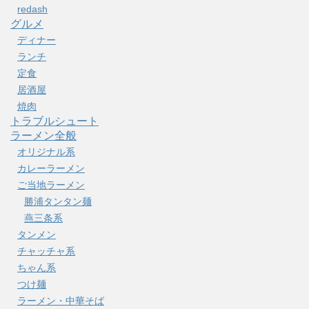
redash
グルメ
ディナー
ランチ
定食
居酒屋
焼肉
トラブルシュート
ラーメン全般
オリジナル系
カレーラーメン
ご当地ラーメン
勝浦タンタン麺
燕三条系
タンメン
チャッチャ系
ちゃん系
つけ麺
ラーメン・中華そば