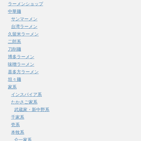
ラーメンショップ
中華麺
サンマーメン
台湾ラーメン
久留米ラーメン
二郎系
刀削麺
博多ラーメン
味噌ラーメン
喜多方ラーメン
坦々麺
家系
インスパイア系
たかさご家系
武蔵家・新中野系
千家系
壱系
本牧系
介一家系