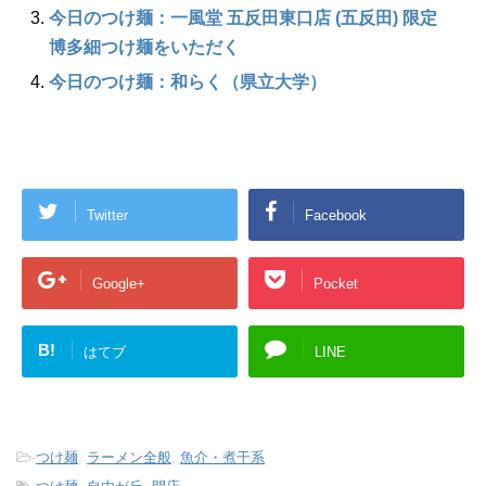
今日のつけ麺：一風堂 五反田東口店 (五反田) 限定
博多細つけ麺をいただく
今日のつけ麺：和らく（県立大学）
Twitter
Facebook
Google+
Pocket
B!
はてブ
LINE
-
つけ麺
,
ラーメン全般
,
魚介・煮干系