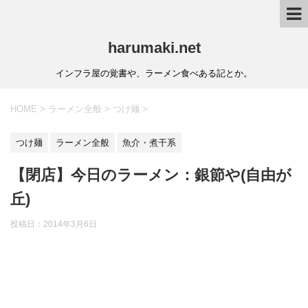
harumaki.net
インフラ屋の覚書や、ラーメン食べある記とか。
HOME
>
ラーメン全般
>
つけ麺
>
つけ麺
ラーメン全般
魚介・煮干系
【閉店】今日のラーメン：銀節や(自由が
丘)
投稿日：2014年3月6日