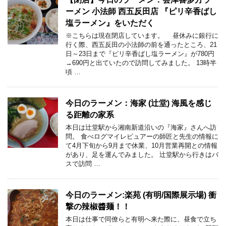
ーメン 小法師 西五反田店 『ピリ辛香ばし
塩ラーメン』をいただく
※こちらは現在閉店しています。 昼休みに銀行に
行く際、西五反田の小法師の前を通ったところ、21
日～23日まで『ピリ辛香ばし塩ラーメン』が780円
→690円と出ていたので訪問してみました。 13時半
頃 …
今日のラーメン：海家 (辻堂) 海風を感じ
る距離の家系
本日は辻堂駅から湘南新道沿いの『海家』さんへ訪
問。 食べログマイレビュアーの師匠と先生の情報に
て4月下旬から9月まで休業、10月営業再開との情報
があり、足を運んでみました。 辻堂駅から行きはバ
スで訪問 …
今日のラーメン:楽苑 (有明/国際展示場) 衝
撃の辣椒醬麺！！
本日は仕事で同僚らと有明へ来た際に、昼食で立ち