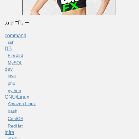
カテゴリー
command
ssh
DB
FireBird
MySQL
dev
java
php
python
GNU/Linux
Amazon Linux
bash
CentOS
RedHat
infra
AWS