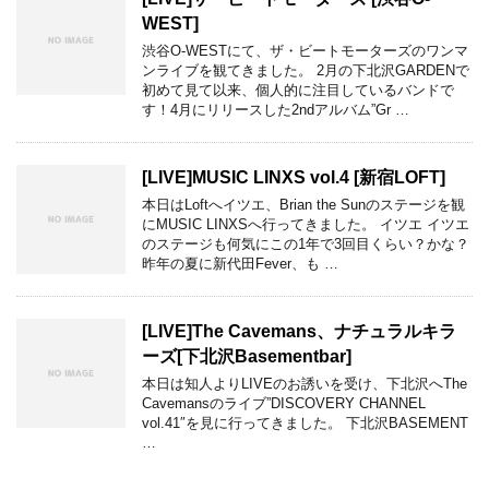
WEST]
渋谷O-WESTにて、ザ・ビートモーターズのワンマ
ンライブを観てきました。 2月の下北沢GARDENで
初めて見て以来、個人的に注目しているバンドで
す！4月にリリースした2ndアルバム”Gr …
[LIVE]MUSIC LINXS vol.4 [新宿LOFT]
本日はLoftへイツエ、Brian the Sunのステージを観
にMUSIC LINXSへ行ってきました。 イツエ イツエ
のステージも何気にこの1年で3回目くらい？かな？
昨年の夏に新代田Fever、も …
[LIVE]The Cavemans、ナチュラルキラ
ーズ[下北沢Basementbar]
本日は知人よりLIVEのお誘いを受け、下北沢へThe
Cavemansのライブ”DISCOVERY CHANNEL
vol.41″を見に行ってきました。 下北沢BASEMENT
…