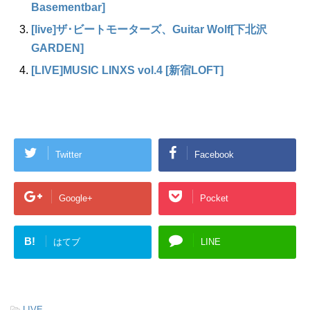
Basementbar]
[live]ザ･ビートモーターズ、Guitar Wolf[下北沢
GARDEN]
[LIVE]MUSIC LINXS vol.4 [新宿LOFT]
Twitter
Facebook
Google+
Pocket
B!
はてブ
LINE
-
LIVE