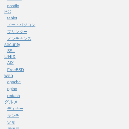
postfix
PC
tablet
ノートパソコン
プリンター
メンテナンス
security
SSL
UNIX
AIX
FreeBSD
web
apache
nginx
redash
グルメ
ディナー
ランチ
定食