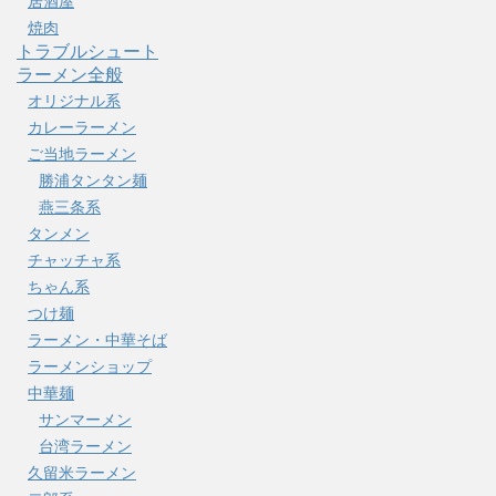
居酒屋
焼肉
トラブルシュート
ラーメン全般
オリジナル系
カレーラーメン
ご当地ラーメン
勝浦タンタン麺
燕三条系
タンメン
チャッチャ系
ちゃん系
つけ麺
ラーメン・中華そば
ラーメンショップ
中華麺
サンマーメン
台湾ラーメン
久留米ラーメン