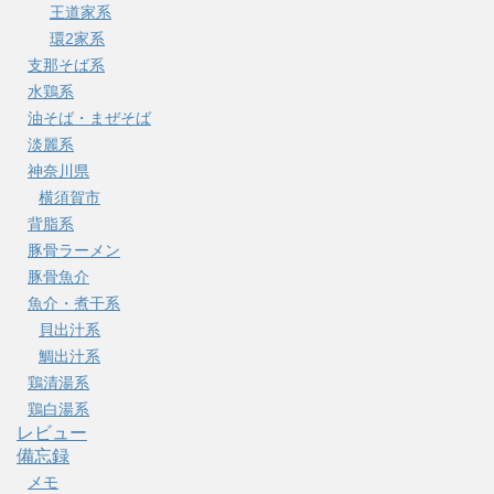
王道家系
環2家系
支那そば系
水鶏系
油そば・まぜそば
淡麗系
神奈川県
横須賀市
背脂系
豚骨ラーメン
豚骨魚介
魚介・煮干系
貝出汁系
鯛出汁系
鶏清湯系
鶏白湯系
レビュー
備忘録
メモ