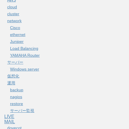
cloud
cluster
network
Cisco
ethernet
Juniper
Load Balancing
YAMAHA Router
サーバー
Windows server
仮想化
運用
backup
nagios
restore
サーバー監視
LIVE
MAIL
dovecot