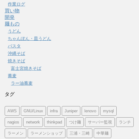
作業ログ
買い物
開発
麺もの
うどん
ちゃんぽん・皿うどん
パスタ
沖縄そば
焼きそば
富士宮焼きそば
蕎麦
ラー油蕎麦
タグ
AWS
GNU/Linux
infra
Juniper
lenovo
mysql
nagios
network
thinkpad
つけ麺
サーバー監視
ランチ
ラーメン
ラーメンショップ
三浦・三崎
中華麺