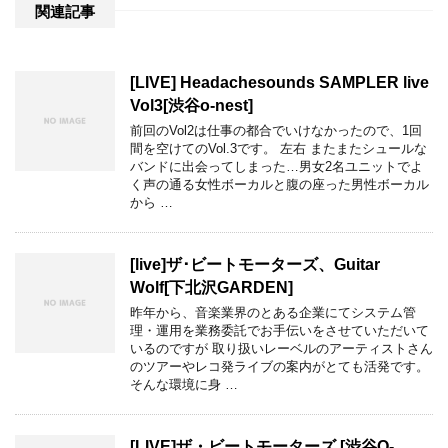
関連記事
[LIVE] Headachesounds SAMPLER live
Vol3[渋谷o-nest]
前回のVol2は仕事の都合でいけなかったので、1回
間を空けてのVol.3です。 左右 またまたシュールな
バンドに出会ってしまった…男女2名ユニットでよ
く声の通る女性ボーカルと腹の座った男性ボーカル
から …
[live]ザ･ビートモーターズ、Guitar
Wolf[下北沢GARDEN]
昨年から、音楽業界のとある企業にてシステム管
理・運用を業務委託でお手伝いをさせていただいて
いるのですが 取り扱いレーベルのアーティストさん
のツアーやレコ発ライブの案内がとても活発です。
そんな環境に身 …
[LIVE]ザ・ビートモーターズ [渋谷O-