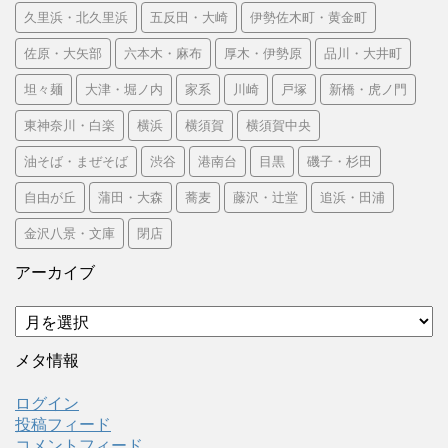
久里浜・北久里浜
五反田・大崎
伊勢佐木町・黄金町
佐原・大矢部
六本木・麻布
厚木・伊勢原
品川・大井町
坦々麺
大津・堀ノ内
家系
川崎
戸塚
新橋・虎ノ門
東神奈川・白楽
横浜
横須賀
横須賀中央
油そば・まぜそば
渋谷
港南台
目黒
磯子・杉田
自由が丘
蒲田・大森
蕎麦
藤沢・辻堂
追浜・田浦
金沢八景・文庫
閉店
アーカイブ
ア
ー
カ
メタ情報
イ
ブ
ログイン
投稿フィード
コメントフィード