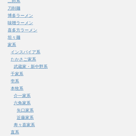
二郎系
刀削麺
博多ラーメン
味噌ラーメン
喜多方ラーメン
坦々麺
家系
インスパイア系
たかさご家系
武蔵家・新中野系
千家系
壱系
本牧系
介一家系
六角家系
矢口家系
近藤家系
寿々喜家系
直系