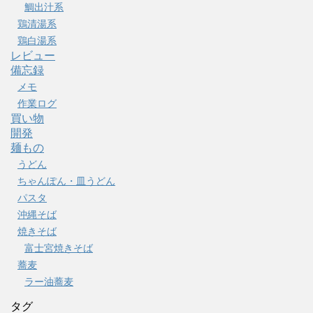
鯛出汁系
鶏清湯系
鶏白湯系
レビュー
備忘録
メモ
作業ログ
買い物
開発
麺もの
うどん
ちゃんぽん・皿うどん
パスタ
沖縄そば
焼きそば
富士宮焼きそば
蕎麦
ラー油蕎麦
タグ