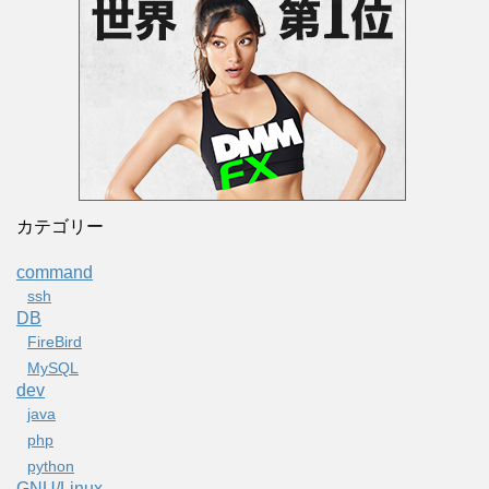
カテゴリー
command
ssh
DB
FireBird
MySQL
dev
java
php
python
GNU/Linux