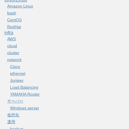
Amazon Linux
bash
CentOS
RedHat
infra
AWS
cloud
cluster
network
Cisco
ethernet
Juniper
Load Balancing
YAMAHA Router
サーバー
Windows server
仮想化
運用
backup