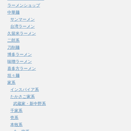
ラーメンショップ
中華麺
サンマーメン
台湾ラーメン
久留米ラーメン
二郎系
刀削麺
博多ラーメン
味噌ラーメン
喜多方ラーメン
坦々麺
家系
インスパイア系
たかさご家系
武蔵家・新中野系
千家系
壱系
本牧系