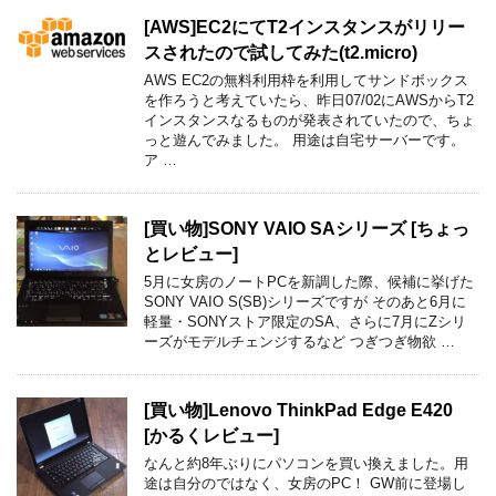
[AWS]EC2にてT2インスタンスがリリー
スされたので試してみた(t2.micro)
AWS EC2の無料利用枠を利用してサンドボックス
を作ろうと考えていたら、昨日07/02にAWSからT2
インスタンスなるものが発表されていたので、ちょ
っと遊んでみました。 用途は自宅サーバーです。
ア …
[買い物]SONY VAIO SAシリーズ [ちょっ
とレビュー]
5月に女房のノートPCを新調した際、候補に挙げた
SONY VAIO S(SB)シリーズですが そのあと6月に
軽量・SONYストア限定のSA、さらに7月にZシリ
ーズがモデルチェンジするなど つぎつぎ物欲 …
[買い物]Lenovo ThinkPad Edge E420
[かるくレビュー]
なんと約8年ぶりにパソコンを買い換えました。用
途は自分のではなく、女房のPC！ GW前に登場し