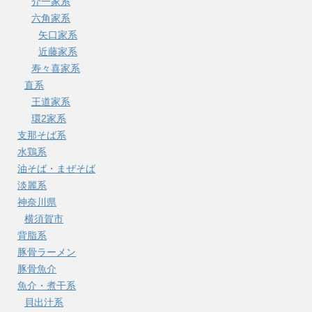
介一家系
六角家系
矢口家系
近藤家系
寿々喜家系
直系
王道家系
環2家系
支那そば系
水鶏系
油そば・まぜそば
淡麗系
神奈川県
横須賀市
背脂系
豚骨ラーメン
豚骨魚介
魚介・煮干系
貝出汁系