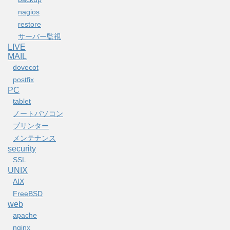
nagios
restore
サーバー監視
LIVE
MAIL
dovecot
postfix
PC
tablet
ノートパソコン
プリンター
メンテナンス
security
SSL
UNIX
AIX
FreeBSD
web
apache
nginx