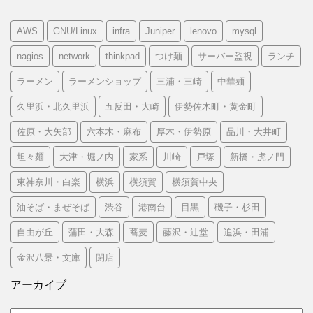
AWS
GNU/Linux
infra
Juniper
lenovo
mysql
nagios
network
thinkpad
つけ麺
サーバー監視
ランチ
ラーメン
ラーメンショップ
三浦・三崎
中華麺
久里浜・北久里浜
五反田・大崎
伊勢佐木町・黄金町
佐原・大矢部
六本木・麻布
厚木・伊勢原
品川・大井町
坦々麺
大津・堀ノ内
家系
川崎
戸塚
新橋・虎ノ門
東神奈川・白楽
横浜
横須賀
横須賀中央
油そば・まぜそば
渋谷
港南台
目黒
磯子・杉田
自由が丘
蒲田・大森
蕎麦
藤沢・辻堂
追浜・田浦
金沢八景・文庫
閉店
アーカイブ