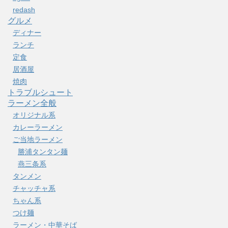
redash
グルメ
ディナー
ランチ
定食
居酒屋
焼肉
トラブルシュート
ラーメン全般
オリジナル系
カレーラーメン
ご当地ラーメン
勝浦タンタン麺
燕三条系
タンメン
チャッチャ系
ちゃん系
つけ麺
ラーメン・中華そば