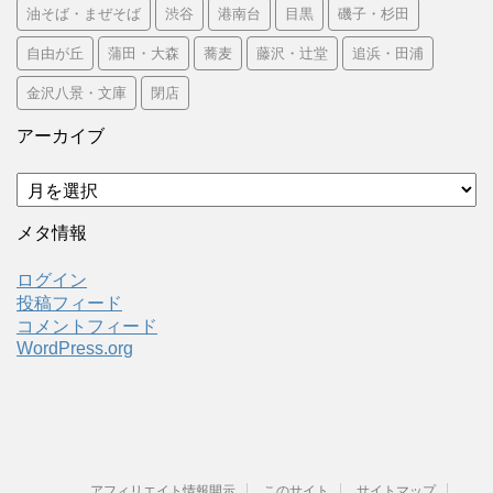
油そば・まぜそば
渋谷
港南台
目黒
磯子・杉田
自由が丘
蒲田・大森
蕎麦
藤沢・辻堂
追浜・田浦
金沢八景・文庫
閉店
アーカイブ
ア
ー
カ
メタ情報
イ
ブ
ログイン
投稿フィード
コメントフィード
WordPress.org
アフィリエイト情報開示
このサイト
サイトマップ