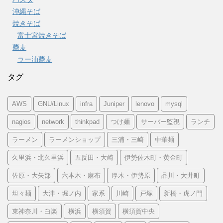
沖縄そば
焼きそば
富士宮焼きそば
蕎麦
ラー油蕎麦
タグ
AWS
GNU/Linux
infra
Juniper
lenovo
mysql
nagios
network
thinkpad
つけ麺
サーバー監視
ランチ
ラーメン
ラーメンショップ
三浦・三崎
中華麺
久里浜・北久里浜
五反田・大崎
伊勢佐木町・黄金町
佐原・大矢部
六本木・麻布
厚木・伊勢原
品川・大井町
坦々麺
大津・堀ノ内
家系
川崎
戸塚
新橋・虎ノ門
東神奈川・白楽
横浜
横須賀
横須賀中央