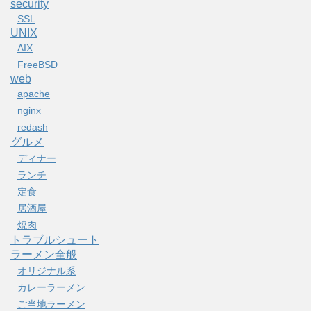
security
SSL
UNIX
AIX
FreeBSD
web
apache
nginx
redash
グルメ
ディナー
ランチ
定食
居酒屋
焼肉
トラブルシュート
ラーメン全般
オリジナル系
カレーラーメン
ご当地ラーメン