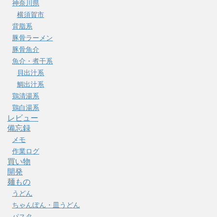
神奈川県
横須賀市
背脂系
豚骨ラーメン
豚骨魚介
魚介・煮干系
貝出汁系
鯛出汁系
鶏清湯系
鶏白湯系
レビュー
備忘録
メモ
作業ログ
買い物
開発
麺もの
うどん
ちゃんぽん・皿うどん
パスタ