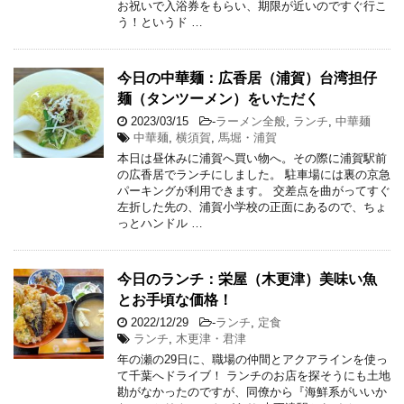
お祝いで入浴券をもらい、期限が近いのですぐ行こ
う！というド …
今日の中華麺：広香居（浦賀）台湾担仔
麺（タンツーメン）をいただく
2023/03/15
-
ラーメン全般
,
ランチ
,
中華麺
中華麺
,
横須賀
,
馬堀・浦賀
本日は昼休みに浦賀へ買い物へ。その際に浦賀駅前
の広香居でランチにしました。 駐車場には裏の京急
パーキングが利用できます。 交差点を曲がってすぐ
左折した先の、浦賀小学校の正面にあるので、ちょ
っとハンドル …
今日のランチ：栄屋（木更津）美味い魚
とお手頃な価格！
2022/12/29
-
ランチ
,
定食
ランチ
,
木更津・君津
年の瀬の29日に、職場の仲間とアクアラインを使っ
て千葉へドライブ！ ランチのお店を探そうにも土地
勘がなかったのですが、同僚から『海鮮系がいいか