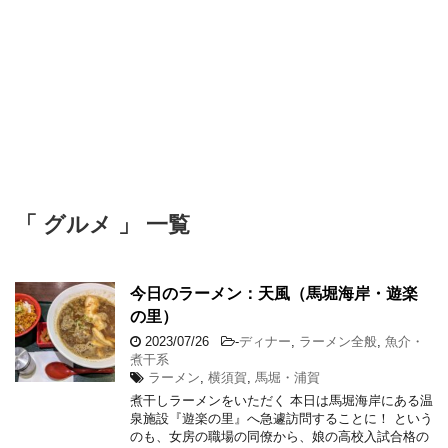
「 グルメ 」 一覧
今日のラーメン：天風（馬堀海岸・遊楽
の里）
2023/07/26
-
ディナー
,
ラーメン全般
,
魚介・
煮干系
ラーメン
,
横須賀
,
馬堀・浦賀
煮干しラーメンをいただく 本日は馬堀海岸にある温
泉施設『遊楽の里』へ急遽訪問することに！ という
のも、女房の職場の同僚から、娘の高校入試合格の