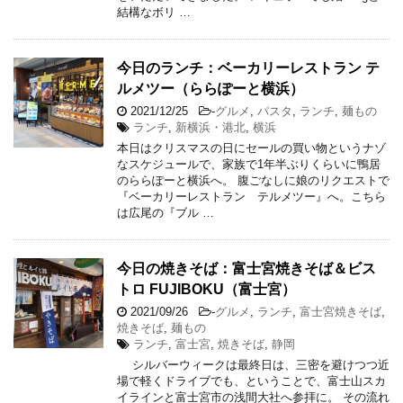
結構なボリ …
今日のランチ：ベーカリーレストラン テ
ルメツー（ららぽーと横浜）
2021/12/25
-
グルメ
,
パスタ
,
ランチ
,
麺もの
ランチ
,
新横浜・港北
,
横浜
本日はクリスマスの日にセールの買い物というナゾ
なスケジュールで、家族で1年半ぶりくらいに鴨居
のららぽーと横浜へ。 腹ごなしに娘のリクエストで
『ベーカリーレストラン テルメツー』へ。こちら
は広尾の『ブル …
今日の焼きそば：富士宮焼きそば＆ビス
トロ FUJIBOKU（富士宮）
2021/09/26
-
グルメ
,
ランチ
,
富士宮焼きそば
,
焼きそば
,
麺もの
ランチ
,
富士宮
,
焼きそば
,
静岡
シルバーウィークは最終日は、三密を避けつつ近
場で軽くドライブでも、ということで、富士山スカ
イラインと富士宮市の浅間大社へ参拝に。 その流れ