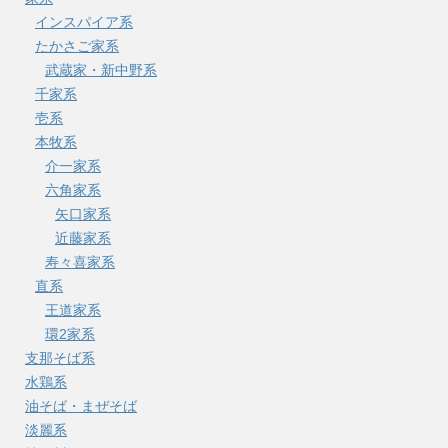
インスパイア系
たかさご家系
武蔵家・新中野系
千家系
壱系
本牧系
介一家系
六角家系
矢口家系
近藤家系
寿々喜家系
直系
王道家系
環2家系
支那そば系
水鶏系
油そば・まぜそば
淡麗系