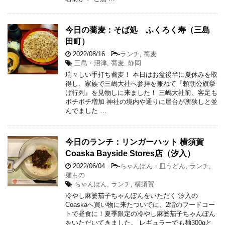
今日の蕎麦：そば処 ふくろく寿（三島
田町）
2022/08/16
-
ランチ
,
蕎麦
三島・沼津
,
蕎麦
,
静岡
瑞々しい手打ち蕎麦！ 本日はお盆後半に夏休みを取
得し、家族で三嶋大社へ参拝を兼ねて『頼朝公旗挙
げ行列』を見物しに来ました！ 三嶋大社前、客足も
ボチボチ増加 神社の境内や通りに屋台が所狭しと並
んでました …
今日のランチ：リンガーハット 横須賀
Coaska Bayside Stores店（汐入）
2022/06/04
-
ちゃんぽん・皿うどん
,
ランチ
,
麺もの
ちゃんぽん
,
ランチ
,
横須賀
冷やし麻婆茄子ちゃんぽんをいただく 汐入の
Coaskaへ買い物に来たついでに、2階のフードコー
トで昼食に！夏季限定の冷やし麻婆茄子ちゃんぽん
をいただいてきました。 レギュラーでも麺300gと