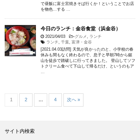
で昼飯に富士宮焼きそば行くか！ということでお店
を物色…する …
今日のランチ：金谷食堂（浜金谷）
2021/04/03
-
グルメ
,
ランチ
ランチ
,
千葉
,
富津・金谷
[2021.04.03訪問] 天気が良かったのと、小学校の春
休みも間もなく終わるので、息子と早朝7時から鋸
山を徒歩で踏破しに行ってきました。 登山してソフ
トクリーム食べて下山して帰るだけ、というのもア
…
1
2
…
4
次へ »
サイト内検索