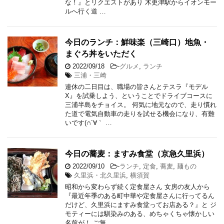
な！』とリクエストがあり 木更津駅からイオンモー
ルへ行く道 …
今日のランチ：鮮味楽（三崎口）地魚・
まぐろ丼をいただく
2022/09/18
-
グルメ
,
ランチ
三浦・三崎
連休の二日目は、職場の皆さんとテスラ『モデル
X』を試乗しよう、ということでドライブコースに
三浦半島をチョイス。 何気に地元なので、走り慣れ
た道で電気自動車の走りを試せる機会になり、有難
いです(∩´∀｀ …
今日の蕎麦：ますみ食堂（京急久里浜）
2022/09/10
-
ランチ
,
定食
,
蕎麦
,
麺もの
久里浜・北久里浜
,
横須賀
昭和から変わらず続く定食屋さん 女房の友人から
『最近年季のある町中華や定食屋さんに行ってるん
だけど、久里浜にますみ食堂ってお店ある？』と ジ
モティーには馴染みのある、めちゃくちゃ懐かしい
名前が！ ご無 …