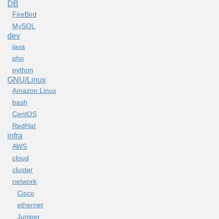
DB
FireBird
MySQL
dev
java
php
python
GNU/Linux
Amazon Linux
bash
CentOS
RedHat
infra
AWS
cloud
cluster
network
Cisco
ethernet
Juniper