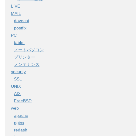
LIVE
MAIL
dovecot
postfix
PC
tablet
ノートパソコン
プリンター
メンテナンス
security
SSL
UNIX
AIX
FreeBSD
web
apache
nginx
redash