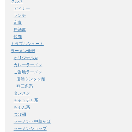
グルメ
ディナー
ランチ
定食
居酒屋
焼肉
トラブルシュート
ラーメン全般
オリジナル系
カレーラーメン
ご当地ラーメン
勝浦タンタン麺
燕三条系
タンメン
チャッチャ系
ちゃん系
つけ麺
ラーメン・中華そば
ラーメンショップ