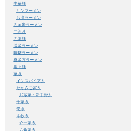
中華麺
サンマーメン
台湾ラーメン
久留米ラーメン
二郎系
刀削麺
博多ラーメン
味噌ラーメン
喜多方ラーメン
坦々麺
家系
インスパイア系
たかさご家系
武蔵家・新中野系
千家系
壱系
本牧系
介一家系
六角家系