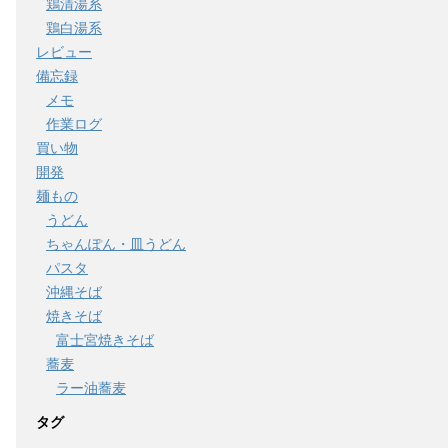
鶏清湯系
鶏白湯系
レビュー
備忘録
メモ
作業ログ
買い物
開発
麺もの
うどん
ちゃんぽん・皿うどん
パスタ
沖縄そば
焼きそば
富士宮焼きそば
蕎麦
ラー油蕎麦
タグ