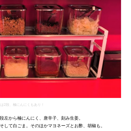
は2段、極にんにくもあり！
段左から極にんにく、唐辛子、刻み生姜。
そして白ごま。そのほかマヨネーズとお酢、胡椒も。