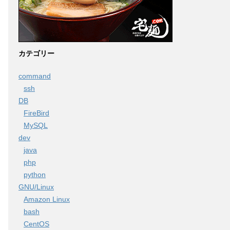
カテゴリー
command
ssh
DB
FireBird
MySQL
dev
java
php
python
GNU/Linux
Amazon Linux
bash
CentOS