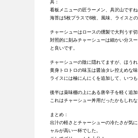
具：
看板メニューの匠ラーメン、具沢山ですね
海苔は5枚プラスで8枚、風味、ライスと
チャーシューはロースの燻製で大判うす切
対照的に刻みチャーシューは細かい分スー
と良いです。
チャーシューの陰に隠れてますが、ほうれ
黄身トロトロの味玉は醤油タレ控えめな味
ライスには極にんにくを追加して、いつも
後半は薬味棚の上にある唐辛子を軽く追加
これはチャーシュー丼用だったかもしれな
まとめ：
出汁の軽さとチャーシューの冷たさが気に
ャルが高い一杯でした。