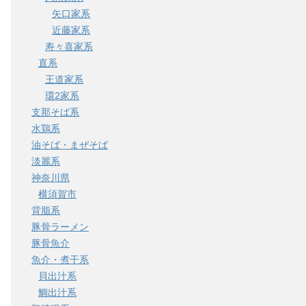
矢口家系
近藤家系
寿々喜家系
直系
王道家系
環2家系
支那そば系
水鶏系
油そば・まぜそば
淡麗系
神奈川県
横須賀市
背脂系
豚骨ラーメン
豚骨魚介
魚介・煮干系
貝出汁系
鯛出汁系