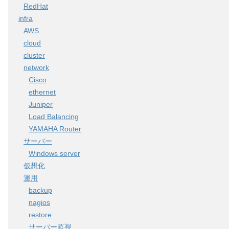
RedHat
infra
AWS
cloud
cluster
network
Cisco
ethernet
Juniper
Load Balancing
YAMAHA Router
サーバー
Windows server
仮想化
運用
backup
nagios
restore
サーバー監視