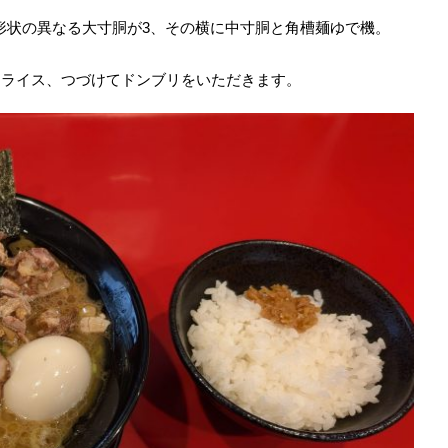
形状の異なる大寸胴が3、その横に中寸胴と角槽麺ゆで機。
目にライス、つづけてドンブリをいただきます。