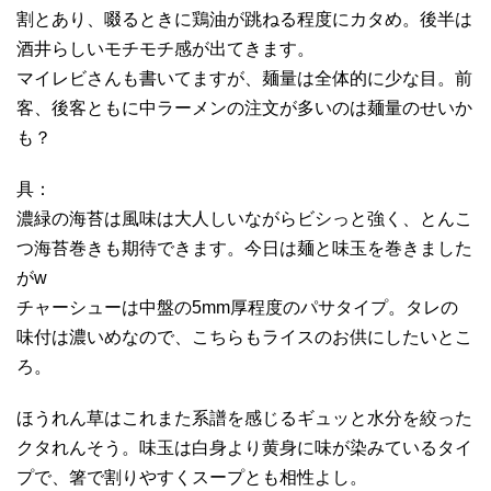
割とあり、啜るときに鶏油が跳ねる程度にカタめ。後半は
酒井らしいモチモチ感が出てきます。
マイレビさんも書いてますが、麺量は全体的に少な目。前
客、後客ともに中ラーメンの注文が多いのは麺量のせいか
も？
具：
濃緑の海苔は風味は大人しいながらビシっと強く、とんこ
つ海苔巻きも期待できます。今日は麺と味玉を巻きました
がw
チャーシューは中盤の5mm厚程度のパサタイプ。タレの
味付は濃いめなので、こちらもライスのお供にしたいとこ
ろ。
ほうれん草はこれまた系譜を感じるギュッと水分を絞った
クタれんそう。味玉は白身より黄身に味が染みているタイ
プで、箸で割りやすくスープとも相性よし。