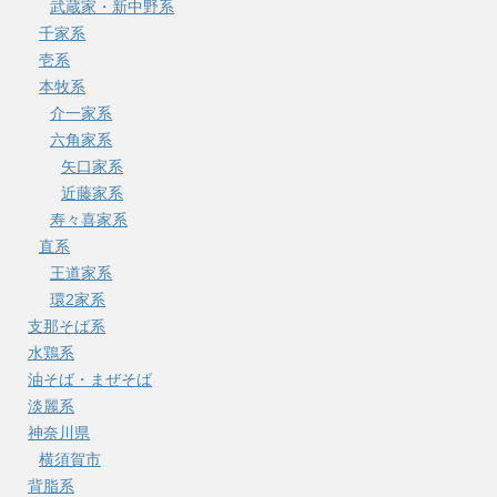
武蔵家・新中野系
千家系
壱系
本牧系
介一家系
六角家系
矢口家系
近藤家系
寿々喜家系
直系
王道家系
環2家系
支那そば系
水鶏系
油そば・まぜそば
淡麗系
神奈川県
横須賀市
背脂系