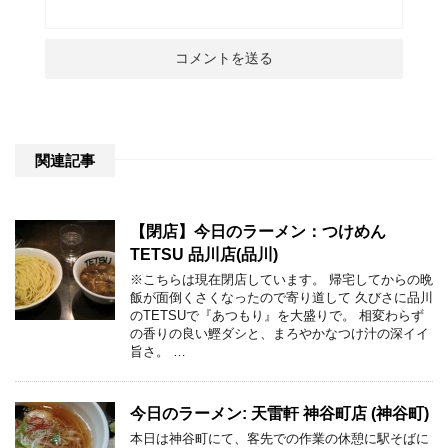
関連記事
【閉店】今日のラーメン：つけめん
TETSU 品川店(品川)
※こちらは現在閉店しています。 帰宅してからの晩
飯が面倒くさくなったので寄り道して 久びさに品川
のTETSUで『あつもり』を大盛りで。 相変わらず
の香りの良い鰹ダシと、まろやかなつけ汁の深イイ
旨さ。 …
今日のラーメン: 天雷軒 神谷町店 (神谷町)
本日は神谷町にて、客先での作業の休憩に駅そばに