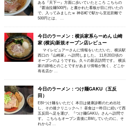
ある『天下一』方面に歩いていたところ こちらの
『醤油拉麺500円』と書かれた看板が目に付いたの
で、入ってみましたｗ 神谷町で駅から至近距離で
500円とは、 …
今日のラーメン：横浜家系らーめん 山崎
家 (横浜)新規オープン店レビュー
マイレビュアーさんに情報をいただいた、横浜駅
西口の『山崎家』へ訪問しました。 11月20日頃の
オープンのようですね。久々の新店訪問です。 横浜
家の跡地とのことですがあまり情報が無く、どこか
有名店か …
今日のラーメン：つけ麺GAKU（五反
田）
EBIつけ麺をいただく 本日は健康診断のため出社
し、その後クリニックへ！ 昼食は一昨日に続いて西
五反田へ足を運び、『つけ麺GAKU』さんへ訪問で
す。 こちらもオープン直後にBMしていたのに、そ
れから2 …