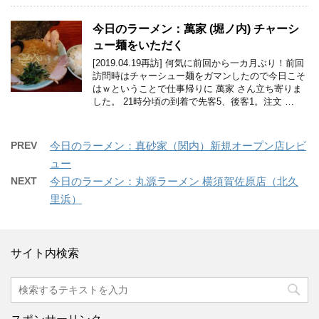
今日のラーメン：萬家 (堀ノ内) チャーシ
ュー麺をいただく
[2019.04.19再訪] 何気に前回から一カ月ぶり！前回
訪問時はチャーシュー麺をガマンしたので今日こそ
はｗということで仕事帰りに 萬家 さん立ち寄りま
した。 21時分頃の到着で先客5、後客1。注文 …
PREV
今日のラーメン：真砂家（関内）新規オープン店レビ
ュー
NEXT
今日のラーメン：丸源ラーメン 横須賀佐原店（北久
里浜）
サイト内検索