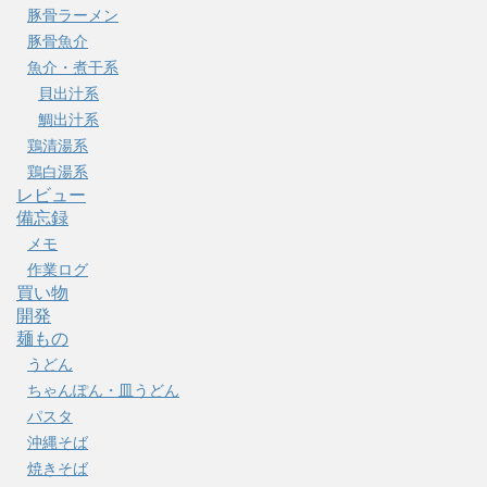
豚骨ラーメン
豚骨魚介
魚介・煮干系
貝出汁系
鯛出汁系
鶏清湯系
鶏白湯系
レビュー
備忘録
メモ
作業ログ
買い物
開発
麺もの
うどん
ちゃんぽん・皿うどん
パスタ
沖縄そば
焼きそば