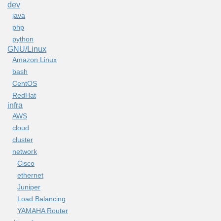
dev
java
php
python
GNU/Linux
Amazon Linux
bash
CentOS
RedHat
infra
AWS
cloud
cluster
network
Cisco
ethernet
Juniper
Load Balancing
YAMAHA Router