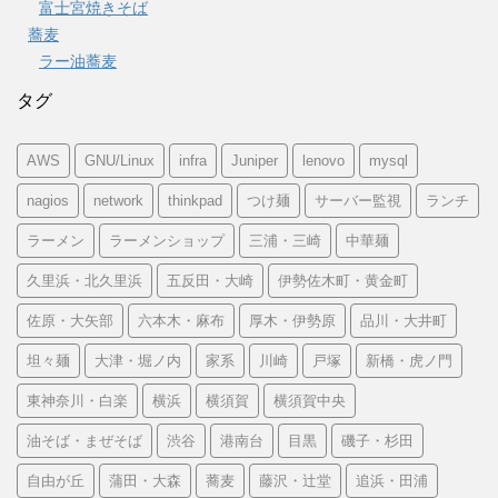
富士宮焼きそば
蕎麦
ラー油蕎麦
タグ
AWS
GNU/Linux
infra
Juniper
lenovo
mysql
nagios
network
thinkpad
つけ麺
サーバー監視
ランチ
ラーメン
ラーメンショップ
三浦・三崎
中華麺
久里浜・北久里浜
五反田・大崎
伊勢佐木町・黄金町
佐原・大矢部
六本木・麻布
厚木・伊勢原
品川・大井町
坦々麺
大津・堀ノ内
家系
川崎
戸塚
新橋・虎ノ門
東神奈川・白楽
横浜
横須賀
横須賀中央
油そば・まぜそば
渋谷
港南台
目黒
磯子・杉田
自由が丘
蒲田・大森
蕎麦
藤沢・辻堂
追浜・田浦