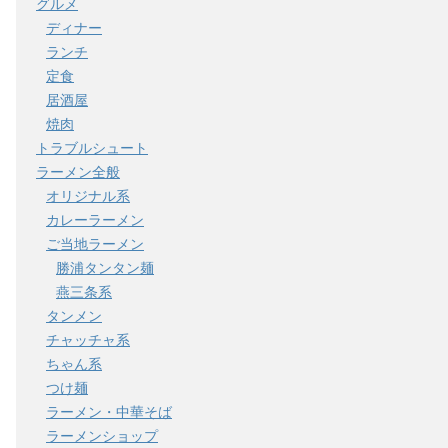
グルメ
ディナー
ランチ
定食
居酒屋
焼肉
トラブルシュート
ラーメン全般
オリジナル系
カレーラーメン
ご当地ラーメン
勝浦タンタン麺
燕三条系
タンメン
チャッチャ系
ちゃん系
つけ麺
ラーメン・中華そば
ラーメンショップ