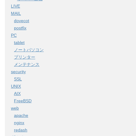
LIVE
MAIL
dovecot
postfix
PC
tablet
ノートパソコン
プリンター
メンテナンス
security
SSL
UNIX
AIX
FreeBSD
web
apache
nginx
redash