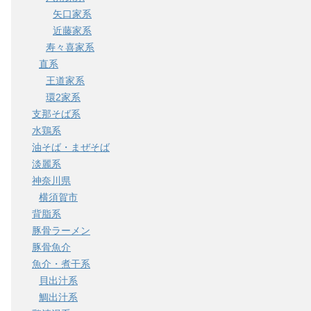
矢口家系
近藤家系
寿々喜家系
直系
王道家系
環2家系
支那そば系
水鶏系
油そば・まぜそば
淡麗系
神奈川県
横須賀市
背脂系
豚骨ラーメン
豚骨魚介
魚介・煮干系
貝出汁系
鯛出汁系