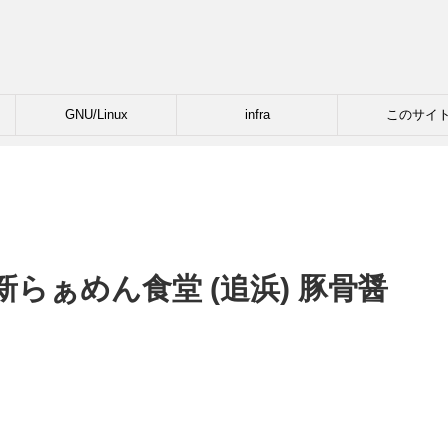
GNU/Linux
infra
このサイ
らぁめん食堂 (追浜) 豚骨醤