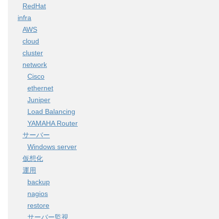
RedHat
infra
AWS
cloud
cluster
network
Cisco
ethernet
Juniper
Load Balancing
YAMAHA Router
サーバー
Windows server
仮想化
運用
backup
nagios
restore
サーバー監視