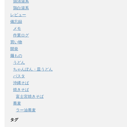
鶏清湯系
鶏白湯系
レビュー
備忘録
メモ
作業ログ
買い物
開発
麺もの
うどん
ちゃんぽん・皿うどん
パスタ
沖縄そば
焼きそば
富士宮焼きそば
蕎麦
ラー油蕎麦
タグ