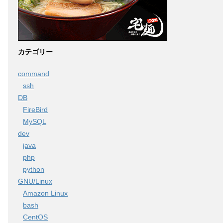
カテゴリー
command
ssh
DB
FireBird
MySQL
dev
java
php
python
GNU/Linux
Amazon Linux
bash
CentOS