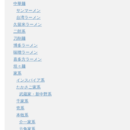
中華麺
サンマーメン
台湾ラーメン
久留米ラーメン
二郎系
刀削麺
博多ラーメン
味噌ラーメン
喜多方ラーメン
坦々麺
家系
インスパイア系
たかさご家系
武蔵家・新中野系
千家系
壱系
本牧系
介一家系
六角家系