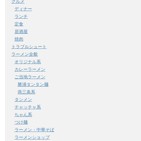
グルメ
ディナー
ランチ
定食
居酒屋
焼肉
トラブルシュート
ラーメン全般
オリジナル系
カレーラーメン
ご当地ラーメン
勝浦タンタン麺
燕三条系
タンメン
チャッチャ系
ちゃん系
つけ麺
ラーメン・中華そば
ラーメンショップ