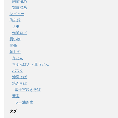
鶏清湯系
鶏白湯系
レビュー
備忘録
メモ
作業ログ
買い物
開発
麺もの
うどん
ちゃんぽん・皿うどん
パスタ
沖縄そば
焼きそば
富士宮焼きそば
蕎麦
ラー油蕎麦
タグ