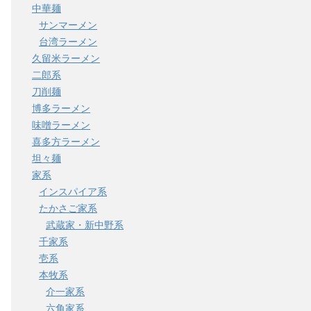
中華麺
サンマーメン
台湾ラーメン
久留米ラーメン
二郎系
刀削麺
博多ラーメン
味噌ラーメン
喜多方ラーメン
坦々麺
家系
インスパイア系
たかさご家系
武蔵家・新中野系
千家系
壱系
本牧系
介一家系
六角家系