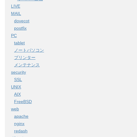
LIVE
MAIL
dovecot
postfix
PC
tablet
ノートパソコン
プリンター
メンテナンス
security
SSL
UNIX
AIX
FreeBSD
web
apache
nginx
redash