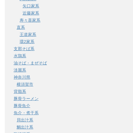
矢口家系
近藤家系
寿々喜家系
直系
王道家系
環2家系
支那そば系
水鶏系
油そば・まぜそば
淡麗系
神奈川県
横須賀市
背脂系
豚骨ラーメン
豚骨魚介
魚介・煮干系
貝出汁系
鯛出汁系