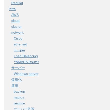
RedHat
infra
AWS
cloud
cluster
network
Cisco
ethernet
Juniper
Load Balancing
YAMAHA Router
サーバー
Windows server
仮想化
運用
backup
nagios
restore
サーバー監視