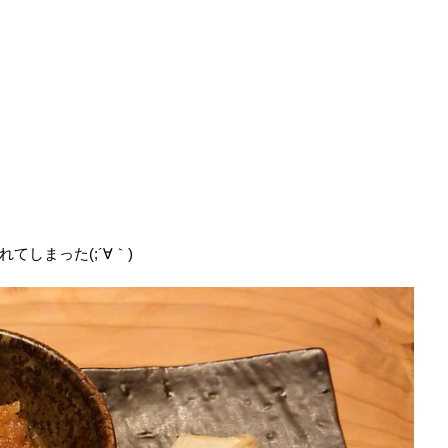
しまった(;´∀｀)