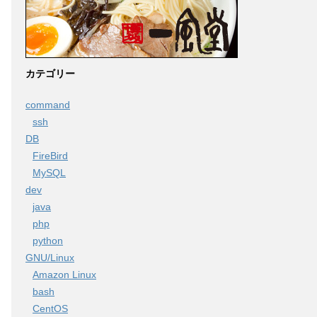
カテゴリー
command
ssh
DB
FireBird
MySQL
dev
java
php
python
GNU/Linux
Amazon Linux
bash
CentOS