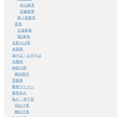
矢口家系
近藤家系
寿々喜家系
直系
王道家系
環2家系
支那そば系
水鶏系
油そば・まぜそば
淡麗系
神奈川県
横須賀市
背脂系
豚骨ラーメン
豚骨魚介
魚介・煮干系
貝出汁系
鯛出汁系