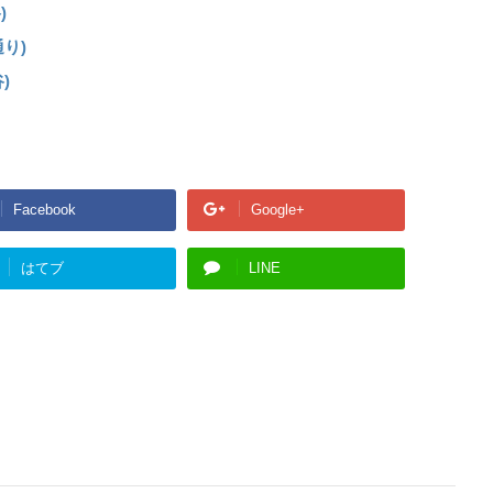
)
り)
)
Facebook
Google+
はてブ
LINE