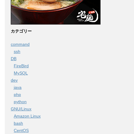
カテゴリー
command
ssh
DB
FireBird
MySQL
dev
java
php
python
GNU/Linux
Amazon Linux
bash
CentOS