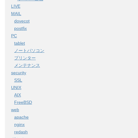
LIVE
MAIL
dovecot
postfix
PC
tablet
ノートパソコン
プリンター
メンテナンス
security
SSL
UNIX
AIX
FreeBSD
web
apache
nginx
redash