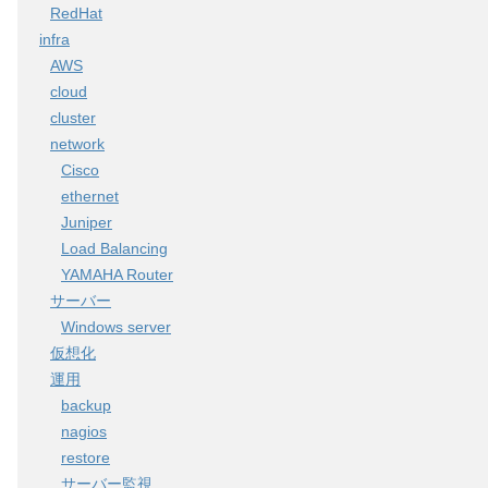
RedHat
infra
AWS
cloud
cluster
network
Cisco
ethernet
Juniper
Load Balancing
YAMAHA Router
サーバー
Windows server
仮想化
運用
backup
nagios
restore
サーバー監視