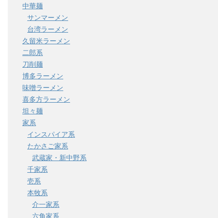
中華麺
サンマーメン
台湾ラーメン
久留米ラーメン
二郎系
刀削麺
博多ラーメン
味噌ラーメン
喜多方ラーメン
坦々麺
家系
インスパイア系
たかさご家系
武蔵家・新中野系
千家系
壱系
本牧系
介一家系
六角家系