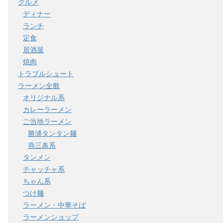
グルメ
ディナー
ランチ
定食
居酒屋
焼肉
トラブルシュート
ラーメン全般
オリジナル系
カレーラーメン
ご当地ラーメン
勝浦タンタン麺
燕三条系
タンメン
チャッチャ系
ちゃん系
つけ麺
ラーメン・中華そば
ラーメンショップ