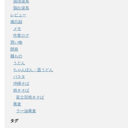
鶏清湯系
鶏白湯系
レビュー
備忘録
メモ
作業ログ
買い物
開発
麺もの
うどん
ちゃんぽん・皿うどん
パスタ
沖縄そば
焼きそば
富士宮焼きそば
蕎麦
ラー油蕎麦
タグ