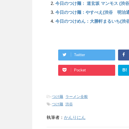
今日のつけ麺： 道玄坂 マンモス (渋谷
今日のつけ麺：やすべえ(渋谷 明治通
今日のつけめん：大勝軒まるいち(渋谷
Twitter
B!
Pocket
-
つけ麺
,
ラーメン全般
-
つけ麺
,
渋谷
執筆者：
かんりにん