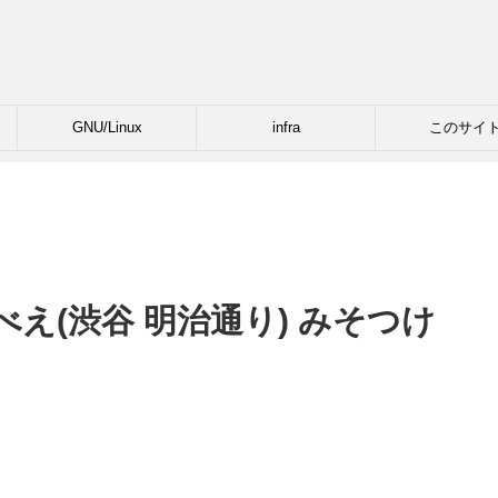
GNU/Linux
infra
このサイ
え(渋谷 明治通り) みそつけ