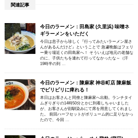
関連記事
今日のラーメン：田島家 (久里浜) 味噌ネ
ギラーメンをいただく
今日は息子から珍しく『行ってみたいラーメン屋さ
んがあるんだけど』ということで 急遽晩飯はフェリ
ー乗り場近くの田島家へ！ そういえば地元の老舗な
のに、子供たちを連れて行ってなかったな～（汗
19時半の到 …
今日のラーメン：陳麻家 神谷町店 陳麻飯
でビリビリに痺れる！
本日はお客さんと同僚と陳麻家へ出動。ランチタイ
ムぎりぎりの14時50分とかに到着しちゃいました
が、お客さんが顔馴染みにて席を用意してくれまし
た。 前回ハーフセットがボリューム的に足りなかっ
たので、今回 …