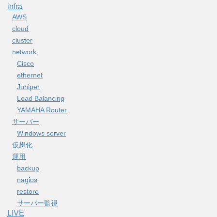
infra
AWS
cloud
cluster
network
Cisco
ethernet
Juniper
Load Balancing
YAMAHA Router
サーバー
Windows server
仮想化
運用
backup
nagios
restore
サーバー監視
LIVE