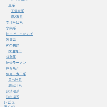
直系
王道家系
環2家系
支那そば系
水鶏系
油そば・まぜそば
淡麗系
神奈川県
横須賀市
背脂系
豚骨ラーメン
豚骨魚介
魚介・煮干系
貝出汁系
鯛出汁系
鶏清湯系
鶏白湯系
レビュー