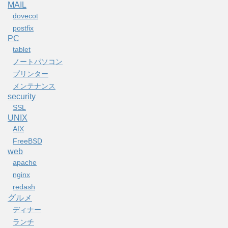
MAIL
dovecot
postfix
PC
tablet
ノートパソコン
プリンター
メンテナンス
security
SSL
UNIX
AIX
FreeBSD
web
apache
nginx
redash
グルメ
ディナー
ランチ