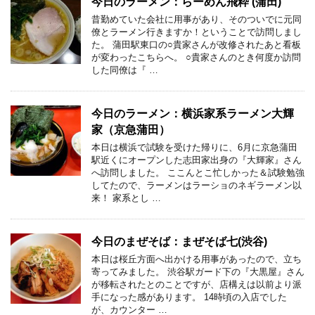
今日のラーメン：らーめん飛粋 (蒲田)
昔勤めていた会社に用事があり、そのついでに元同
僚とラーメン行きますか！ということで訪問しまし
た。 蒲田駅東口の○貴家さんが改修されたあと看板
が変わったこちらへ。 ○貴家さんのとき何度か訪問
した同僚は『 …
今日のラーメン：横浜家系ラーメン大輝
家（京急蒲田）
本日は横浜で試験を受けた帰りに、6月に京急蒲田
駅近くにオープンした志田家出身の『大輝家』さん
へ訪問しました。 ここんとこ忙しかった＆試験勉強
してたので、ラーメンはラーショのネギラーメン以
来！ 家系とし …
今日のまぜそば：まぜそば七(渋谷)
本日は桜丘方面へ出かける用事があったので、立ち
寄ってみました。 渋谷駅ガード下の『大黒屋』さん
が移転されたとのことですが、店構えは以前より派
手になった感があります。 14時頃の入店でした
が、カウンター …