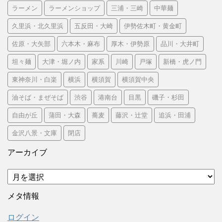
ラーメン
ラーメンショップ
三浦・三崎
中華麺
久里浜・北久里浜
五反田・大崎
伊勢佐木町・黄金町
佐原・大矢部
六本木・麻布
厚木・伊勢原
品川・大井町
坦々麺
大津・堀ノ内
家系
川崎
戸塚
新橋・虎ノ門
東神奈川・白楽
横浜
横須賀
横須賀中央
油そば・まぜそば
渋谷
港南台
目黒
磯子・杉田
自由が丘
蒲田・大森
蕎麦
藤沢・辻堂
追浜・田浦
金沢八景・文庫
閉店
アーカイブ
ア
ー
カ
メタ情報
イ
ブ
ログイン