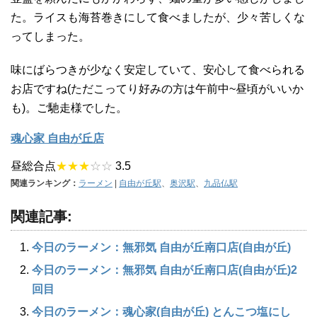
た。ライスも海苔巻きにして食べましたが、少々苦しくな
ってしまった。
味にばらつきが少なく安定していて、安心して食べられる
お店ですね(ただこってり好みの方は午前中~昼頃がいいか
も)。ご馳走様でした。
魂心家 自由が丘店
昼総合点
★★★
☆☆
3.5
関連ランキング：
ラーメン
|
自由が丘駅
、
奥沢駅
、
九品仏駅
関連記事:
今日のラーメン：無邪気 自由が丘南口店(自由が丘)
今日のラーメン：無邪気 自由が丘南口店(自由が丘)2
回目
今日のラーメン：魂心家(自由が丘) とんこつ塩にし