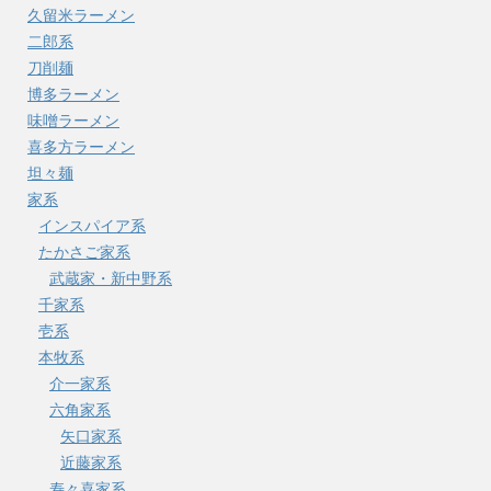
久留米ラーメン
二郎系
刀削麺
博多ラーメン
味噌ラーメン
喜多方ラーメン
坦々麺
家系
インスパイア系
たかさご家系
武蔵家・新中野系
千家系
壱系
本牧系
介一家系
六角家系
矢口家系
近藤家系
寿々喜家系