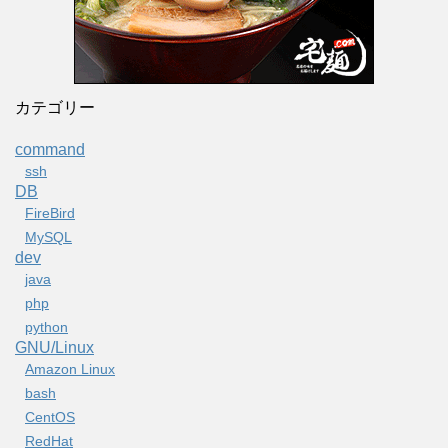
カテゴリー
command
ssh
DB
FireBird
MySQL
dev
java
php
python
GNU/Linux
Amazon Linux
bash
CentOS
RedHat