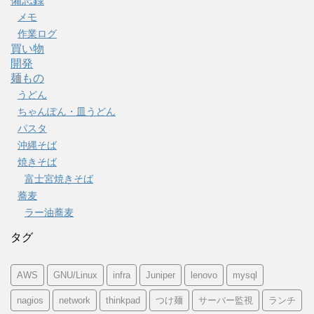
備忘録
メモ
作業ログ
買い物
開発
麺もの
うどん
ちゃんぽん・皿うどん
パスタ
沖縄そば
焼きそば
富士宮焼きそば
蕎麦
ラー油蕎麦
タグ
AWS
GNU/Linux
infra
Juniper
lenovo
mysql
nagios
network
thinkpad
つけ麺
サーバー監視
ランチ