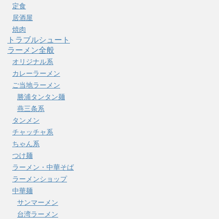
定食
居酒屋
焼肉
トラブルシュート
ラーメン全般
オリジナル系
カレーラーメン
ご当地ラーメン
勝浦タンタン麺
燕三条系
タンメン
チャッチャ系
ちゃん系
つけ麺
ラーメン・中華そば
ラーメンショップ
中華麺
サンマーメン
台湾ラーメン