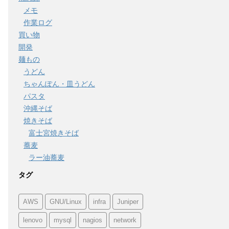
メモ
作業ログ
買い物
開発
麺もの
うどん
ちゃんぽん・皿うどん
パスタ
沖縄そば
焼きそば
富士宮焼きそば
蕎麦
ラー油蕎麦
タグ
AWS
GNU/Linux
infra
Juniper
lenovo
mysql
nagios
network