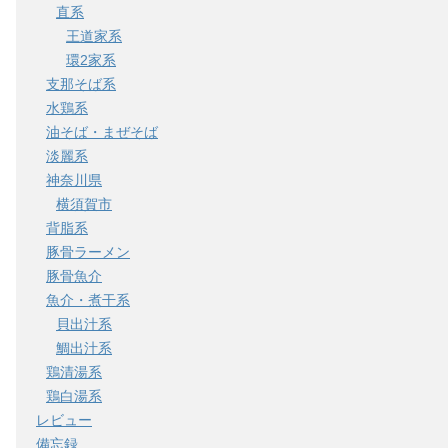
直系
王道家系
環2家系
支那そば系
水鶏系
油そば・まぜそば
淡麗系
神奈川県
横須賀市
背脂系
豚骨ラーメン
豚骨魚介
魚介・煮干系
貝出汁系
鯛出汁系
鶏清湯系
鶏白湯系
レビュー
備忘録