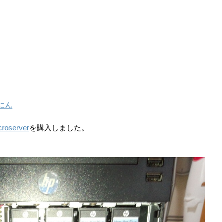
にん
icroserver
を購入しました。
。