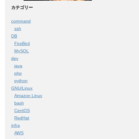
カテゴリー
command
ssh
DB
FireBird
MySQL
dev
java
php
python
GNU/Linux
Amazon Linux
bash
CentOS
RedHat
infra
AWS