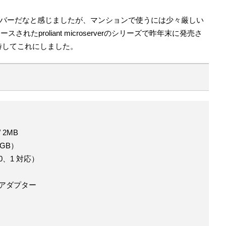
バーだなと感じましたが、マンションで使うには少々厳しい
れたproliant microserverのシリーズで昨年末に発売さ
待してこれにしました。
/ 2MB
2GB）
0、1 対応）
bitアダプター