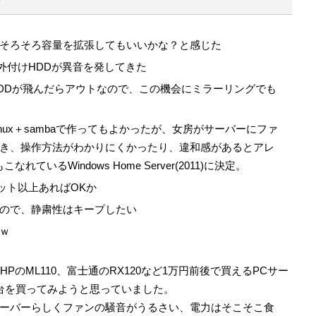
そろそろ容量を拡張してもいいかな？と感じた
 外付けHDDが異音を発してきた
DDが飛んだらアウトなので、この機会にミラーリングでも
nux＋sambaで作ってもよかったが、女房がサーバーにファ
き、操作方法がわかりにくかったり、違和感があるとアレ
れているWindows Home Server(2011)に決定。
ット以上あればOKか
ので、静粛性はキープしたい
ｗ
PのML110、富士通のRX120など1万円前後で買えるPCサー
台を買ってみようと思っていました。
ーバーらしくファンの騒音がうるさい、電力はそこそこ食