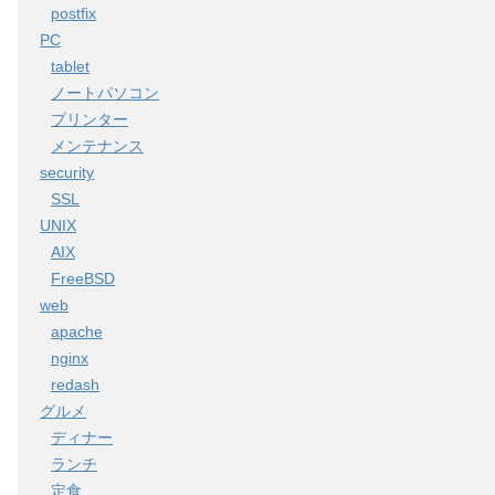
postfix
PC
tablet
ノートパソコン
プリンター
メンテナンス
security
SSL
UNIX
AIX
FreeBSD
web
apache
nginx
redash
グルメ
ディナー
ランチ
定食