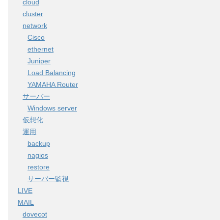
cloud
cluster
network
Cisco
ethernet
Juniper
Load Balancing
YAMAHA Router
サーバー
Windows server
仮想化
運用
backup
nagios
restore
サーバー監視
LIVE
MAIL
dovecot