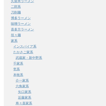
久留米ラーメン
二郎系
刀削麺
博多ラーメン
味噌ラーメン
喜多方ラーメン
坦々麺
家系
インスパイア系
たかさご家系
武蔵家・新中野系
千家系
壱系
本牧系
介一家系
六角家系
矢口家系
近藤家系
寿々喜家系