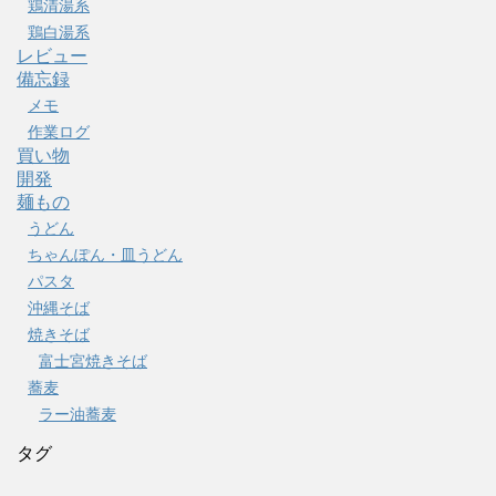
鶏清湯系
鶏白湯系
レビュー
備忘録
メモ
作業ログ
買い物
開発
麺もの
うどん
ちゃんぽん・皿うどん
パスタ
沖縄そば
焼きそば
富士宮焼きそば
蕎麦
ラー油蕎麦
タグ