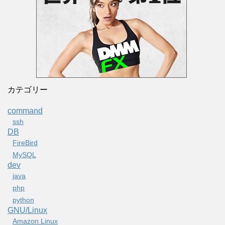
カテゴリー
command
ssh
DB
FireBird
MySQL
dev
java
php
python
GNU/Linux
Amazon Linux