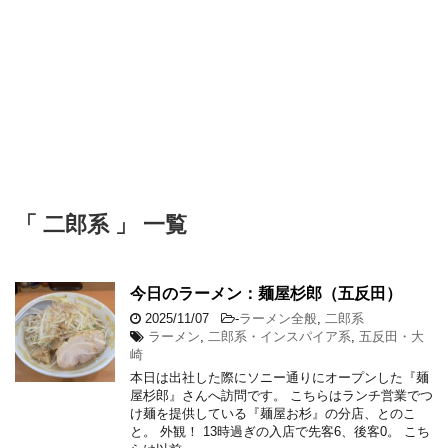
「 二郎系 」 一覧
今日のラーメン：麺屋杉郎（五反田）
2025/11/07
-
ラーメン全般
,
二郎系
ラーメン
,
二郎系・インスパイア系
,
五反田・大
崎
本日は出社した際にソニー通りにオープンした『麺
屋杉郎』さんへ訪問です。 こちらはランチ営業でつ
け麺を提供している『麺屋お杉』の分店、とのこ
と。 外観！ 13時過ぎの入店で先客6、後客0。 こち