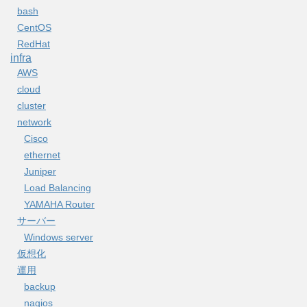
bash
CentOS
RedHat
infra
AWS
cloud
cluster
network
Cisco
ethernet
Juniper
Load Balancing
YAMAHA Router
サーバー
Windows server
仮想化
運用
backup
nagios