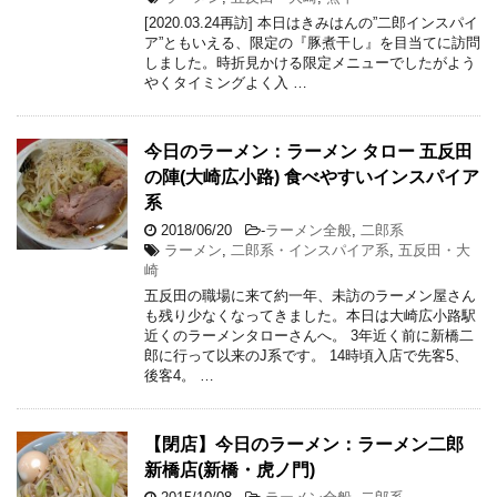
[2020.03.24再訪] 本日はきみはんの”二郎インスパイ
ア”ともいえる、限定の『豚煮干し』を目当てに訪問
しました。時折見かける限定メニューでしたがよう
やくタイミングよく入 …
今日のラーメン：ラーメン タロー 五反田
の陣(大崎広小路) 食べやすいインスパイア
系
2018/06/20
-
ラーメン全般
,
二郎系
ラーメン
,
二郎系・インスパイア系
,
五反田・大
崎
五反田の職場に来て約一年、未訪のラーメン屋さん
も残り少なくなってきました。本日は大崎広小路駅
近くのラーメンタローさんへ。 3年近く前に新橋二
郎に行って以来のJ系です。 14時頃入店で先客5、
後客4。 …
【閉店】今日のラーメン：ラーメン二郎
新橋店(新橋・虎ノ門)