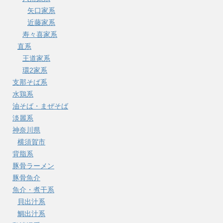
矢口家系
近藤家系
寿々喜家系
直系
王道家系
環2家系
支那そば系
水鶏系
油そば・まぜそば
淡麗系
神奈川県
横須賀市
背脂系
豚骨ラーメン
豚骨魚介
魚介・煮干系
貝出汁系
鯛出汁系