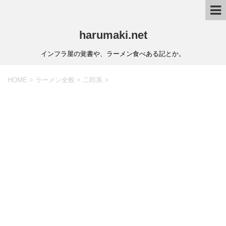
harumaki.net
インフラ屋の覚書や、ラーメン食べある記とか。
HOME
>
ラーメン全般
>
二郎系
>