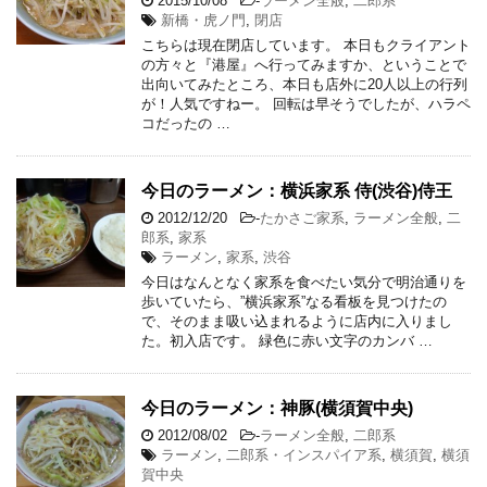
2015/10/08
-
ラーメン全般
,
二郎系
新橋・虎ノ門
,
閉店
こちらは現在閉店しています。 本日もクライアント
の方々と『港屋』へ行ってみますか、ということで
出向いてみたところ、本日も店外に20人以上の行列
が！人気ですねー。 回転は早そうでしたが、ハラペ
コだったの …
今日のラーメン：横浜家系 侍(渋谷)侍王
2012/12/20
-
たかさご家系
,
ラーメン全般
,
二
郎系
,
家系
ラーメン
,
家系
,
渋谷
今日はなんとなく家系を食べたい気分で明治通りを
歩いていたら、”横浜家系”なる看板を見つけたの
で、そのまま吸い込まれるように店内に入りまし
た。初入店です。 緑色に赤い文字のカンバ …
今日のラーメン：神豚(横須賀中央)
2012/08/02
-
ラーメン全般
,
二郎系
ラーメン
,
二郎系・インスパイア系
,
横須賀
,
横須
賀中央