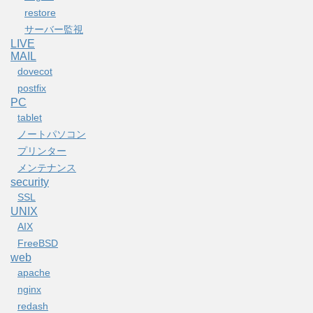
restore
サーバー監視
LIVE
MAIL
dovecot
postfix
PC
tablet
ノートパソコン
プリンター
メンテナンス
security
SSL
UNIX
AIX
FreeBSD
web
apache
nginx
redash