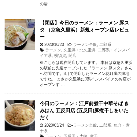
の居 …
【閉店】今日のラーメン：ラーメン 豚ス
タ （京急久里浜）新規オープン店レビュ
ー
2020/10/20
-
ラーメン全般
,
二郎系
ラーメン
,
久里浜・北久里浜
,
二郎系・インスパ
イア系
,
横須賀
,
閉店
※こちらは現在閉店しています。 本日は京急久里浜
の駅前に先週オープンした『ラーメン 豚スタ』さん
へ訪問です。8月で閉店したラーメン花月嵐の跡地
ですね。 まさか久里浜にJ系インスパイアのお店が
オープンす …
今日のラーメン：江戸前煮干中華そば き
みはん 五反田店 (五反田)豚煮干しをいた
だく
2020/03/24
-
ラーメン全般
,
二郎系
,
魚介・煮
干系
ラーメン
,
五反田・大崎
,
煮干