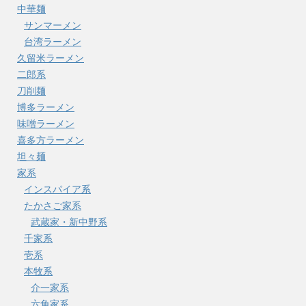
中華麺
サンマーメン
台湾ラーメン
久留米ラーメン
二郎系
刀削麺
博多ラーメン
味噌ラーメン
喜多方ラーメン
坦々麺
家系
インスパイア系
たかさご家系
武蔵家・新中野系
千家系
壱系
本牧系
介一家系
六角家系