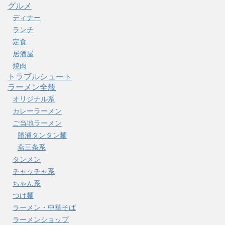
グルメ
ディナー
ランチ
定食
居酒屋
焼肉
トラブルシュート
ラーメン全般
オリジナル系
カレーラーメン
ご当地ラーメン
勝浦タンタン麺
燕三条系
タンメン
チャッチャ系
ちゃん系
つけ麺
ラーメン・中華そば
ラーメンショップ