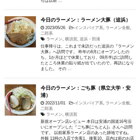
らは以前 …
今日のラーメン：ラーメン大豚（追浜）
2023/05/26
-
インスパイア系
,
ラーメン全般
,
二郎系
ラーメン
,
横須賀
,
追浜・田浦
仕事帰りは、これまで未訪だった追浜の『ラーメン
大豚』へ訪問です。 昨年の8月にオープンしたの
ち、1か月ほどで休業しており、09月半ばに訪問し
たところ休業の貼り紙が出ていたので、再訪になり
ました。 その …
今日のラーメン：ごち豚（県立大学・安
浦）
2022/11/01
-
インスパイア系
,
ラーメン全般
,
二郎系
ラーメン
,
横須賀
新規オープン店レビュー 本日は安浦の国道16号沿
いにオープンした『ごち豚(ごちとん)』さんへ訪問
です。 以前家系ラーメン店のあった跡地ですね。
外観 11時の入店で先客1、後客10。店内は前のお店