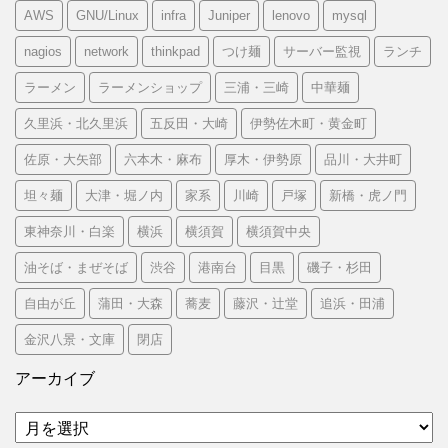
AWS
GNU/Linux
infra
Juniper
lenovo
mysql
nagios
network
thinkpad
つけ麺
サーバー監視
ランチ
ラーメン
ラーメンショップ
三浦・三崎
中華麺
久里浜・北久里浜
五反田・大崎
伊勢佐木町・黄金町
佐原・大矢部
六本木・麻布
厚木・伊勢原
品川・大井町
坦々麺
大津・堀ノ内
家系
川崎
戸塚
新橋・虎ノ門
東神奈川・白楽
横浜
横須賀
横須賀中央
油そば・まぜそば
渋谷
港南台
目黒
磯子・杉田
自由が丘
蒲田・大森
蕎麦
藤沢・辻堂
追浜・田浦
金沢八景・文庫
閉店
アーカイブ
ア
ー