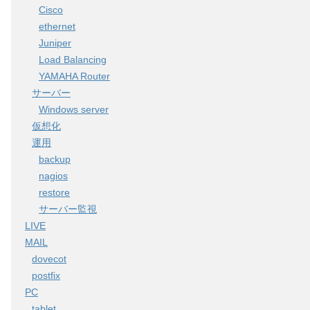
Cisco
ethernet
Juniper
Load Balancing
YAMAHA Router
サーバー
Windows server
仮想化
運用
backup
nagios
restore
サーバー監視
LIVE
MAIL
dovecot
postfix
PC
tablet