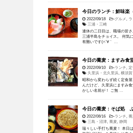
今日のランチ：鮮味楽
2022/09/18
-
グルメ
,
ラ
三浦・三崎
連休の二日目は、職場の皆さ
三浦半島をチョイス。 何気
有難いです(∩´∀｀ …
今日の蕎麦：ますみ食
2022/09/10
-
ランチ
,
定
久里浜・北久里浜
,
横須賀
昭和から変わらず続く定食屋
んだけど、久里浜にますみ食
かしい名前が！ ご無 …
今日の蕎麦：そば処 
2022/08/16
-
ランチ
,
蕎
三島・沼津
,
蕎麦
,
静岡
瑞々しい手打ち蕎麦！ 本日