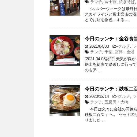
ランチ
,
富士宮
,
焼きそば
シルバーウィークは最終日
スカイラインと富士宮市の浅
とでお店を物色…する …
今日のランチ：金谷食
2021/04/03
-
グルメ
,
ラ
ランチ
,
千葉
,
富津・金谷
[2021.04.03訪問] 
鋸山を徒歩で踏破しに行って
のもア …
今日のランチ：鉄板二百
2020/12/14
-
グルメ
,
ラ
ランチ
,
五反田・大崎
本日は久々に会社の同僚らと
鉄板二百℃ 』へ。 セットの
りました …