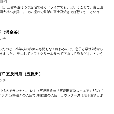
,
静岡
は、三密を避けつつ近場で軽くドライブでも、ということで、富士山
間大社へ参拝に。 その流れで昼飯に富士宮焼きそば行くか！というこ
堂（浜金谷）
ンチ
天気が良かったのと、小学校の春休みも間もなく終わるので、息子と早朝7時から
きました。 登山してソフトクリーム食べて下山して帰るだけ、という
℃ 五反田店（五反田）
ンチ
3名でランチへ。 レミィ五反田改め『五反田東急スクエア』8Fの『
サラダ 12時過ぎの入店で8割程度の入店、カウンター席は若干空きがあ