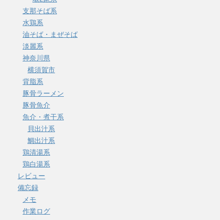
支那そば系
水鶏系
油そば・まぜそば
淡麗系
神奈川県
横須賀市
背脂系
豚骨ラーメン
豚骨魚介
魚介・煮干系
貝出汁系
鯛出汁系
鶏清湯系
鶏白湯系
レビュー
備忘録
メモ
作業ログ