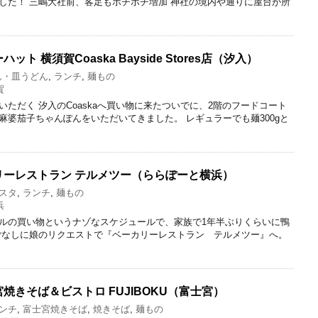
した！ 三嶋大社前、客足もボチボチ増加 神社の境内や通りに屋台が所
 横須賀Coaska Bayside Stores店（汐入）
ん・皿うどん
,
ランチ
,
麺もの
賀
ただく 汐入のCoaskaへ買い物に来たついでに、2階のフードコート
麻婆茄子ちゃんぽんをいただいてきました。 レギュラーでも麺300gと
リーレストラン テルメツー（ららぽーと横浜）
スタ
,
ランチ
,
麺もの
浜
ルの買い物というナゾなスケジュールで、家族で1年半ぶりくらいに鴨
ごなしに娘のリクエストで『ベーカリーレストラン テルメツー』へ。
焼きそば＆ビストロ FUJIBOKU（富士宮）
ンチ
,
富士宮焼きそば
,
焼きそば
,
麺もの