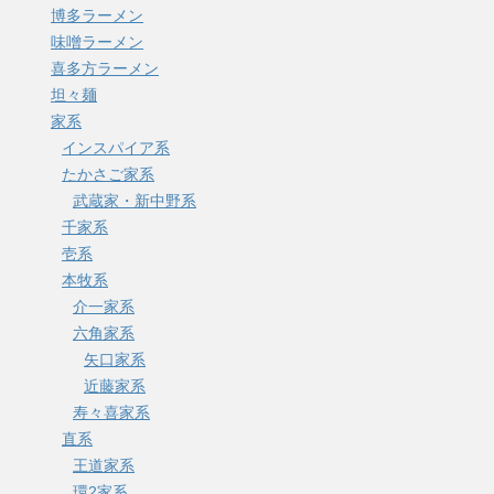
博多ラーメン
味噌ラーメン
喜多方ラーメン
坦々麺
家系
インスパイア系
たかさご家系
武蔵家・新中野系
千家系
壱系
本牧系
介一家系
六角家系
矢口家系
近藤家系
寿々喜家系
直系
王道家系
環2家系