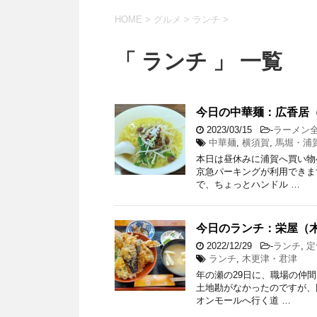
HOME
>
グルメ
>
ランチ
>
「 ランチ 」 一覧
今日の中華麺：広香居
2023/03/15
-
ラーメン
中華麺
,
横須賀
,
馬堀・浦
本日は昼休みに浦賀へ買い物
京急パーキングが利用できま
で、ちょっとハンドル …
今日のランチ：栄屋（
2022/12/29
-
ランチ
,
定
ランチ
,
木更津・君津
年の瀬の29日に、職場の仲
土地勘がなかったのですが、
オンモールへ行く道 …