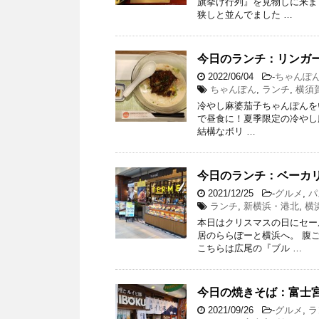
旗挙げ行列』を見物しに来ま
狭しと並んでました …
今日のランチ：リンガーハット
2022/06/04
-
ちゃんぽ
ちゃんぽん
,
ランチ
,
横須
冷やし麻婆茄子ちゃんぽんをい
で昼食に！夏季限定の冷やし
結構なボリ …
今日のランチ：ベーカ
2021/12/25
-
グルメ
,
パ
ランチ
,
新横浜・港北
,
横
本日はクリスマスの日にセー
居のららぽーと横浜へ。 腹
こちらは広尾の『ブル …
今日の焼きそば：富士宮
2021/09/26
-
グルメ
,
ラ