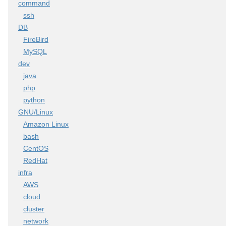
command
ssh
DB
FireBird
MySQL
dev
java
php
python
GNU/Linux
Amazon Linux
bash
CentOS
RedHat
infra
AWS
cloud
cluster
network