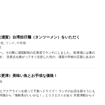
（浦賀）台湾担仔麺（タンツーメン）をいただく
全般
,
ランチ
,
中華麺
賀
へ。その際に浦賀駅前の広香居でランチにしました。 駐車場には裏の
す。 交差点を曲がってすぐ左折した先の、浦賀小学校の正面にあるの
木更津）美味い魚とお手頃な価格！
食
間とアクアラインを使って千葉へドライブ！ ランチのお店を探そうにも
同僚から『海鮮系がいいかな！』とリクエストがあり 木更津駅からイ