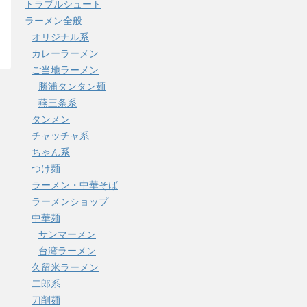
トラブルシュート
ラーメン全般
オリジナル系
カレーラーメン
ご当地ラーメン
勝浦タンタン麺
燕三条系
タンメン
チャッチャ系
ちゃん系
つけ麺
ラーメン・中華そば
ラーメンショップ
中華麺
サンマーメン
台湾ラーメン
久留米ラーメン
二郎系
刀削麺