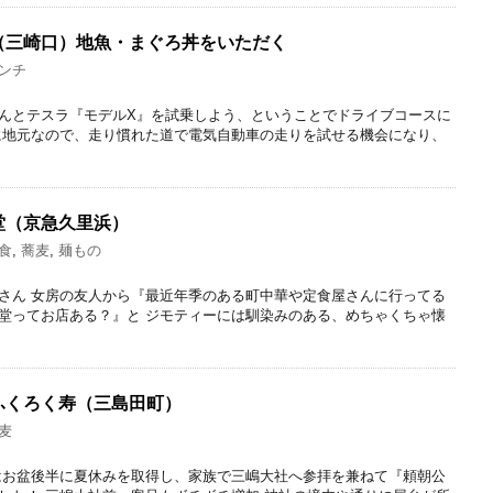
（三崎口）地魚・まぐろ丼をいただく
ンチ
んとテスラ『モデルX』を試乗しよう、ということでドライブコースに
に地元なので、走り慣れた道で電気自動車の走りを試せる機会になり、
堂（京急久里浜）
食
,
蕎麦
,
麺もの
さん 女房の友人から『最近年季のある町中華や定食屋さんに行ってる
堂ってお店ある？』と ジモティーには馴染みのある、めちゃくちゃ懐
ふくろく寿（三島田町）
麦
はお盆後半に夏休みを取得し、家族で三嶋大社へ参拝を兼ねて『頼朝公