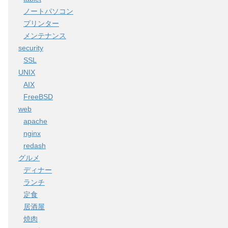
ノートパソコン
プリンター
メンテナンス
security
SSL
UNIX
AIX
FreeBSD
web
apache
nginx
redash
グルメ
ディナー
ランチ
定食
居酒屋
焼肉