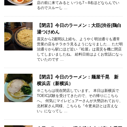
店の前に来てみると いつも7～8名ほどならんでい
るのでスルーし …
【閉店】今日のラーメン：大臣(渋谷)鶏白
湯つけめん
震災から2週間以上経ち、ようやく明治通りも通常
営業の店をチラホラ見るようになりました… ただ明
治通りから駅にほど近い『松屋』は震災を機に閉店
してしまいましたね。 給料日前はよくお世話になっ
ていたのです …
【閉店】今日のラーメン：麺屋千晃 新
横浜店（新横浜）
※こちらは現在閉店しています。 本日は新横浜で
TOEIC試験を受けてきたので、その帰りにこちら
へ。 何気にマイレビュアーさんが大勢訪れており、
北村家さん同様、こちらも『今更未訪とは言えな
い』になってし …