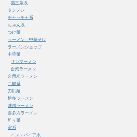
燕三条系
タンメン
チャッチャ系
ちゃん系
つけ麺
ラーメン・中華そば
ラーメンショップ
中華麺
サンマーメン
台湾ラーメン
久留米ラーメン
二郎系
刀削麺
博多ラーメン
味噌ラーメン
喜多方ラーメン
坦々麺
家系
インスパイア系