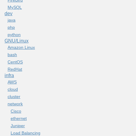
FireBird
MySQL
dev
java
php
python
GNU/Linux
Amazon Linux
bash
CentOS
RedHat
infra
AWS
cloud
cluster
network
Cisco
ethernet
Juniper
Load Balancing