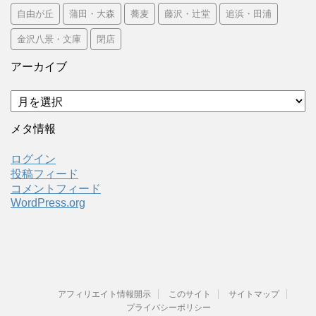
自由が丘
蒲田・大森
蕎麦
藤沢・辻堂
追浜・田浦
金沢八景・文庫
閉店
アーカイブ
ア
ー
カ
メタ情報
イ
ブ
ログイン
投稿フィード
コメントフィード
WordPress.org
アフィリエイト情報開示
このサイト
サイトマップ
プライバシーポリシー