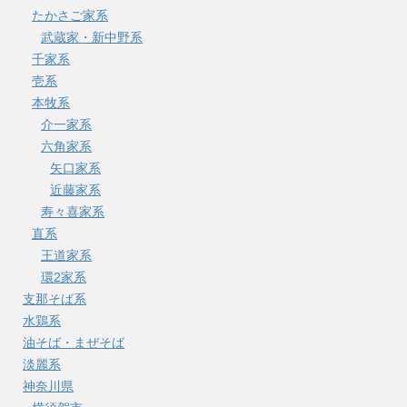
たかさご家系
武蔵家・新中野系
千家系
壱系
本牧系
介一家系
六角家系
矢口家系
近藤家系
寿々喜家系
直系
王道家系
環2家系
支那そば系
水鶏系
油そば・まぜそば
淡麗系
神奈川県