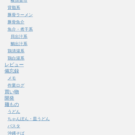
横須賀市
背脂系
豚骨ラーメン
豚骨魚介
魚介・煮干系
貝出汁系
鯛出汁系
鶏清湯系
鶏白湯系
レビュー
備忘録
メモ
作業ログ
買い物
開発
麺もの
うどん
ちゃんぽん・皿うどん
パスタ
沖縄そば