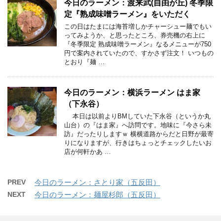
今日のラーメン：渡来武(自由が丘) 冬季限
定『熟成味噌ラーメン』をいただく
この日はたまには海苔増しかチャーシュー麺でもい
ってみようか、と思ったところ、券売機の右上に
『冬季限定 熟成味噌ラーメン』なるメニューが750
円で案内されていたので、すかさず注文！ いつもの
とおり『麺 …
今日のラーメン：横浜ラーメン はま家
（下永谷）
本日は以前よりBMしていた下永谷（というか丸
山台）の『はま家』へ訪問です。地味に『今さら未
訪』だったりしますｗ 横横道路からだと日野が最寄
りになりますが、行きはちょっとチェックしたいお
店が何軒かあ …
PREV
今日のラーメン：さとり家（五反田）
NEXT
今日のラーメン：麺屋杉郎（五反田）