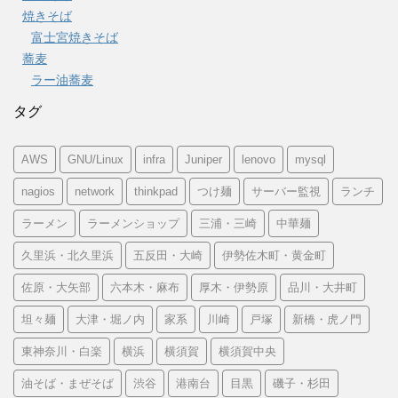
焼きそば
富士宮焼きそば
蕎麦
ラー油蕎麦
タグ
AWS
GNU/Linux
infra
Juniper
lenovo
mysql
nagios
network
thinkpad
つけ麺
サーバー監視
ランチ
ラーメン
ラーメンショップ
三浦・三崎
中華麺
久里浜・北久里浜
五反田・大崎
伊勢佐木町・黄金町
佐原・大矢部
六本木・麻布
厚木・伊勢原
品川・大井町
坦々麺
大津・堀ノ内
家系
川崎
戸塚
新橋・虎ノ門
東神奈川・白楽
横浜
横須賀
横須賀中央
油そば・まぜそば
渋谷
港南台
目黒
磯子・杉田