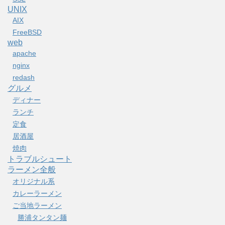
UNIX
AIX
FreeBSD
web
apache
nginx
redash
グルメ
ディナー
ランチ
定食
居酒屋
焼肉
トラブルシュート
ラーメン全般
オリジナル系
カレーラーメン
ご当地ラーメン
勝浦タンタン麺