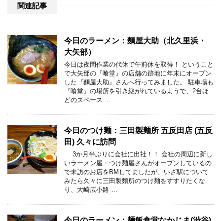
関連記事
今日のラーメン：麵屋大助（北久里浜・
大矢部）
今日は夜間作業の代休で午前休を取得！ ということ
で大矢部の『喰堂』の店舗の跡地に年末にオープン
した『麵屋大助』さんへ行ってみました。 駐車場も
『喰堂』の場所を引き継がれているようで、2台ほ
どのスペース …
今日のつけ麺：三田製麺所 五反田店 (五反
田) 久々に訪問
3か月半ぶりに会社に出社！！ 会社の周辺に新し
いラーメン屋・つけ麺屋さんがオープンしているの
で未訪のお店をBMしてましたが、いざ駅について
みたら久々に三田製麵所のつけ麺をすすりたくな
り、大崎広小路 …
今日のラーメン：麺飯食堂なかじま(渋谷)