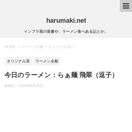
harumaki.net
インフラ屋の覚書や、ラーメン食べある記とか。
HOME
>
ラーメン全般
>
オリジナル系
>
オリジナル系
ラーメン全般
今日のラーメン：らぁ麺 飛翠（逗子）
投稿日：2024年8月25日