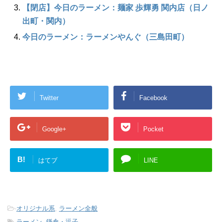
【閉店】今日のラーメン：麺家 歩輝勇 関内店（日ノ
出町・関内）
今日のラーメン：ラーメンやんぐ（三島田町）
Twitter
Facebook
Google+
Pocket
B!
はてブ
LINE
-
オリジナル系
,
ラーメン全般
-
ラーメン
,
鎌倉・逗子