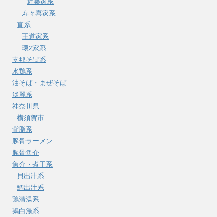
近藤家系
寿々喜家系
直系
王道家系
環2家系
支那そば系
水鶏系
油そば・まぜそば
淡麗系
神奈川県
横須賀市
背脂系
豚骨ラーメン
豚骨魚介
魚介・煮干系
貝出汁系
鯛出汁系
鶏清湯系
鶏白湯系