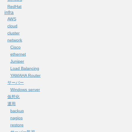
RedHat
infra
AWS
cloud
cluster
network
Cisco
ethernet
Juniper
Load Balancing
YAMAHA Router
サーバー
Windows server
仮想化
運用
backup
nagios
restore