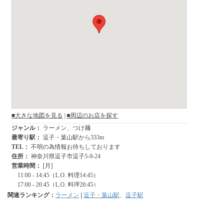
関連ランキング：
ラーメン
|
逗子・葉山駅
、
逗子駅