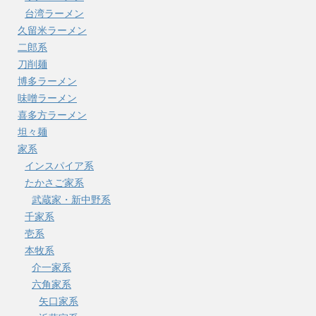
台湾ラーメン
久留米ラーメン
二郎系
刀削麺
博多ラーメン
味噌ラーメン
喜多方ラーメン
坦々麺
家系
インスパイア系
たかさご家系
武蔵家・新中野系
千家系
壱系
本牧系
介一家系
六角家系
矢口家系