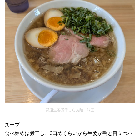
背脂生姜煮干しらぁ麺＋味玉
スープ：
食べ始めは煮干し、3口めくらいから生姜が割と目立つバ