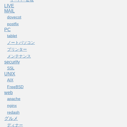
サーバー監視
LIVE
MAIL
dovecot
postfix
PC
tablet
ノートパソコン
プリンター
メンテナンス
security
SSL
UNIX
AIX
FreeBSD
web
apache
nginx
redash
グルメ
ディナー