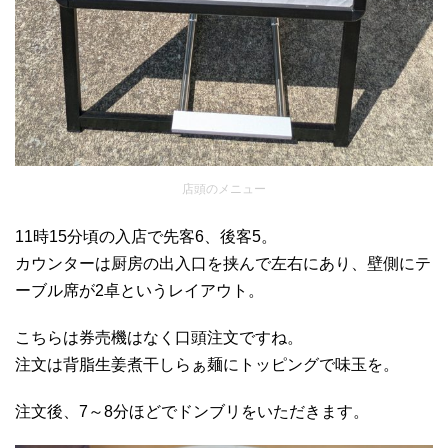
店頭のメニュー
11時15分頃の入店で先客6、後客5。
カウンターは厨房の出入口を挟んで左右にあり、壁側にテ
ーブル席が2卓というレイアウト。
こちらは券売機はなく口頭注文ですね。
注文は背脂生姜煮干しらぁ麺にトッピングで味玉を。
注文後、7～8分ほどでドンブリをいただきます。