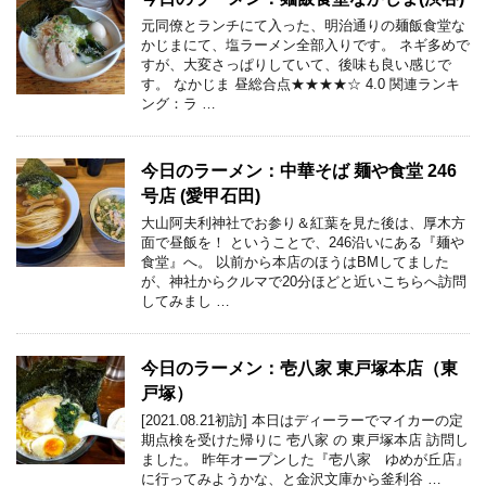
元同僚とランチにて入った、明治通りの麺飯食堂な
かじまにて、塩ラーメン全部入りです。 ネギ多めで
すが、大変さっぱりしていて、後味も良い感じで
す。 なかじま 昼総合点★★★★☆ 4.0 関連ランキ
ング：ラ …
今日のラーメン：中華そば 麺や食堂 246
号店 (愛甲石田)
大山阿夫利神社でお参り＆紅葉を見た後は、厚木方
面で昼飯を！ ということで、246沿いにある『麺や
食堂』へ。 以前から本店のほうはBMしてました
が、神社からクルマで20分ほどと近いこちらへ訪問
してみまし …
今日のラーメン：壱八家 東戸塚本店（東
戸塚）
[2021.08.21初訪] 本日はディーラーでマイカーの定
期点検を受けた帰りに 壱八家 の 東戸塚本店 訪問し
ました。 昨年オープンした『壱八家 ゆめが丘店』
に行ってみようかな、と金沢文庫から釜利谷 …