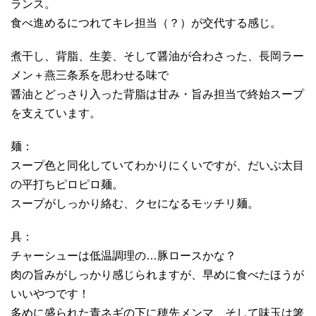
ランス。
食べ進めるにつれてキレ担当（？）が交代する感じ。
煮干し、背脂、生姜、そして醤油が合わさった、長岡ラー
メン＋燕三条系を思わせる味で
醤油とどっさり入った背脂は甘み・旨み担当で終始スープ
を支えています。
麺：
スープ色と同化していてわかりにくいですが、だいぶ太目
の平打ちピロピロ麺。
スープがしっかり絡む、クセになるモッチリ麺。
具：
チャーシューは低温調理の…豚ロースかな？
肉の旨みがしっかり感じられますが、早めに食べたほうが
いいやつです！
多めに盛られた青ネギの下に穂先メンマ、そして味玉は箸