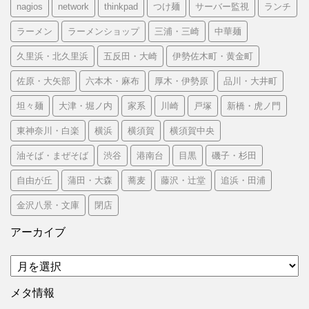
nagios
network
thinkpad
つけ麺
サーバー監視
ランチ
ラーメン
ラーメンショップ
三浦・三崎
中華麺
久里浜・北久里浜
五反田・大崎
伊勢佐木町・黄金町
佐原・大矢部
六本木・麻布
厚木・伊勢原
品川・大井町
坦々麺
大津・堀ノ内
家系
川崎
戸塚
新橋・虎ノ門
東神奈川・白楽
横浜
横須賀
横須賀中央
油そば・まぜそば
渋谷
港南台
目黒
磯子・杉田
自由が丘
蒲田・大森
蕎麦
藤沢・辻堂
追浜・田浦
金沢八景・文庫
閉店
アーカイブ
ア
ー
カ
メタ情報
イ