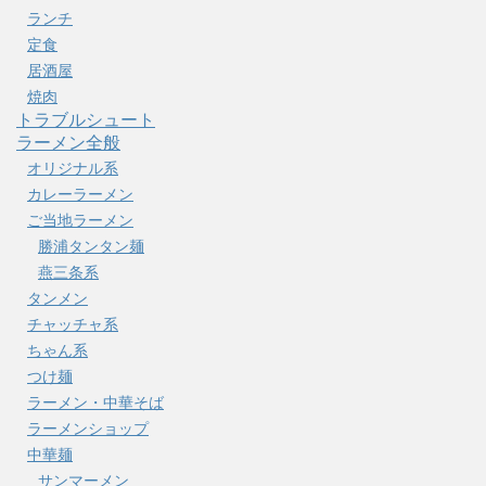
ランチ
定食
居酒屋
焼肉
トラブルシュート
ラーメン全般
オリジナル系
カレーラーメン
ご当地ラーメン
勝浦タンタン麺
燕三条系
タンメン
チャッチャ系
ちゃん系
つけ麺
ラーメン・中華そば
ラーメンショップ
中華麺
サンマーメン