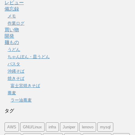
レビュー
備忘録
メモ
作業ログ
買い物
開発
麺もの
うどん
ちゃんぽん・皿うどん
パスタ
沖縄そば
焼きそば
富士宮焼きそば
蕎麦
ラー油蕎麦
タグ
AWS
GNU/Linux
infra
Juniper
lenovo
mysql