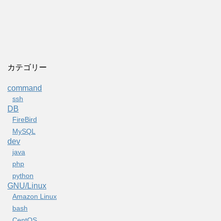
カテゴリー
command
ssh
DB
FireBird
MySQL
dev
java
php
python
GNU/Linux
Amazon Linux
bash
CentOS