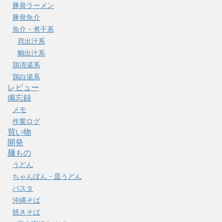
豚骨ラーメン
豚骨魚介
魚介・煮干系
貝出汁系
鯛出汁系
鶏清湯系
鶏白湯系
レビュー
備忘録
メモ
作業ログ
買い物
開発
麺もの
うどん
ちゃんぽん・皿うどん
パスタ
沖縄そば
焼きそば