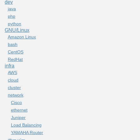
dev
java
php
python
GNU/Linux
Amazon Linux
bash
CentOS
RedHat
infra
AWS
cloud
cluster
network
Cisco
ethernet
Juniper
Load Balancing
YAMAHA Router
サーバー