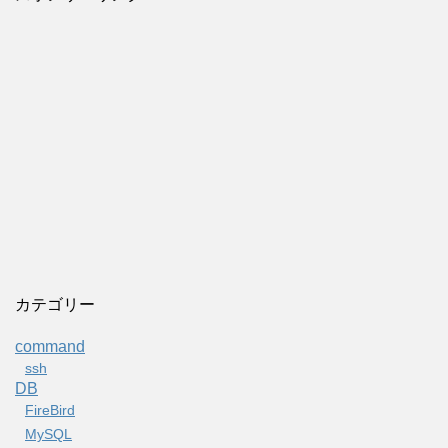
カテゴリー
command
ssh
DB
FireBird
MySQL