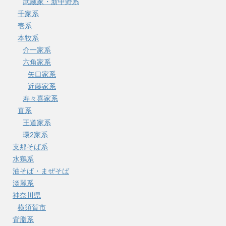
武蔵家・新中野系
千家系
壱系
本牧系
介一家系
六角家系
矢口家系
近藤家系
寿々喜家系
直系
王道家系
環2家系
支那そば系
水鶏系
油そば・まぜそば
淡麗系
神奈川県
横須賀市
背脂系