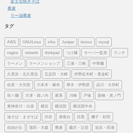
富士宮焼きそば
蕎麦
ラー油蕎麦
タグ
AWS
GNU/Linux
infra
Juniper
lenovo
mysql
nagios
network
thinkpad
つけ麺
サーバー監視
ランチ
ラーメン
ラーメンショップ
三浦・三崎
中華麺
久里浜・北久里浜
五反田・大崎
伊勢佐木町・黄金町
佐原・大矢部
六本木・麻布
厚木・伊勢原
品川・大井町
坦々麺
大津・堀ノ内
家系
川崎
戸塚
新橋・虎ノ門
東神奈川・白楽
横浜
横須賀
横須賀中央
油そば・まぜそば
渋谷
港南台
目黒
磯子・杉田
自由が丘
蒲田・大森
蕎麦
藤沢・辻堂
追浜・田浦