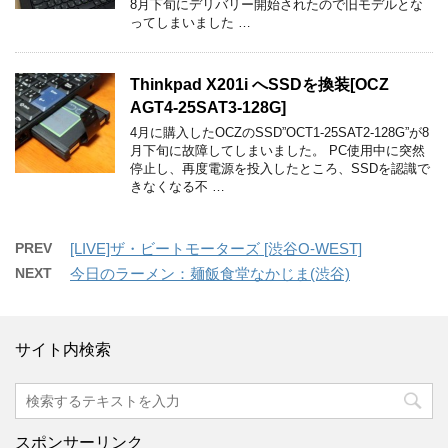
8月下旬にデリバリー開始されたので旧モデルとな
ってしまいました …
Thinkpad X201i へSSDを換装[OCZ
AGT4-25SAT3-128G]
4月に購入したOCZのSSD”OCT1-25SAT2-128G”が8
月下旬に故障してしまいました。 PC使用中に突然
停止し、再度電源を投入したところ、SSDを認識で
きなくなる不 …
PREV
[LIVE]ザ・ビートモーターズ [渋谷O-WEST]
NEXT
今日のラーメン：麺飯食堂なかじま(渋谷)
サイト内検索
スポンサーリンク