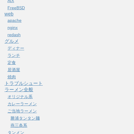
AIX
FreeBSD
web
apache
nginx
redash
グルメ
ディナー
ランチ
定食
居酒屋
焼肉
トラブルシュート
ラーメン全般
オリジナル系
カレーラーメン
ご当地ラーメン
勝浦タンタン麺
燕三条系
タンメン