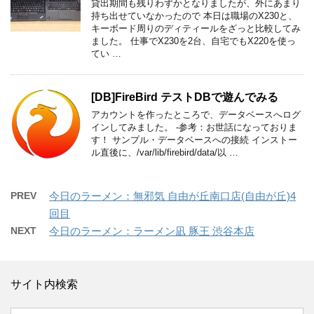
貸出期間も残りわずかとなりましたが、外にあまり
持ち出せていなかったので 本日は職場のX230と、
キーボード周りのディティールをざっと比較してみ
ました。 仕事でX230を2台、自宅でもX220を使っ
てい …
[DB]FireBird テストDBで遊んでみる
アカウントを作ったところで、データベースへログ
インしてみました。 -参考：お世話になっておりま
す！ サンプル・データベースへの接続 インストー
ル直後に、/var/lib/firebird/data/以 …
PREV
今日のラーメン：無邪気 自由が丘南口店(自由が丘)4
回目
NEXT
今日のラーメン：ラーメン凪 豚王 渋谷本店
サイト内検索