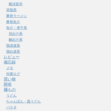
横須賀市
背脂系
豚骨ラーメン
豚骨魚介
魚介・煮干系
貝出汁系
鯛出汁系
鶏清湯系
鶏白湯系
レビュー
備忘録
メモ
作業ログ
買い物
開発
麺もの
うどん
ちゃんぽん・皿うどん
パスタ