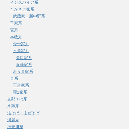
インスパイア系
たかさご家系
武蔵家・新中野系
千家系
壱系
本牧系
介一家系
六角家系
矢口家系
近藤家系
寿々喜家系
直系
王道家系
環2家系
支那そば系
水鶏系
油そば・まぜそば
淡麗系
神奈川県