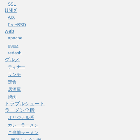
SSL
UNIX
AIX
FreeBSD
web
apache
nginx
redash
グルメ
ディナー
ランチ
定食
居酒屋
焼肉
トラブルシュート
ラーメン全般
オリジナル系
カレーラーメン
ご当地ラーメン