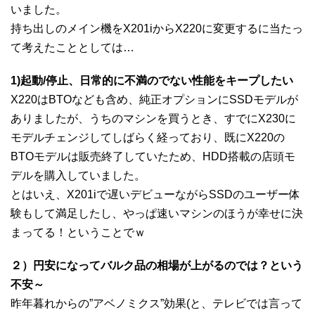
いました。
持ち出しのメイン機をX201iからX220に変更するに当たっ
て考えたこととしては…
1)起動/停止、日常的に不満のでない性能をキープしたい
X220はBTOなども含め、純正オプションにSSDモデルが
ありましたが、うちのマシンを買うとき、すでにX230に
モデルチェンジしてしばらく経っており、既にX220の
BTOモデルは販売終了していたため、HDD搭載の店頭モ
デルを購入していました。
とはいえ、X201iで遅いデビューながらSSDのユーザー体
験もして満足したし、やっぱ速いマシンのほうが幸せに決
まってる！ということでｗ
２）円安になってバルク品の相場が上がるのでは？という
不安～
昨年暮れからの”アベノミクス”効果(と、テレビでは言って