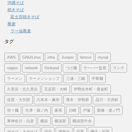
沖縄そば
焼きそば
富士宮焼きそば
蕎麦
ラー油蕎麦
タグ
AWS
GNU/Linux
infra
Juniper
lenovo
mysql
nagios
network
thinkpad
つけ麺
サーバー監視
ランチ
ラーメン
ラーメンショップ
三浦・三崎
中華麺
久里浜・北久里浜
五反田・大崎
伊勢佐木町・黄金町
佐原・大矢部
六本木・麻布
厚木・伊勢原
品川・大井町
坦々麺
大津・堀ノ内
家系
川崎
戸塚
新橋・虎ノ門
東神奈川・白楽
横浜
横須賀
横須賀中央
油そば・まぜそば
渋谷
港南台
目黒
磯子・杉田