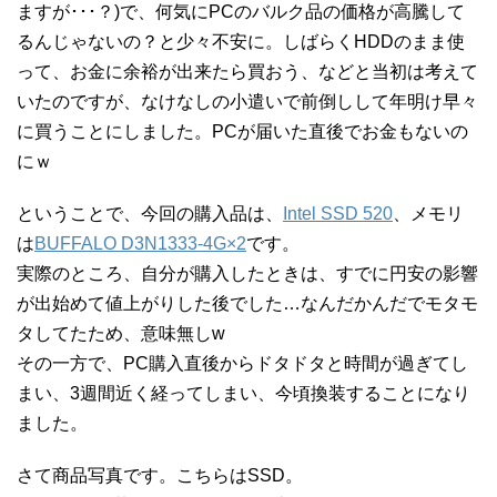
ますが･･･？)で、何気にPCのバルク品の価格が高騰して
るんじゃないの？と少々不安に。しばらくHDDのまま使
って、お金に余裕が出来たら買おう、などと当初は考えて
いたのですが、なけなしの小遣いで前倒しして年明け早々
に買うことにしました。PCが届いた直後でお金もないの
にｗ
ということで、今回の購入品は、
Intel SSD 520
、メモリ
は
BUFFALO D3N1333-4G×2
です。
実際のところ、自分が購入したときは、すでに円安の影響
が出始めて値上がりした後でした…なんだかんだでモタモ
タしてたため、意味無しw
その一方で、PC購入直後からドタドタと時間が過ぎてし
まい、3週間近く経ってしまい、今頃換装することになり
ました。
さて商品写真です。こちらはSSD。