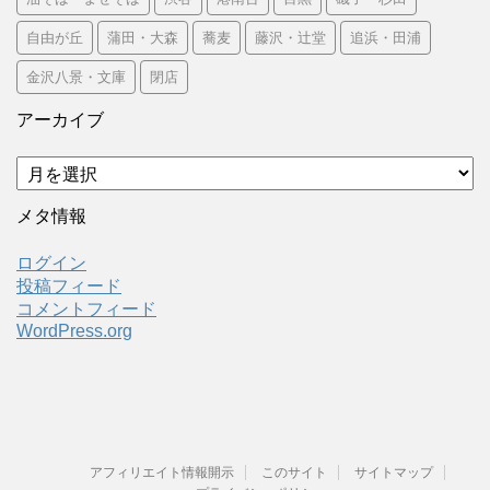
自由が丘
蒲田・大森
蕎麦
藤沢・辻堂
追浜・田浦
金沢八景・文庫
閉店
アーカイブ
ア
ー
カ
メタ情報
イ
ブ
ログイン
投稿フィード
コメントフィード
WordPress.org
アフィリエイト情報開示
このサイト
サイトマップ