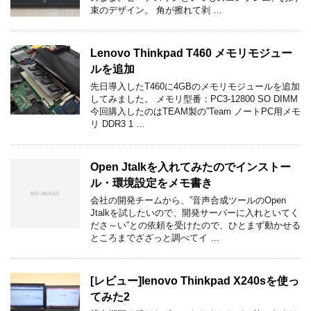
束のデザイン。 角が擦れて剥 …
Lenovo Thinkpad T460 メモリモジュー
ルを追加
先日導入したT460に4GBのメモリモジュールを追加
してみました。 メモリ型番：PC3-12800 SO DIMM
今回購入したのはTEAM製の”Team ノートPC用メモ
リ DDR3 1 …
Open Jtalkを入れてみたのでインストー
ル・環境設定をメモ書き
会社の開発チームから、”音声合成ツールのOpen
Jtalkを試したいので、開発サーバーに入れといてく
ださ～い”との依頼を受けたので、ひとまず動かせる
ところまでざざっと調べてイ …
[レビュー]lenovo Thinkpad X240sを使っ
てみた2