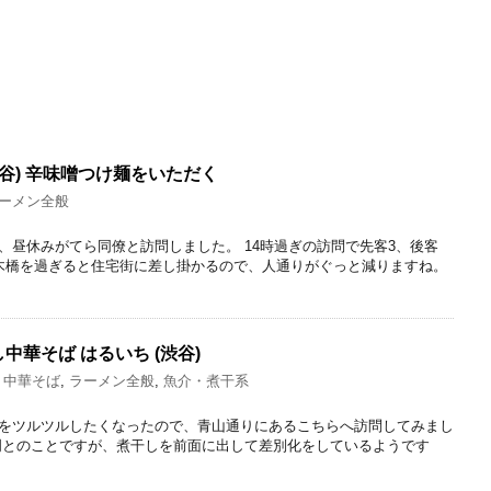
谷) 辛味噌つけ麺をいただく
ーメン全般
、昼休みがてら同僚と訪問しました。 14時過ぎの訪問で先客3、後客
木橋を過ぎると住宅街に差し掛かるので、人通りがぐっと減りますね。
華そば はるいち (渋谷)
・中華そば
,
ラーメン全般
,
魚介・煮干系
をツルツルしたくなったので、青山通りにあるこちらへ訪問してみまし
門とのことですが、煮干しを前面に出して差別化をしているようです