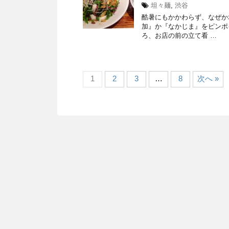
坦々麺
,
渋谷
酷暑にもかかわらず、なぜか
加』か『なかじま』をピンポ
ろ、お店の前の立て看 …
1
2
3
…
8
次へ »