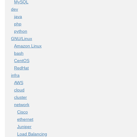
MySQL
dev
java
php
python
GNU/Linux
Amazon Linux
bash
CentOS
RedHat
infra
AWS
cloud
cluster
network
Cisco
ethernet
Juniper
Load Balancing