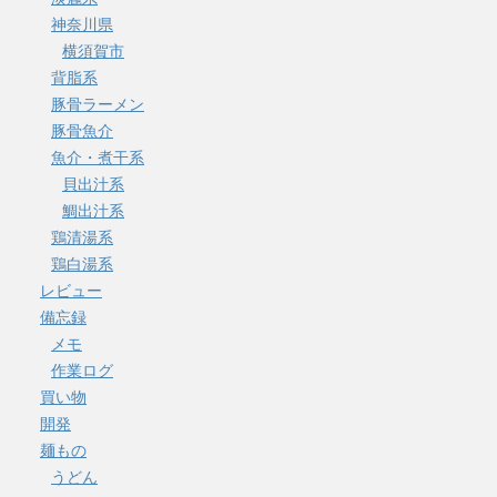
神奈川県
横須賀市
背脂系
豚骨ラーメン
豚骨魚介
魚介・煮干系
貝出汁系
鯛出汁系
鶏清湯系
鶏白湯系
レビュー
備忘録
メモ
作業ログ
買い物
開発
麺もの
うどん