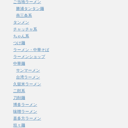
ご当地ラーメン
勝浦タンタン麺
燕三条系
タンメン
チャッチャ系
ちゃん系
つけ麺
ラーメン・中華そば
ラーメンショップ
中華麺
サンマーメン
台湾ラーメン
久留米ラーメン
二郎系
刀削麺
博多ラーメン
味噌ラーメン
喜多方ラーメン
坦々麺