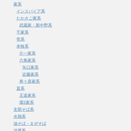
家系
インスパイア系
たかさご家系
武蔵家・新中野系
千家系
壱系
本牧系
介一家系
六角家系
矢口家系
近藤家系
寿々喜家系
直系
王道家系
環2家系
支那そば系
水鶏系
油そば・まぜそば
淡麗系