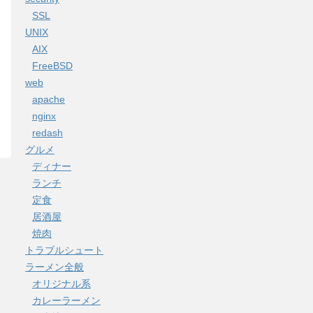
SSL
UNIX
AIX
FreeBSD
web
apache
nginx
redash
グルメ
ディナー
ランチ
定食
居酒屋
焼肉
トラブルシュート
ラーメン全般
オリジナル系
カレーラーメン