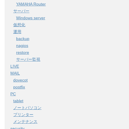
YAMAHA Router
サーバー
Windows server
仮想化
運用
backup
nagios
restore
サーバー監視
LIVE
MAIL
dovecot
postfix
PC
tablet
ノートパソコン
プリンター
メンテナンス
security