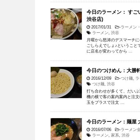
今日のラーメン： すご
渋谷店)
2017/01/31
-
ラーメン
ラーメン
,
渋谷
月曜から怒涛のデスマーチに
ごしらえでしょ♪ということ
に店名が変わってから …
今日のつけめん：大勝軒
2016/12/09
-
つけ麺
,
ラ
つけ麺
,
渋谷
打ち合わせが多くて、だいぶ
機の横で客の案内案内と注文
玉をプラスで注文 …
今日のラーメン：麺屋 
2016/07/06
-
ラーメン
ラーメン
,
家系
,
渋谷