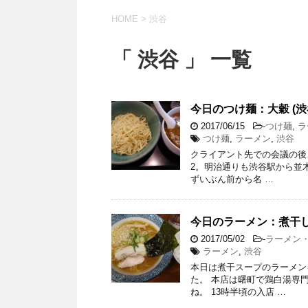
HOME
>
渋谷
「 渋谷 」 一覧
今日のつけ麺：大穀 (渋
2017/06/15
-
つけ麺
,
ラ
つけ麺
,
ラーメン
,
渋谷
クライアント先での会議の後
2。明治通りも渋谷駅から並
ずいぶん前から名 …
今日のラーメン：煮干し中
2017/05/02
-
ラーメン
ラーメン
,
渋谷
本日は煮干スープのラーメン
た。 本店は曙町で鶏白湯専
ね。 13時半頃の入店 …