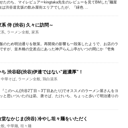
たのち、マイレビュアーkingtaka先生のレビューを見てBMした”麺屋
所在は渋谷道玄坂の飲み屋街エリアでしたが、『緑色 …
 侍 (渋谷) 久々に訪問～
家系
,
ラーメン全般
,
家系
飯のため明治通りを散策。再開発の影響も一段落したようで、お店のラ
ですが、並木橋の交差点にあった神戸らんぷ亭がいつの間にか『壱角
ち 渋谷邸(渋谷)伊達ではない”超濃厚”！
・中華そば
,
ラーメン全般
,
鶏白湯系
『このへん(渋谷2丁目～3丁目あたり)でオススメのラーメン屋さんをヨ
ッと思いついたのは凪、唐そば、たけいち、ちょっと歩いて明治通りの
堂なかじま(渋谷) 冷やし坦々麺をいただく
全般
,
中華麺
,
坦々麺