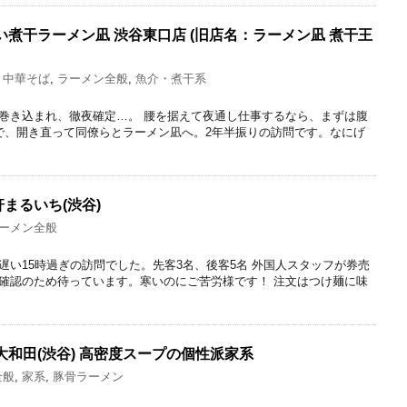
い煮干ラーメン凪 渋谷東口店 (旧店名：ラーメン凪 煮干王
・中華そば
,
ラーメン全般
,
魚介・煮干系
巻き込まれ、徹夜確定…。 腰を据えて夜通し仕事するなら、まずは腹
で、開き直って同僚らとラーメン凪へ。2年半振りの訪問です。なにげ
まるいち(渋谷)
ーメン全般
遅い15時過ぎの訪問でした。先客3名、後客5名 外国人スタッフが券売
確認のため待っています。寒いのにご苦労様です！ 注文はつけ麺に味
大和田(渋谷) 高密度スープの個性派家系
全般
,
家系
,
豚骨ラーメン