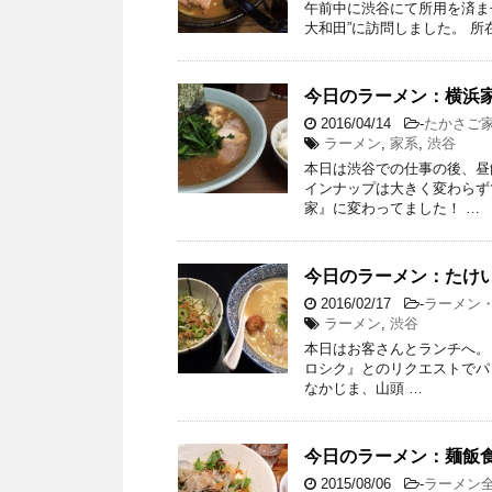
午前中に渋谷にて所用を済ませ
大和田”に訪問しました。 
今日のラーメン：横浜家系
2016/04/14
-
たかさご
ラーメン
,
家系
,
渋谷
本日は渋谷での仕事の後、昼
インナップは大きく変わらず
家』に変わってました！ …
今日のラーメン：たけい
2016/02/17
-
ラーメン
ラーメン
,
渋谷
本日はお客さんとランチへ。 
ロシク』とのリクエストでパ
なかじま、山頭 …
今日のラーメン：麺飯食
2015/08/06
-
ラーメン