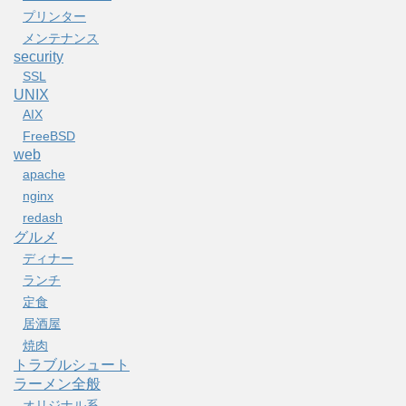
プリンター
メンテナンス
security
SSL
UNIX
AIX
FreeBSD
web
apache
nginx
redash
グルメ
ディナー
ランチ
定食
居酒屋
焼肉
トラブルシュート
ラーメン全般
オリジナル系