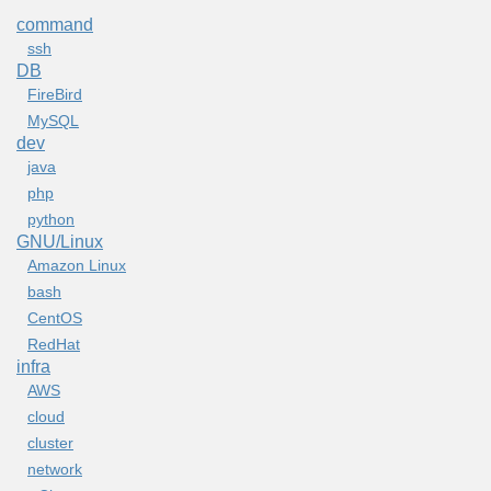
command
ssh
DB
FireBird
MySQL
dev
java
php
python
GNU/Linux
Amazon Linux
bash
CentOS
RedHat
infra
AWS
cloud
cluster
network