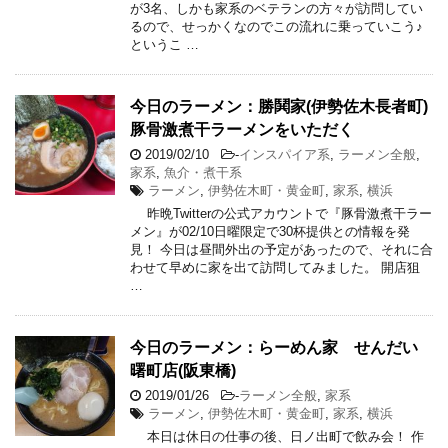
が3名、しかも家系のベテランの方々が訪問してい
るので、せっかくなのでこの流れに乗っていこう♪
というこ …
今日のラーメン：勝鬨家(伊勢佐木長者町)
豚骨激煮干ラーメンをいただく
2019/02/10
-
インスパイア系
,
ラーメン全般
,
家系
,
魚介・煮干系
ラーメン
,
伊勢佐木町・黄金町
,
家系
,
横浜
昨晩Twitterの公式アカウントで『豚骨激煮干ラー
メン』が02/10日曜限定で30杯提供との情報を発
見！ 今日は昼間外出の予定があったので、それに合
わせて早めに家を出て訪問してみました。 開店狙
…
今日のラーメン：らーめん家 せんだい
曙町店(阪東橋)
2019/01/26
-
ラーメン全般
,
家系
ラーメン
,
伊勢佐木町・黄金町
,
家系
,
横浜
本日は休日の仕事の後、日ノ出町で飲み会！ 作