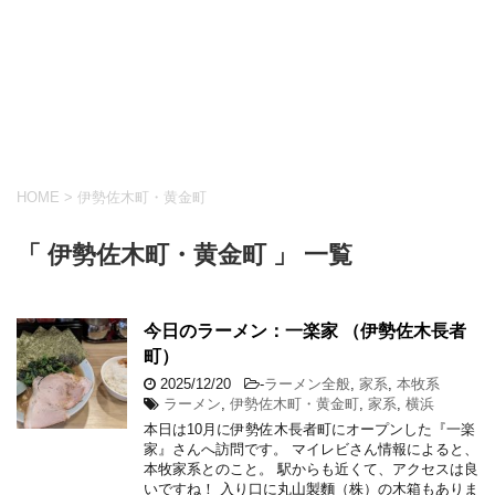
HOME
>
伊勢佐木町・黄金町
「 伊勢佐木町・黄金町 」 一覧
今日のラーメン：一楽家 （伊勢佐木長者
町）
2025/12/20
-
ラーメン全般
,
家系
,
本牧系
ラーメン
,
伊勢佐木町・黄金町
,
家系
,
横浜
本日は10月に伊勢佐木長者町にオープンした『一楽
家』さんへ訪問です。 マイレビさん情報によると、
本牧家系とのこと。 駅からも近くて、アクセスは良
いですね！ 入り口に丸山製麵（株）の木箱もありま