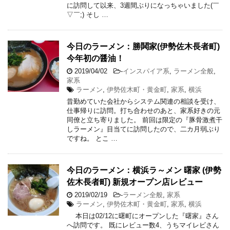
に訪問して以来、3週間ぶりになっちゃいました(￣
▽￣;) そし …
今日のラーメン：勝鬨家(伊勢佐木長者町)
今年初の醤油！
2019/04/02
-
インスパイア系
,
ラーメン全般
,
家系
ラーメン
,
伊勢佐木町・黄金町
,
家系
,
横浜
昔勤めていた会社からシステム関連の相談を受け、
仕事帰りに訪問。打ち合わせのあと、家系好きの元
同僚と立ち寄りました。 前回は限定の『豚骨激煮干
しラーメン』目当てに訪問したので、二カ月弱ぶり
ですね。 とこ …
今日のラーメン：横浜ラ～メン 曙家 (伊勢
佐木長者町) 新規オープン店レビュー
2019/02/19
-
ラーメン全般
,
家系
ラーメン
,
伊勢佐木町・黄金町
,
家系
,
横浜
本日は02/12に曙町にオープンした『曙家』さん
へ訪問です。 既にレビュー数4、うちマイレビさん