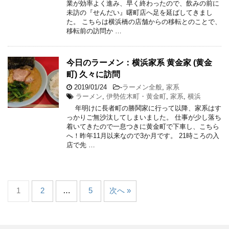
業が効率よく進み、早く終わったので、飲みの前に
未訪の『せんだい』曙町店へ足を延ばしてきまし
た。 こちらは横浜橋の店舗からの移転とのことで、
移転前の訪問か …
今日のラーメン：横浜家系 黄金家 (黄金
町) 久々に訪問
2019/01/24
-
ラーメン全般
,
家系
ラーメン
,
伊勢佐木町・黄金町
,
家系
,
横浜
年明けに長者町の勝鬨家に行って以降、家系はす
っかりご無沙汰してしまいました。 仕事が少し落ち
着いてきたので一息つきに黄金町で下車し、こちら
へ！昨年11月以来なので3か月です。 21時ころの入
店で先 …
1
2
…
5
次へ »