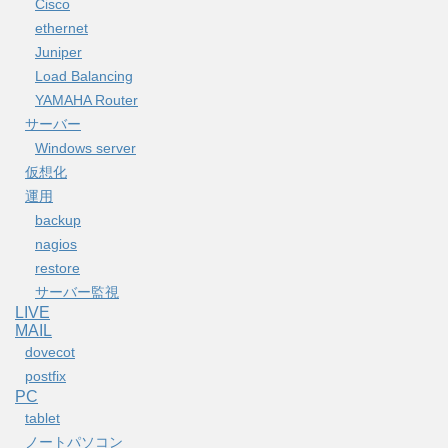
Cisco
ethernet
Juniper
Load Balancing
YAMAHA Router
サーバー
Windows server
仮想化
運用
backup
nagios
restore
サーバー監視
LIVE
MAIL
dovecot
postfix
PC
tablet
ノートパソコン