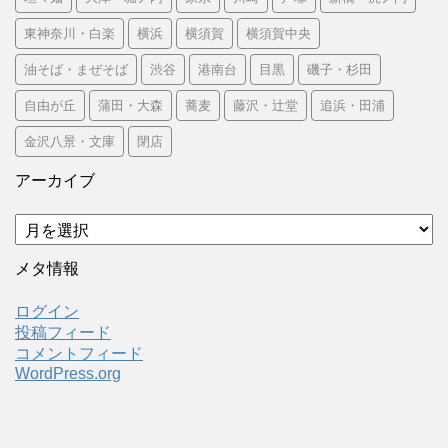
東神奈川・白楽
横浜
横須賀
横須賀中央
油そば・まぜそば
渋谷
港南台
目黒
磯子・杉田
自由が丘
蒲田・大森
蕎麦
藤沢・辻堂
追浜・田浦
金沢八景・文庫
閉店
アーカイブ
ア
ー
カ
メタ情報
イ
ブ
ログイン
投稿フィード
コメントフィード
WordPress.org