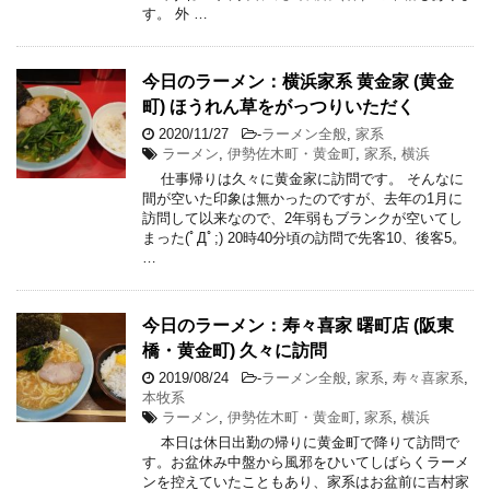
す。 外 …
今日のラーメン：横浜家系 黄金家 (黄金
町) ほうれん草をがっつりいただく
2020/11/27
-
ラーメン全般
,
家系
ラーメン
,
伊勢佐木町・黄金町
,
家系
,
横浜
仕事帰りは久々に黄金家に訪問です。 そんなに
間が空いた印象は無かったのですが、去年の1月に
訪問して以来なので、2年弱もブランクが空いてし
まった(ﾟДﾟ;) 20時40分頃の訪問で先客10、後客5。
…
今日のラーメン：寿々喜家 曙町店 (阪東
橋・黄金町) 久々に訪問
2019/08/24
-
ラーメン全般
,
家系
,
寿々喜家系
,
本牧系
ラーメン
,
伊勢佐木町・黄金町
,
家系
,
横浜
本日は休日出勤の帰りに黄金町で降りて訪問で
す。お盆休み中盤から風邪をひいてしばらくラーメ
ンを控えていたこともあり、家系はお盆前に吉村家