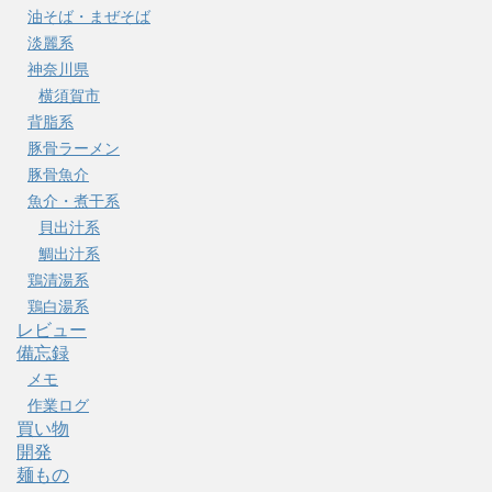
油そば・まぜそば
淡麗系
神奈川県
横須賀市
背脂系
豚骨ラーメン
豚骨魚介
魚介・煮干系
貝出汁系
鯛出汁系
鶏清湯系
鶏白湯系
レビュー
備忘録
メモ
作業ログ
買い物
開発
麺もの