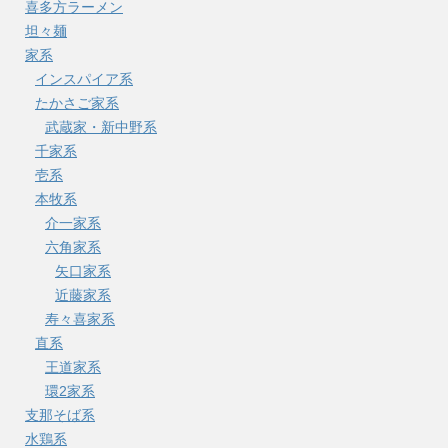
喜多方ラーメン
坦々麺
家系
インスパイア系
たかさご家系
武蔵家・新中野系
千家系
壱系
本牧系
介一家系
六角家系
矢口家系
近藤家系
寿々喜家系
直系
王道家系
環2家系
支那そば系
水鶏系