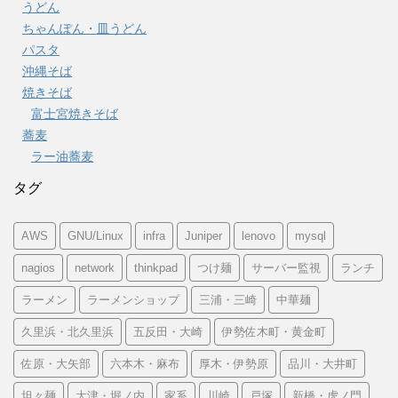
うどん
ちゃんぽん・皿うどん
パスタ
沖縄そば
焼きそば
富士宮焼きそば
蕎麦
ラー油蕎麦
タグ
AWS
GNU/Linux
infra
Juniper
lenovo
mysql
nagios
network
thinkpad
つけ麺
サーバー監視
ランチ
ラーメン
ラーメンショップ
三浦・三崎
中華麺
久里浜・北久里浜
五反田・大崎
伊勢佐木町・黄金町
佐原・大矢部
六本木・麻布
厚木・伊勢原
品川・大井町
坦々麺
大津・堀ノ内
家系
川崎
戸塚
新橋・虎ノ門