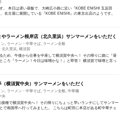
店
。 本日は遅い昼飯で、大崎広小路に近い『KOBE ENISHI 五反田
、名古屋に展開している『KOBE ENISHI』の東京出店のようです。
まやラーメン根岸店（北久里浜）サンマーメンをいただく
メン
,
ラーメン・中華そば
,
ラーメン全般
・北久里浜
,
横須賀
るため、午後から仕事を中座して横須賀中央へ！ その帰りに娘に『昼
ところ『ラーメン！今日は味噌かな！』と即答！ 横須賀で味噌と言っ
亭（横須賀中央）サンマーメンをいただく
メン
,
ラーメン・中華そば
,
ラーメン全般
,
中華麺
中央
の接種で横須賀中央へ！ その帰りにちょっと早いランチにしてサンマー
とで南国亭へ行ってみました。 こちらは町田に本店がある町中華チェ