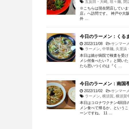
五反田・大崎
,
坦々麺
,
閉
※こちらは現在閉店しています
店』へ訪問です。 神戸や大阪
外 …
今日のラーメン：くる
2022/11/08
-
サンマー
ラーメン
,
中華麺
,
久里浜
本日は娘が病院で検査を受け
メシ何食べたい？』と聞いた
たら思いつくのは『く …
今日のラーメン：南国
2022/11/02
-
サンマー
ラーメン
,
横須賀
,
横須賀
本日はコロナワクチン4回目
メン食べて帰るか、というこ
ーンですね。 11 …