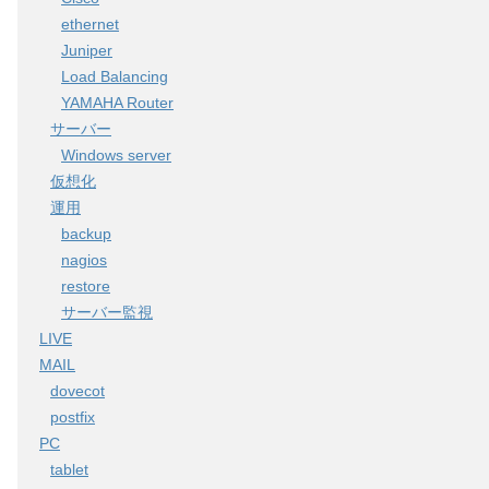
ethernet
Juniper
Load Balancing
YAMAHA Router
サーバー
Windows server
仮想化
運用
backup
nagios
restore
サーバー監視
LIVE
MAIL
dovecot
postfix
PC
tablet