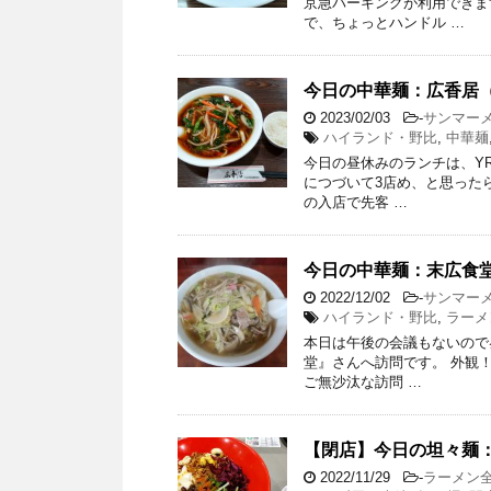
京急パーキングが利用できま
で、ちょっとハンドル …
今日の中華麺：広香居（
2023/02/03
-
サンマー
ハイランド・野比
,
中華麺
今日の昼休みのランチは、Y
につづいて3店め、と思った
の入店で先客 …
今日の中華麺：末広食堂
2022/12/02
-
サンマー
ハイランド・野比
,
ラーメ
本日は午後の会議もないので
堂』さんへ訪問です。 外観
ご無沙汰な訪問 …
【閉店】今日の坦々麺：KO
2022/11/29
-
ラーメン