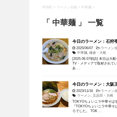
HOME
>
ラーメン全般
>
中華麺
>
「 中華麺 」 一覧
今日のラーメン：石狩
2025/06/07
-
ラーメン
中華麺
,
鎌倉・大船
[2025.06.07初訪] 
TV・メディアで取材されてい
あ …
今日のラーメン：大阪王
2023/11/16
-
ラーメン
ラーメン
,
五反田・大崎
TOKYOちょいニラ中華そ
『TOKYOちょいニラ中華
ろでした。 TOK …