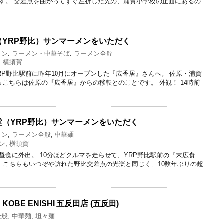
す。 交差点を曲がってすぐ左折した先の、浦賀小学校の正面にあるの
YRP野比）サンマーメンをいただく
メン
,
ラーメン・中華そば
,
ラーメン全般
,
横須賀
RP野比駅前に昨年10月にオープンした『広香居』さんへ。 佐原・浦賀
らこちらは佐原の『広香居』からの移転とのことです。 外観！ 14時前
（YRP野比）サンマーメンをいただく
メン
,
ラーメン全般
,
中華麺
ン
,
横須賀
昼食に外出。 10分ほどクルマを走らせて、YRP野比駅前の『末広食
！ こちらもいつぞや訪れた野比交差点の光楽と同じく、10数年ぶりの超
BE ENISHI 五反田店 (五反田)
全般
,
中華麺
,
坦々麺