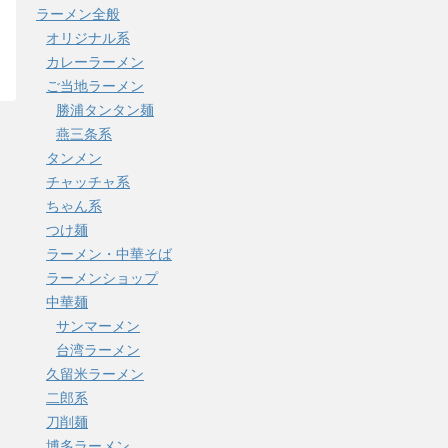
ラーメン全般
オリジナル系
カレーラーメン
ご当地ラーメン
勝浦タンタン麺
燕三条系
タンメン
チャッチャ系
ちゃん系
つけ麺
ラーメン・中華そば
ラーメンショップ
中華麺
サンマーメン
台湾ラーメン
久留米ラーメン
二郎系
刀削麺
博多ラーメン