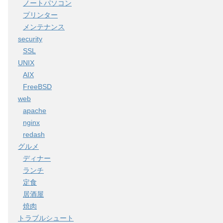
ノートパソコン
プリンター
メンテナンス
security
SSL
UNIX
AIX
FreeBSD
web
apache
nginx
redash
グルメ
ディナー
ランチ
定食
居酒屋
焼肉
トラブルシュート