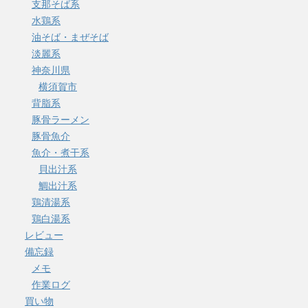
支那そば系
水鶏系
油そば・まぜそば
淡麗系
神奈川県
横須賀市
背脂系
豚骨ラーメン
豚骨魚介
魚介・煮干系
貝出汁系
鯛出汁系
鶏清湯系
鶏白湯系
レビュー
備忘録
メモ
作業ログ
買い物