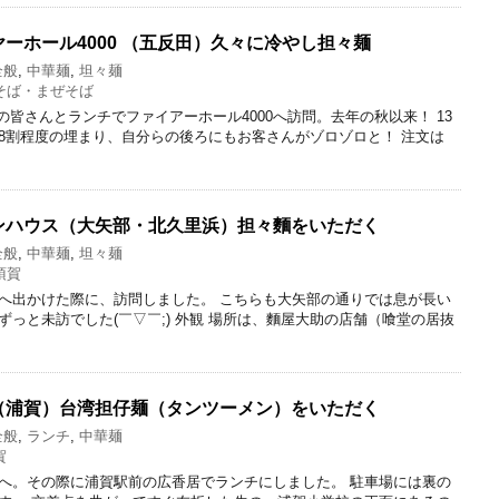
ーホール4000 （五反田）久々に冷やし担々麺
全般
,
中華麺
,
坦々麺
そば・まぜそば
日は職場の皆さんとランチでファイアーホール4000へ訪問。去年の秋以来！ 13
8割程度の埋まり、自分らの後ろにもお客さんがゾロゾロと！ 注文は
ンハウス（大矢部・北久里浜）担々麵をいただく
全般
,
中華麺
,
坦々麺
須賀
へ出かけた際に、訪問しました。 こちらも大矢部の通りでは息が長い
っと未訪でした(￣▽￣;) 外観 場所は、麵屋大助の店舗（喰堂の居抜
（浦賀）台湾担仔麺（タンツーメン）をいただく
全般
,
ランチ
,
中華麺
賀
へ。その際に浦賀駅前の広香居でランチにしました。 駐車場には裏の