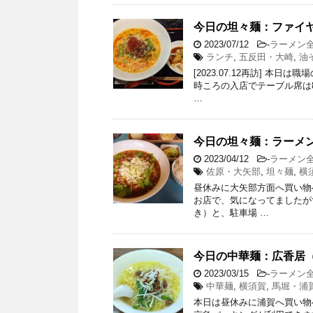
今日の坦々麺：ファイヤ
2023/07/12
-
ラーメン
ランチ
,
五反田・大崎
,
油
[2023.07.12再訪] 本
時ころの入店でテーブル席は
…
今日の坦々麺：ラーメ
2023/04/12
-
ラーメン
佐原・大矢部
,
坦々麺
,
横
昼休みに大矢部方面へ買い物
お店で、気になってましたがず
き）と、駐車場 …
今日の中華麺：広香居
2023/03/15
-
ラーメン
中華麺
,
横須賀
,
馬堀・浦
本日は昼休みに浦賀へ買い物