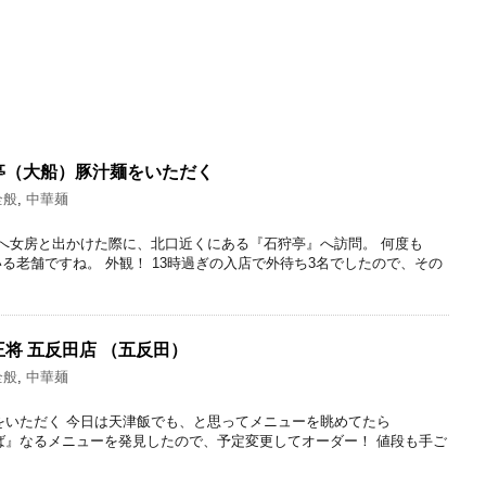
亭（大船）豚汁麺をいただく
全般
,
中華麺
本日は大船へ女房と出かけた際に、北口近くにある『石狩亭』へ訪問。 何度も
る老舗ですね。 外観！ 13時過ぎの入店で外待ち3名でしたので、その
将 五反田店 （五反田）
全般
,
中華麺
ばをいただく 今日は天津飯でも、と思ってメニューを眺めてたら
そば』なるメニューを発見したので、予定変更してオーダー！ 値段も手ご