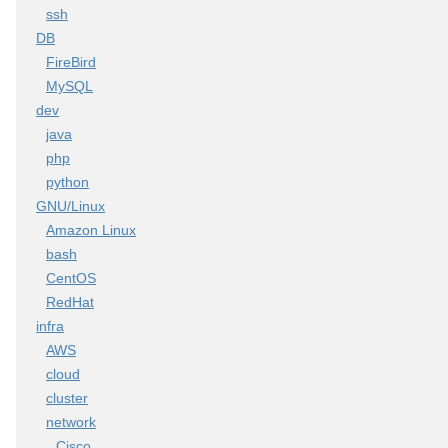
ssh
DB
FireBird
MySQL
dev
java
php
python
GNU/Linux
Amazon Linux
bash
CentOS
RedHat
infra
AWS
cloud
cluster
network
Cisco