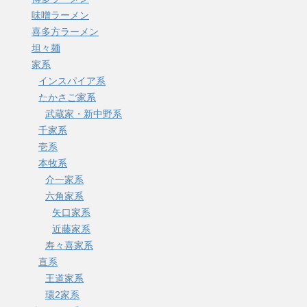
味噌ラーメン
喜多方ラーメン
坦々麺
家系
インスパイア系
たかさご家系
武蔵家・新中野系
千家系
壱系
本牧系
介一家系
六角家系
矢口家系
近藤家系
寿々喜家系
直系
王道家系
環2家系