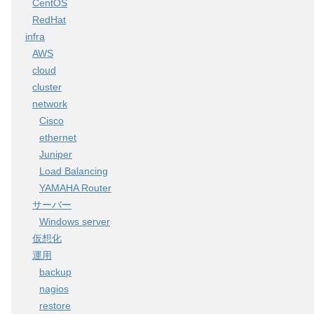
CentOS
RedHat
infra
AWS
cloud
cluster
network
Cisco
ethernet
Juniper
Load Balancing
YAMAHA Router
サーバー
Windows server
仮想化
運用
backup
nagios
restore