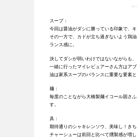
ラ
スープ：
今回は醤油がダシに勝っている印象で、キ
その一方で、カドが立ち過ぎないよう鶏油
ランス感に。
決してダシが弱いわけではないながらも、
一緒に行ったマイレビュアーさん方はアブ
油は家系スープのバランスに重要な要素と
麺：
毎度のことながら大橋製麺イコール固さふ
す。
具：
期待通りのシャキレンソウ、美味し！きち
チャーシューは前回と比べて燻製感が増し