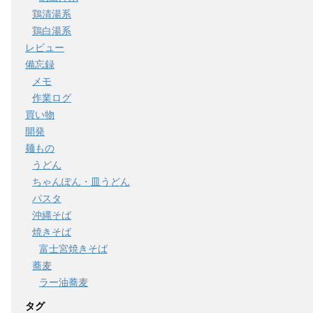
鶏清湯系
鶏白湯系
レビュー
備忘録
メモ
作業ログ
買い物
開発
麺もの
うどん
ちゃんぽん・皿うどん
パスタ
沖縄そば
焼きそば
富士宮焼きそば
蕎麦
ラー油蕎麦
タグ