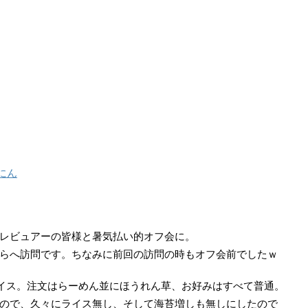
にん
レビュアーの皆様と暑気払い的オフ会に。
らへ訪問です。ちなみに前回の訪問の時もオフ会前でしたｗ
ョイス。注文はらーめん並にほうれん草、お好みはすべて普通。
ので、久々にライス無し、そして海苔増しも無しにしたので