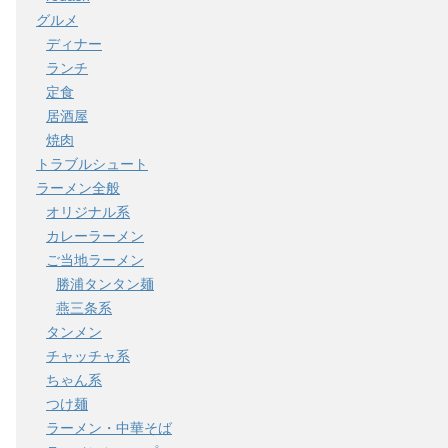
グルメ
ディナー
ランチ
定食
居酒屋
焼肉
トラブルシュート
ラーメン全般
オリジナル系
カレーラーメン
ご当地ラーメン
勝浦タンタン麺
燕三条系
タンメン
チャッチャ系
ちゃん系
つけ麺
ラーメン・中華そば