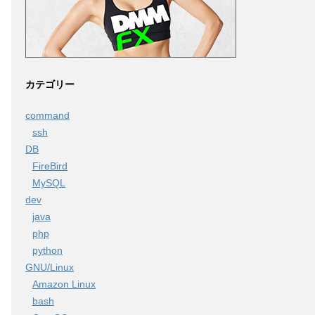
カテゴリー
command
ssh
DB
FireBird
MySQL
dev
java
php
python
GNU/Linux
Amazon Linux
bash