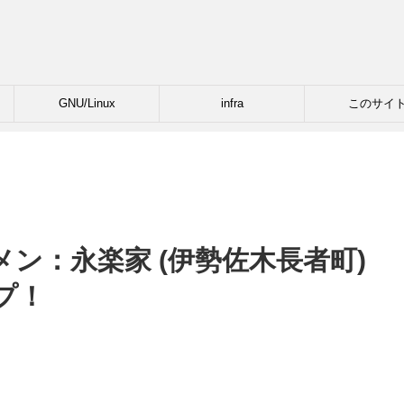
GNU/Linux
infra
このサイ
ン：永楽家 (伊勢佐木長者町)
プ！