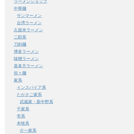
ラーメンショップ
中華麺
サンマーメン
台湾ラーメン
久留米ラーメン
二郎系
刀削麺
博多ラーメン
味噌ラーメン
喜多方ラーメン
坦々麺
家系
インスパイア系
たかさご家系
武蔵家・新中野系
千家系
壱系
本牧系
介一家系