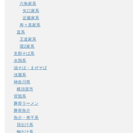
六角家系
矢口家系
近藤家系
寿々喜家系
直系
王道家系
環2家系
支那そば系
水鶏系
油そば・まぜそば
淡麗系
神奈川県
横須賀市
背脂系
豚骨ラーメン
豚骨魚介
魚介・煮干系
貝出汁系
鯛出汁系