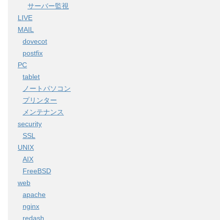
サーバー監視
LIVE
MAIL
dovecot
postfix
PC
tablet
ノートパソコン
プリンター
メンテナンス
security
SSL
UNIX
AIX
FreeBSD
web
apache
nginx
redash