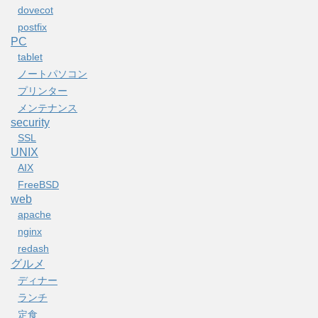
dovecot
postfix
PC
tablet
ノートパソコン
プリンター
メンテナンス
security
SSL
UNIX
AIX
FreeBSD
web
apache
nginx
redash
グルメ
ディナー
ランチ
定食