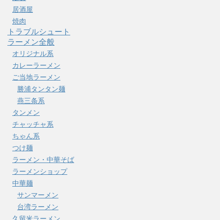
居酒屋
焼肉
トラブルシュート
ラーメン全般
オリジナル系
カレーラーメン
ご当地ラーメン
勝浦タンタン麺
燕三条系
タンメン
チャッチャ系
ちゃん系
つけ麺
ラーメン・中華そば
ラーメンショップ
中華麺
サンマーメン
台湾ラーメン
久留米ラーメン