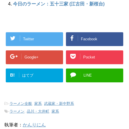
今日のラーメン：五十三家 (江古田・新桜台)
Twitter
Facebook
Google+
Pocket
B!
はてブ
LINE
-
ラーメン全般
,
家系
,
武蔵家・新中野系
-
ラーメン
,
品川・大井町
,
家系
執筆者：
かんりにん