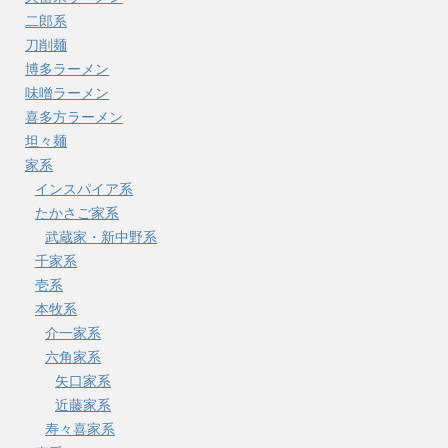
二郎系
刀削麺
博多ラーメン
味噌ラーメン
喜多方ラーメン
坦々麺
家系
インスパイア系
たかさご家系
武蔵家・新中野系
千家系
壱系
本牧系
介一家系
六角家系
矢口家系
近藤家系
寿々喜家系