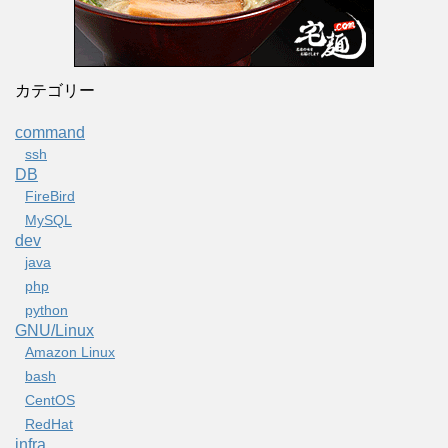
カテゴリー
command
ssh
DB
FireBird
MySQL
dev
java
php
python
GNU/Linux
Amazon Linux
bash
CentOS
RedHat
infra