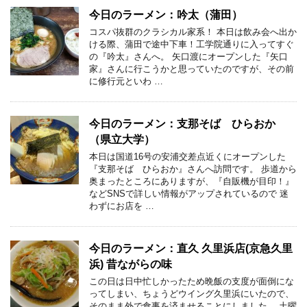
今日のラーメン：吟太（蒲田）
コスパ抜群のクラシカル家系！ 本日は飲み会へ出か
ける際、蒲田で途中下車！工学院通りに入ってすぐ
の『吟太』さんへ。 矢口渡にオープンした『矢口
家』さんに行こうかと思っていたのですが、その前
に修行元といわ …
今日のラーメン：支那そば ひらおか
（県立大学）
本日は国道16号の安浦交差点近くにオープンした
『支那そば ひらおか』さんへ訪問です。 歩道から
奥まったところにありますが、『自販機が目印！』
などSNSで詳しい情報がアップされているので 迷
わずにお店を …
今日のラーメン：直久 久里浜店(京急久里
浜) 昔ながらの味
この日は日中忙しかったため晩飯の支度が面倒にな
ってしまい、ちょうどウイング久里浜にいたので、
そのまま外で食事を済ませることにしました。 土曜