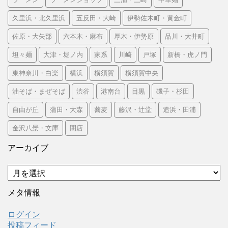
久里浜・北久里浜
五反田・大崎
伊勢佐木町・黄金町
佐原・大矢部
六本木・麻布
厚木・伊勢原
品川・大井町
坦々麺
大津・堀ノ内
家系
川崎
戸塚
新橋・虎ノ門
東神奈川・白楽
横浜
横須賀
横須賀中央
油そば・まぜそば
渋谷
港南台
目黒
磯子・杉田
自由が丘
蒲田・大森
蕎麦
藤沢・辻堂
追浜・田浦
金沢八景・文庫
閉店
アーカイブ
ア
ー
カ
メタ情報
イ
ブ
ログイン
投稿フィード