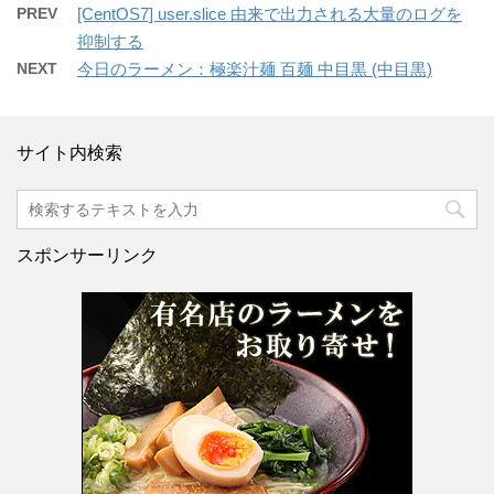
PREV
[CentOS7] user.slice 由来で出力される大量のログを
抑制する
NEXT
今日のラーメン：極楽汁麺 百麺 中目黒 (中目黒)
サイト内検索
スポンサーリンク