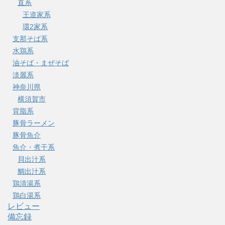
直系
王道家系
環2家系
支那そば系
水鶏系
油そば・まぜそば
淡麗系
神奈川県
横須賀市
背脂系
豚骨ラーメン
豚骨魚介
魚介・煮干系
貝出汁系
鯛出汁系
鶏清湯系
鶏白湯系
レビュー
備忘録