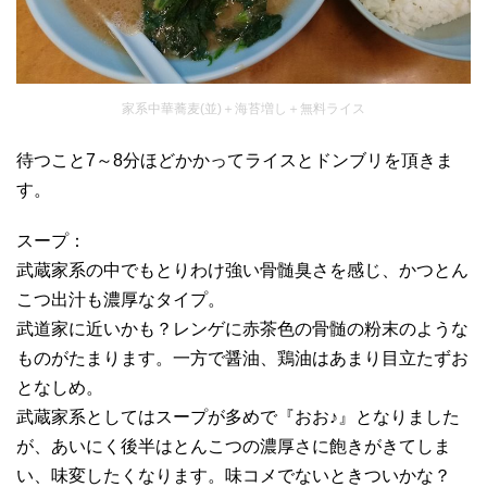
家系中華蕎麦(並)＋海苔増し＋無料ライス
待つこと7～8分ほどかかってライスとドンブリを頂きま
す。
スープ：
武蔵家系の中でもとりわけ強い骨髄臭さを感じ、かつとん
こつ出汁も濃厚なタイプ。
武道家に近いかも？レンゲに赤茶色の骨髄の粉末のような
ものがたまります。一方で醤油、鶏油はあまり目立たずお
となしめ。
武蔵家系としてはスープが多めで『おお♪』となりました
が、あいにく後半はとんこつの濃厚さに飽きがきてしま
い、味変したくなります。味コメでないときついかな？