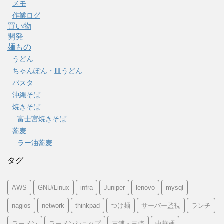
メモ
作業ログ
買い物
開発
麺もの
うどん
ちゃんぽん・皿うどん
パスタ
沖縄そば
焼きそば
富士宮焼きそば
蕎麦
ラー油蕎麦
タグ
AWS
GNU/Linux
infra
Juniper
lenovo
mysql
nagios
network
thinkpad
つけ麺
サーバー監視
ランチ
ラーメン
ラーメンショップ
三浦・三崎
中華麺