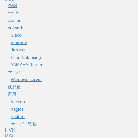
AWS
cloud
cluster
network
Cisco
ethernet
Juniper
Load Balancing
YAMAHA Router
サーバー
Windows server
仮想化
運用
backup
nagios
restore
サーバー監視
LIVE
MAIL