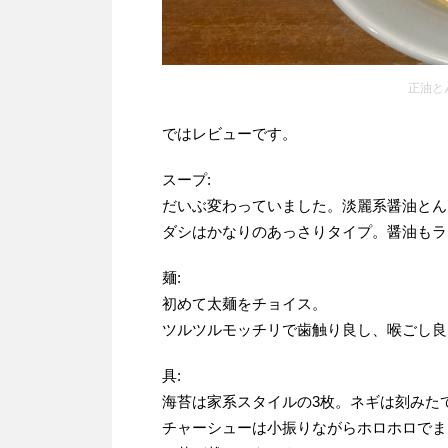
正油と
ではレビューです。
スープ:
だいぶ変わっていました。淡麗系醤油とん
ダシはかなりのあっさりタイプ。醤油もラ
麺:
初めて太麺をチョイス。
ツルツルモッチリで歯触り良し、喉ごし良
具:
海苔は家系スタイルの3枚。ネギは刻みた
チャーシューは小振りながらホロホロでま