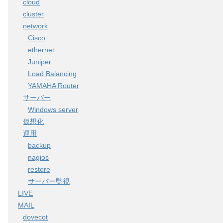
cloud
cluster
network
Cisco
ethernet
Juniper
Load Balancing
YAMAHA Router
サーバー
Windows server
仮想化
運用
backup
nagios
restore
サーバー監視
LIVE
MAIL
dovecot