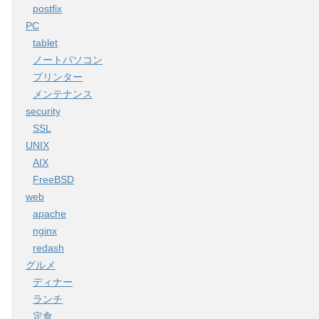
postfix
PC
tablet
ノートパソコン
プリンター
メンテナンス
security
SSL
UNIX
AIX
FreeBSD
web
apache
nginx
redash
グルメ
ディナー
ランチ
定食