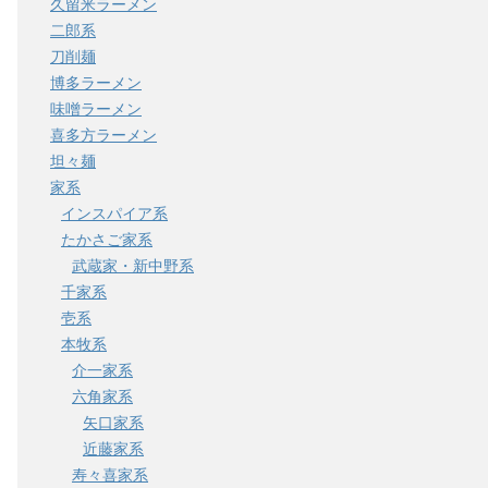
久留米ラーメン
二郎系
刀削麺
博多ラーメン
味噌ラーメン
喜多方ラーメン
坦々麺
家系
インスパイア系
たかさご家系
武蔵家・新中野系
千家系
壱系
本牧系
介一家系
六角家系
矢口家系
近藤家系
寿々喜家系