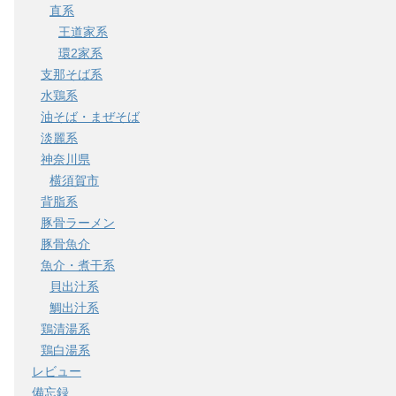
直系
王道家系
環2家系
支那そば系
水鶏系
油そば・まぜそば
淡麗系
神奈川県
横須賀市
背脂系
豚骨ラーメン
豚骨魚介
魚介・煮干系
貝出汁系
鯛出汁系
鶏清湯系
鶏白湯系
レビュー
備忘録