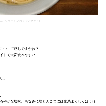
んこつラーメン(ランチAセット)
こつ、て感じですかね？
イトで大変食べやすい。
し。
て
ろやかな塩味。ちなみに塩とんこつには家系よろしくほうれ