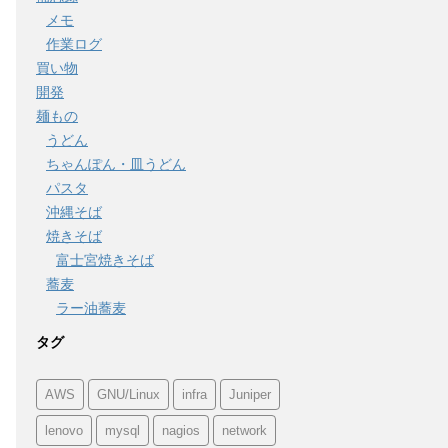
メモ
作業ログ
買い物
開発
麺もの
うどん
ちゃんぽん・皿うどん
パスタ
沖縄そば
焼きそば
富士宮焼きそば
蕎麦
ラー油蕎麦
タグ
AWS
GNU/Linux
infra
Juniper
lenovo
mysql
nagios
network