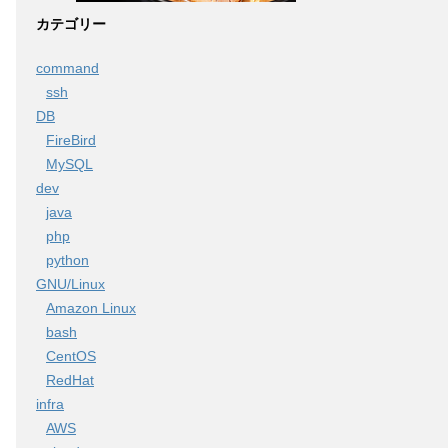
カテゴリー
command
ssh
DB
FireBird
MySQL
dev
java
php
python
GNU/Linux
Amazon Linux
bash
CentOS
RedHat
infra
AWS