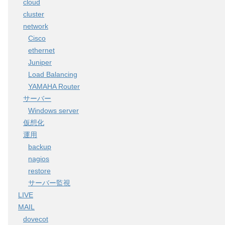
cloud
cluster
network
Cisco
ethernet
Juniper
Load Balancing
YAMAHA Router
サーバー
Windows server
仮想化
運用
backup
nagios
restore
サーバー監視
LIVE
MAIL
dovecot