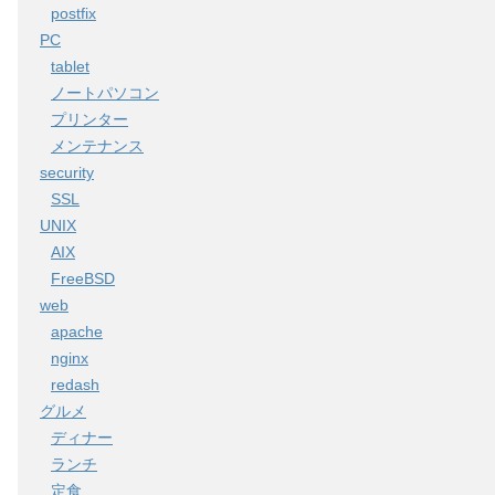
postfix
PC
tablet
ノートパソコン
プリンター
メンテナンス
security
SSL
UNIX
AIX
FreeBSD
web
apache
nginx
redash
グルメ
ディナー
ランチ
定食