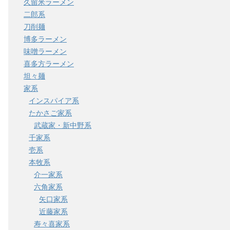
久留米ラーメン
二郎系
刀削麺
博多ラーメン
味噌ラーメン
喜多方ラーメン
坦々麺
家系
インスパイア系
たかさご家系
武蔵家・新中野系
千家系
壱系
本牧系
介一家系
六角家系
矢口家系
近藤家系
寿々喜家系