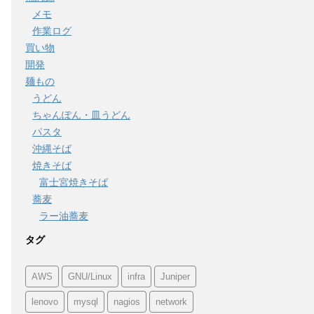
メモ
作業ログ
買い物
開発
麺もの
うどん
ちゃんぽん・皿うどん
パスタ
沖縄そば
焼きそば
富士宮焼きそば
蕎麦
ラー油蕎麦
タグ
AWS
GNU/Linux
infra
Juniper
lenovo
mysql
nagios
network