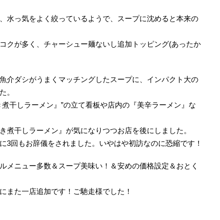
、水っ気をよく絞っているようで、スープに沈めると本来の
コクが多く、チャーシュー麺ないし追加トッピング(あったか
魚介ダシがうまくマッチングしたスープに、インパクト大の
た。
き煮干しラーメン』”の立て看板や店内の『美辛ラーメン』な
き煮干しラーメン』が気になりつつお店を後にしました。
に3回もお辞儀をされました。いやはや初訪なのに恐縮です！
ルメニュー多数＆スープ美味い！＆安めの価格設定＆おとく
にまた一店追加です！ご馳走様でした！