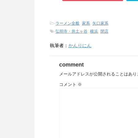
-
ラーメン全般
,
家系
,
矢口家系
-
弘明寺・井土ヶ谷
,
横浜
,
閉店
執筆者：
かんりにん
comment
メールアドレスが公開されることはあり
コメント
※