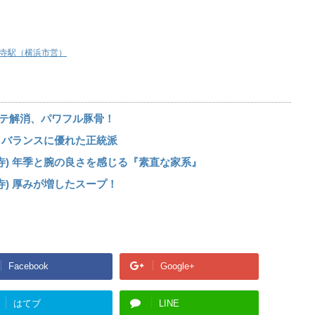
寺駅（横浜市営）
バテ解消、パワフル豚骨！
) バランスに優れた正統派
寺) 年季と腕の良さを感じる『素直な家系』
寺) 厚みが増したスープ！
Facebook
Google+
はてブ
LINE