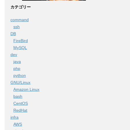
カテゴリー
command
ssh
DB
FireBird
MySQL
dev
java
php
python
GNU/Linux
Amazon Linux
bash
CentOS
RedHat
infra
AWS