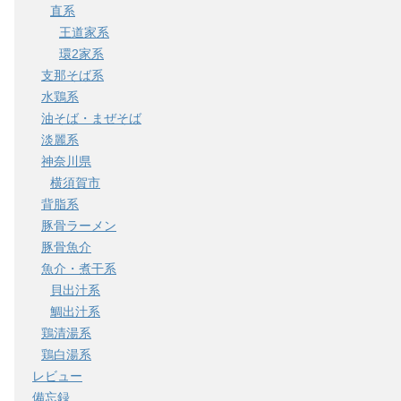
直系
王道家系
環2家系
支那そば系
水鶏系
油そば・まぜそば
淡麗系
神奈川県
横須賀市
背脂系
豚骨ラーメン
豚骨魚介
魚介・煮干系
貝出汁系
鯛出汁系
鶏清湯系
鶏白湯系
レビュー
備忘録