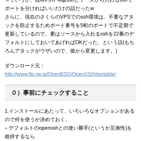
ポートを分ければいいだけの話だったw
さらに、現在のさくらのVPSでのssh環境は、不要なアタ
ックを防止するためポート番号を5桁のポートで不定期で
更新しているので、要はソースから入れるsshを22番のデ
フォルトにしておいてあげればOKだった、という話(もち
ろんアタックがウザいので、後から変更します。)
ダウンロード元：
http://www.ftp.ne.jp/OpenBSD/OpenSSH/portable/
０）事前にチェックすること
1.インストールにあたって、いろいろなオプションがある
ので何を使うか決めておく。
– デフォルトのopensshとの使い勝手(というか互換性)を
維持するなら