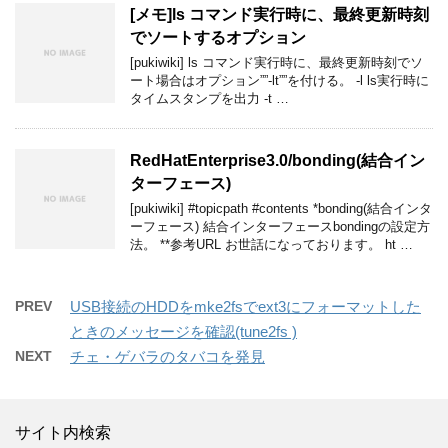
[メモ]ls コマンド実行時に、最終更新時刻
でソートするオプション
[pukiwiki] ls コマンド実行時に、最終更新時刻でソ
ート場合はオプション””-lt””を付ける。 -l ls実行時に
タイムスタンプを出力 -t …
RedHatEnterprise3.0​/bonding(結合イン
ターフェース)
[pukiwiki] #topicpath #contents *bonding(結合インタ
ーフェース) 結合インターフェースbondingの設定方
法。 **参考URL お世話になっております。 ht …
PREV
USB接続のHDDをmke2fsでext3にフォーマットした
ときのメッセージを確認(tune2fs )
NEXT
チェ・ゲバラのタバコを発見
サイト内検索