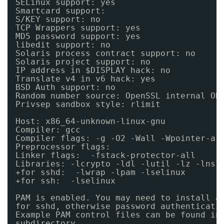
SELinux support: yes
Smartcard support:
S/KEY support: no
TCP Wrappers support: yes
MD5 password support: yes
libedit support: no
Solaris process contract support: no
Solaris project support: no
IP address in $DISPLAY hack: no
Translate v4 in v6 hack: yes
BSD Auth support: no
Random number source: OpenSSL internal ON
Privsep sandbox style: rlimit
Host: x86_64-unknown-linux-gnu
Compiler: gcc
Compiler flags: -g -O2 -Wall -Wpointer-ar
Preprocessor flags:
Linker flags:  -fstack-protector-all
Libraries: -lcrypto -ldl -lutil -lz -lnsl
+for sshd:  -lwrap -lpam -lselinux
+for ssh:  -lselinux
PAM is enabled. You may need to install a
for sshd, otherwise password authenticati
Example PAM control files can be found in
subdirectory