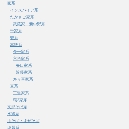
家系
インスパイア系
たかさご家系
武蔵家・新中野系
千家系
壱系
本牧系
介一家系
六角家系
矢口家系
近藤家系
寿々喜家系
直系
王道家系
環2家系
支那そば系
水鶏系
油そば・まぜそば
淡麗系