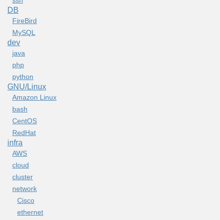
DB
FireBird
MySQL
dev
java
php
python
GNU/Linux
Amazon Linux
bash
CentOS
RedHat
infra
AWS
cloud
cluster
network
Cisco
ethernet