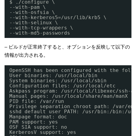
$ ./configure \
--with-pam \
--with-osfsia \
--with-kerberos5=/usr/lib/krb5 \
--with-selinux \
--with-tcp-wrappers \
--with-md5-passwords
– ビルドが正常終了すると、オプションを反映して以下の
情報が出力される。
OpenSSH has been configured with the foll
User binaries: /usr/local/bin
System binaries: /usr/local/sbin
Configuration files: /usr/local/etc
Askpass program: /usr/local/libexec/ssh-a
Manual pages: /usr/local/share/man/manX
PID file: /var/run
Privilege separation chroot path: /var/em
sshd default user PATH: /usr/bin:/bin:/us
Manpage format: doc
PAM support: yes
OSF SIA support: no
KerberosV support: yes