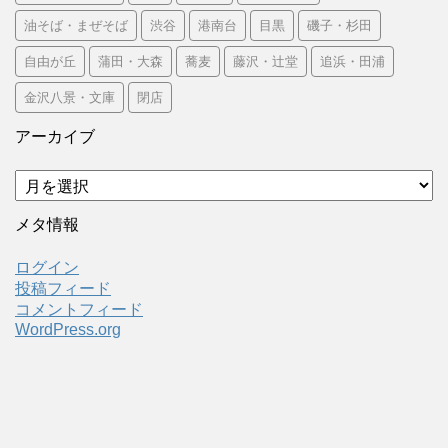
油そば・まぜそば
渋谷
港南台
目黒
磯子・杉田
自由が丘
蒲田・大森
蕎麦
藤沢・辻堂
追浜・田浦
金沢八景・文庫
閉店
アーカイブ
ア
ー
カ
メタ情報
イ
ブ
ログイン
投稿フィード
コメントフィード
WordPress.org