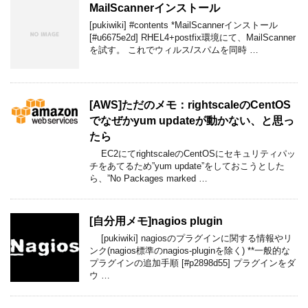
MailScannerインストール
[pukiwiki] #contents *MailScannerインストール
[#u6675e2d] RHEL4+postfix環境にて、MailScanner
を試す。 これでウィルス/スパムを同時 …
[AWS]ただのメモ：rightscaleのCentOS
でなぜかyum updateが動かない、と思っ
たら
EC2にてrightscaleのCentOSにセキュリティパッ
チをあてるため”yum update”をしておこうとした
ら、”No Packages marked …
[自分用メモ]nagios​ plugin
[pukiwiki] nagiosのプラグインに関する情報やリ
ンク(nagios標準のnagios-pluginを除く) **一般的な
プラグインの追加手順 [#p2898d55] プラグインをダ
ウ …