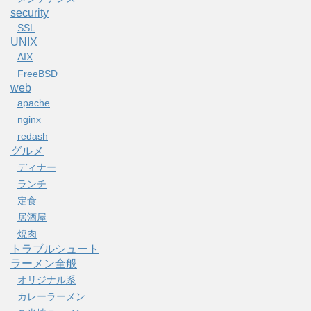
security
SSL
UNIX
AIX
FreeBSD
web
apache
nginx
redash
グルメ
ディナー
ランチ
定食
居酒屋
焼肉
トラブルシュート
ラーメン全般
オリジナル系
カレーラーメン