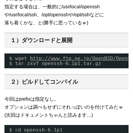
指定する場合は、一般的に/usr/local/openssh
や/usr/local/ssh、/opt/opensshや/opt/sshなどに
落ち着くかな、と(勝手に思っているｗ)
１）ダウンロードと展開
$ wget 
http://www.ftp.ne.jp/OpenBSD/OpenS
$ tar zxvf openssh-6.1p1.tar.gz
２）ビルドしてコンパイル
今回はprefixは指定なし。
オプションは調べもせずにそれっぽいのを付けてみたｗ
(次回はドキュメントちゃんと読みます…)
$ cd openssh-6.1p1