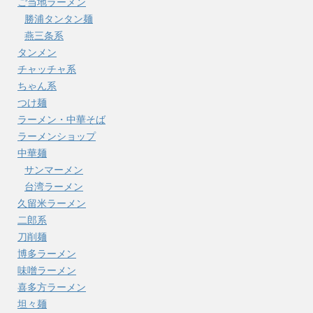
ご当地ラーメン
勝浦タンタン麺
燕三条系
タンメン
チャッチャ系
ちゃん系
つけ麺
ラーメン・中華そば
ラーメンショップ
中華麺
サンマーメン
台湾ラーメン
久留米ラーメン
二郎系
刀削麺
博多ラーメン
味噌ラーメン
喜多方ラーメン
坦々麺