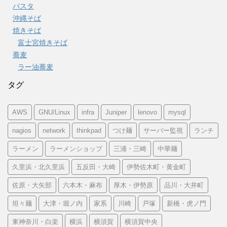
パスタ
沖縄そば
焼きそば
富士宮焼きそば
蕎麦
ラー油蕎麦
タグ
AWS
GNU/Linux
infra
Juniper
lenovo
mysql
nagios
network
thinkpad
つけ麺
サーバー監視
ランチ
ラーメン
ラーメンショップ
三浦・三崎
中華麺
久里浜・北久里浜
五反田・大崎
伊勢佐木町・黄金町
佐原・大矢部
六本木・麻布
厚木・伊勢原
品川・大井町
坦々麺
大津・堀ノ内
家系
川崎
戸塚
新橋・虎ノ門
東神奈川・白楽
横浜
横須賀
横須賀中央