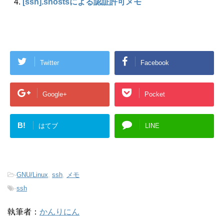
[ssh].shostsによる認証許可メモ
Twitter
Facebook
Google+
Pocket
B!
はてブ
LINE
-
GNU/Linux
,
ssh
,
メモ
-
ssh
執筆者：
かんりにん