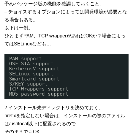
予めパッケージ版の機能を確認しておくこと。
– チョイスするオプションによっては開発環境が必要とな
る場合もある。
以下は一例。
ひとまずPAM、TCP wrapperがあればOKか？場合によっ
てはSELinuxなども…
PAM support
OSF SIA support
KerberosV support
SELinux support
Smartcard support
S/KEY support
TCP Wrappers support
MD5 password support
2.インストール先ディレクトリを決めておく。
prefixを指定しない場合は、インストールの際のファイル
は/usr/local以下に配置されるので
そのままでもOK。