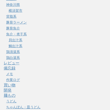
神奈川県
横須賀市
背脂系
豚骨ラーメン
豚骨魚介
魚介・煮干系
貝出汁系
鯛出汁系
鶏清湯系
鶏白湯系
レビュー
備忘録
メモ
作業ログ
買い物
開発
麺もの
うどん
ちゃんぽん・皿うどん