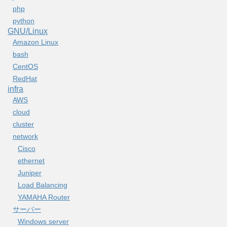
php
python
GNU/Linux
Amazon Linux
bash
CentOS
RedHat
infra
AWS
cloud
cluster
network
Cisco
ethernet
Juniper
Load Balancing
YAMAHA Router
サーバー
Windows server