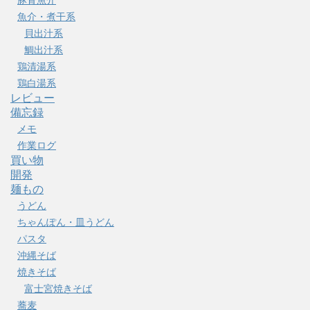
豚骨魚介
魚介・煮干系
貝出汁系
鯛出汁系
鶏清湯系
鶏白湯系
レビュー
備忘録
メモ
作業ログ
買い物
開発
麺もの
うどん
ちゃんぽん・皿うどん
パスタ
沖縄そば
焼きそば
富士宮焼きそば
蕎麦