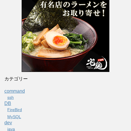
カテゴリー
command
ssh
DB
FireBird
MySQL
dev
java