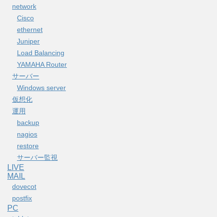
network
Cisco
ethernet
Juniper
Load Balancing
YAMAHA Router
サーバー
Windows server
仮想化
運用
backup
nagios
restore
サーバー監視
LIVE
MAIL
dovecot
postfix
PC