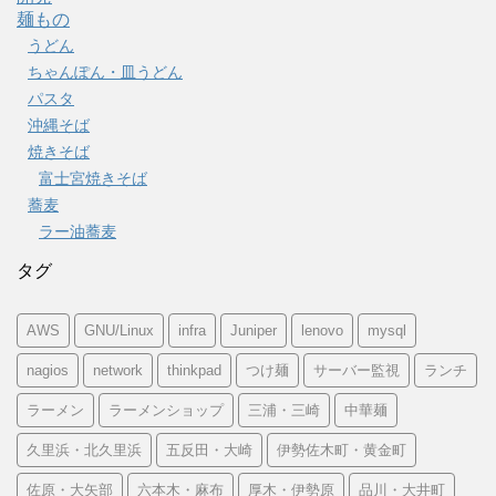
麺もの
うどん
ちゃんぽん・皿うどん
パスタ
沖縄そば
焼きそば
富士宮焼きそば
蕎麦
ラー油蕎麦
タグ
AWS
GNU/Linux
infra
Juniper
lenovo
mysql
nagios
network
thinkpad
つけ麺
サーバー監視
ランチ
ラーメン
ラーメンショップ
三浦・三崎
中華麺
久里浜・北久里浜
五反田・大崎
伊勢佐木町・黄金町
佐原・大矢部
六本木・麻布
厚木・伊勢原
品川・大井町