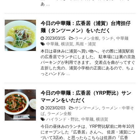
あ …
今日の中華麺：広香居（浦賀）台湾担仔
麺（タンツーメン）をいただく
2023/03/15
-
ラーメン全般
,
ランチ
,
中華麺
中華麺
,
横須賀
,
馬堀・浦賀
本日は昼休みに浦賀へ買い物へ。その際に浦賀駅前
の広香居でランチにしました。 駐車場には裏の京急
パーキングが利用できます。 交差点を曲がってすぐ
左折した先の、浦賀小学校の正面にあるので、ちょ
っとハンドル …
今日の中華麺：広香居（YRP野比）サン
マーメンをいただく
2023/02/03
-
サンマーメン
,
ラーメン・中華そ
ば
,
ラーメン全般
ハイランド・野比
,
中華麺
,
横須賀
今日の昼休みのランチは、YRP野比駅前に昨年10月
にオープンした『広香居』さんへ。 佐原・浦賀につ
づいて3店め、と思ったらこちらは佐原の『広香