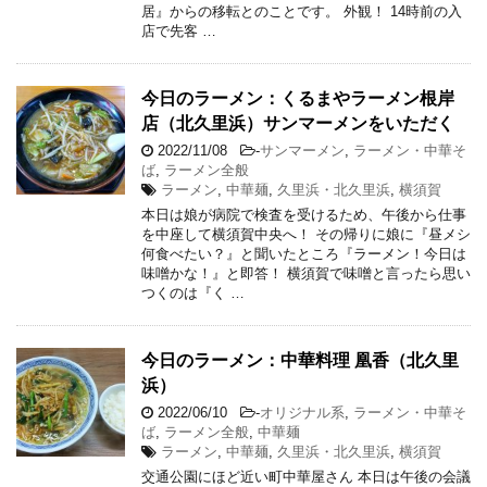
居』からの移転とのことです。 外観！ 14時前の入
店で先客 …
今日のラーメン：くるまやラーメン根岸
店（北久里浜）サンマーメンをいただく
2022/11/08
-
サンマーメン
,
ラーメン・中華そ
ば
,
ラーメン全般
ラーメン
,
中華麺
,
久里浜・北久里浜
,
横須賀
本日は娘が病院で検査を受けるため、午後から仕事
を中座して横須賀中央へ！ その帰りに娘に『昼メシ
何食べたい？』と聞いたところ『ラーメン！今日は
味噌かな！』と即答！ 横須賀で味噌と言ったら思い
つくのは『く …
今日のラーメン：中華料理 凰香（北久里
浜）
2022/06/10
-
オリジナル系
,
ラーメン・中華そ
ば
,
ラーメン全般
,
中華麺
ラーメン
,
中華麺
,
久里浜・北久里浜
,
横須賀
交通公園にほど近い町中華屋さん 本日は午後の会議