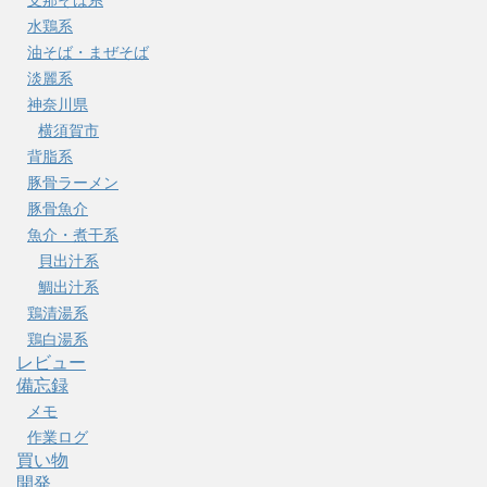
水鶏系
油そば・まぜそば
淡麗系
神奈川県
横須賀市
背脂系
豚骨ラーメン
豚骨魚介
魚介・煮干系
貝出汁系
鯛出汁系
鶏清湯系
鶏白湯系
レビュー
備忘録
メモ
作業ログ
買い物
開発