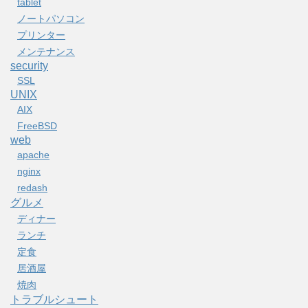
tablet
ノートパソコン
プリンター
メンテナンス
security
SSL
UNIX
AIX
FreeBSD
web
apache
nginx
redash
グルメ
ディナー
ランチ
定食
居酒屋
焼肉
トラブルシュート