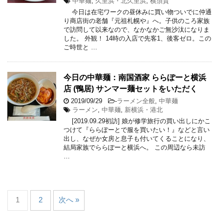
中華麺
,
久里浜・北久里浜
,
横須賀
今日は在宅ワークの昼休みに買い物ついでに仲通
り商店街の老舗『元祖札幌や』へ。子供のころ家族
で訪問して以来なので、なかなかご無沙汰になりま
した。 外観！ 14時の入店で先客1、後客ゼロ。この
ご時世と …
今日の中華麺：南国酒家 ららぽーと横浜
店 (鴨居) サンマー麺セットをいただく
2019/09/29
-
ラーメン全般
,
中華麺
ラーメン
,
中華麺
,
新横浜・港北
[2019.09.29初訪] 娘が修学旅行の買い出しにかこ
つけて『ららぽーとで服を買いたい！』などと言い
出し、なぜか女房と息子も付いてくることになり、
結局家族でららぽーと横浜へ。 この周辺なら未訪
…
1
2
次へ »