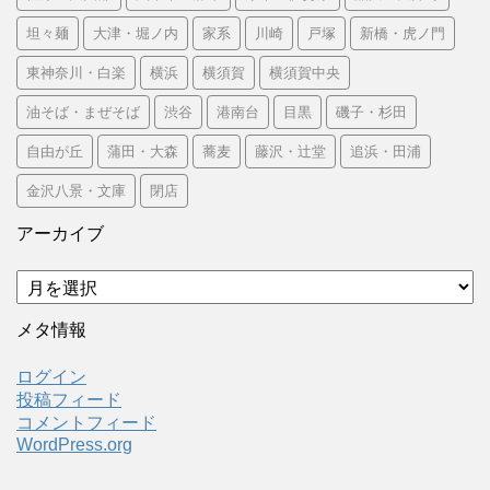
坦々麺
大津・堀ノ内
家系
川崎
戸塚
新橋・虎ノ門
東神奈川・白楽
横浜
横須賀
横須賀中央
油そば・まぜそば
渋谷
港南台
目黒
磯子・杉田
自由が丘
蒲田・大森
蕎麦
藤沢・辻堂
追浜・田浦
金沢八景・文庫
閉店
アーカイブ
ア
ー
カ
メタ情報
イ
ブ
ログイン
投稿フィード
コメントフィード
WordPress.org