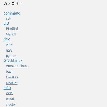
カテゴリー
command
ssh
DB
FireBird
MySQL
dev
java
php
python
GNU/Linux
Amazon Linux
bash
CentOS
RedHat
infra
AWS
cloud
cluster