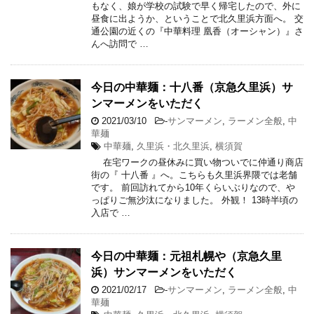
もなく、娘が学校の試験で早く帰宅したので、外に
昼食に出ようか、ということで北久里浜方面へ。 交
通公園の近くの『中華料理 凰香（オーシャン）』さ
んへ訪問で …
今日の中華麺：十八番（京急久里浜）サ
ンマーメンをいただく
2021/03/10
-
サンマーメン
,
ラーメン全般
,
中
華麺
中華麺
,
久里浜・北久里浜
,
横須賀
在宅ワークの昼休みに買い物ついでに仲通り商店
街の『 十八番 』へ。こちらも久里浜界隈では老舗
です。 前回訪れてから10年くらいぶりなので、や
っぱりご無沙汰になりました。 外観！ 13時半頃の
入店で …
今日の中華麺：元祖札幌や（京急久里
浜）サンマーメンをいただく
2021/02/17
-
サンマーメン
,
ラーメン全般
,
中
華麺