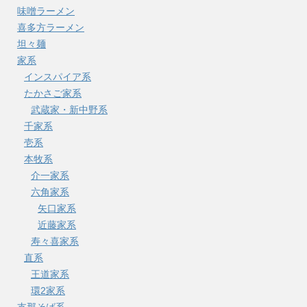
味噌ラーメン
喜多方ラーメン
坦々麺
家系
インスパイア系
たかさご家系
武蔵家・新中野系
千家系
壱系
本牧系
介一家系
六角家系
矢口家系
近藤家系
寿々喜家系
直系
王道家系
環2家系
支那そば系