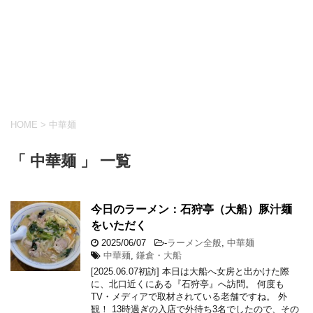
HOME
>
中華麺
「 中華麺 」 一覧
今日のラーメン：石狩亭（大船）豚汁麺
をいただく
2025/06/07
-
ラーメン全般
,
中華麺
中華麺
,
鎌倉・大船
[2025.06.07初訪] 本日は大船へ女房と出かけた際
に、北口近くにある『石狩亭』へ訪問。 何度も
TV・メディアで取材されている老舗ですね。 外
観！ 13時過ぎの入店で外待ち3名でしたので、その