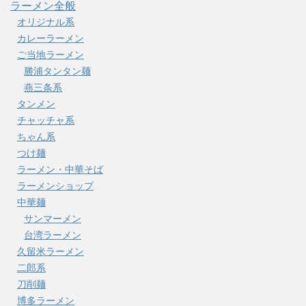
ラーメン全般
オリジナル系
カレーラーメン
ご当地ラーメン
勝浦タンタン麺
燕三条系
タンメン
チャッチャ系
ちゃん系
つけ麺
ラーメン・中華そば
ラーメンショップ
中華麺
サンマーメン
台湾ラーメン
久留米ラーメン
二郎系
刀削麺
博多ラーメン