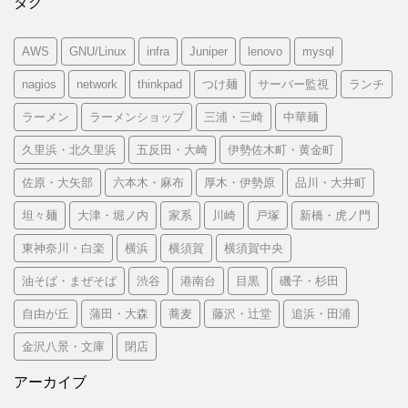
タグ
AWS
GNU/Linux
infra
Juniper
lenovo
mysql
nagios
network
thinkpad
つけ麺
サーバー監視
ランチ
ラーメン
ラーメンショップ
三浦・三崎
中華麺
久里浜・北久里浜
五反田・大崎
伊勢佐木町・黄金町
佐原・大矢部
六本木・麻布
厚木・伊勢原
品川・大井町
坦々麺
大津・堀ノ内
家系
川崎
戸塚
新橋・虎ノ門
東神奈川・白楽
横浜
横須賀
横須賀中央
油そば・まぜそば
渋谷
港南台
目黒
磯子・杉田
自由が丘
蒲田・大森
蕎麦
藤沢・辻堂
追浜・田浦
金沢八景・文庫
閉店
アーカイブ