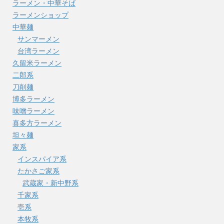
ラーメン・中華そば
ラーメンショップ
中華麺
サンマーメン
台湾ラーメン
久留米ラーメン
二郎系
刀削麺
博多ラーメン
味噌ラーメン
喜多方ラーメン
坦々麺
家系
インスパイア系
たかさご家系
武蔵家・新中野系
千家系
壱系
本牧系