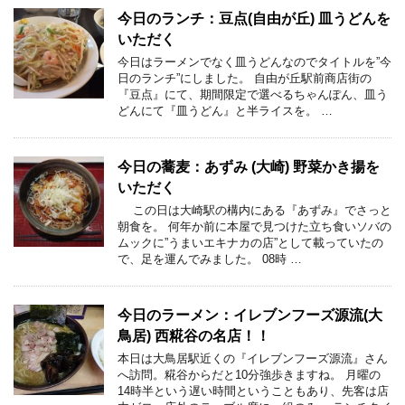
今日のランチ：豆点(自由が丘) 皿うどんを
いただく
今日はラーメンでなく皿うどんなのでタイトルを”今
日のランチ”にしました。 自由が丘駅前商店街の
『豆点』にて、期間限定で選べるちゃんぽん、皿う
どんにて『皿うどん』と半ライスを。 …
今日の蕎麦：あずみ (大崎) 野菜かき揚を
いただく
この日は大崎駅の構内にある『あずみ』でさっと
朝食を。 何年か前に本屋で見つけた立ち食いソバの
ムックに”うまいエキナカの店”として載っていたの
で、足を運んでみました。 08時 …
今日のラーメン：イレブンフーズ源流(大
鳥居) 西糀谷の名店！！
本日は大鳥居駅近くの『イレブンフーズ源流』さん
へ訪問。糀谷からだと10分強歩きますね。 月曜の
14時半という遅い時間ということもあり、先客は店