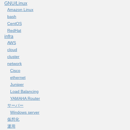
GNU/Linux
Amazon Linux
bash
CentOS
RedHat
infra
AWS
cloud
cluster
network
Cisco
ethernet
Juniper
Load Balancing
YAMAHA Router
サーバー
Windows server
仮想化
運用