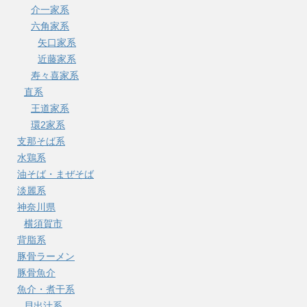
介一家系
六角家系
矢口家系
近藤家系
寿々喜家系
直系
王道家系
環2家系
支那そば系
水鶏系
油そば・まぜそば
淡麗系
神奈川県
横須賀市
背脂系
豚骨ラーメン
豚骨魚介
魚介・煮干系
貝出汁系