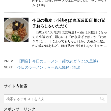
内ゼロ、店外のテーブル席に一組のみ。 ランチタイ
ムは11時 …
今日の蕎麦：小諸そば 東五反田店 揚げ茄
子おろしをいただく
[2019.07.05再訪] ほぼ毎週1～2回はお世話になっ
てる小諸そば、頼むのは『かき揚げそば』か『たぬ
きそば』、日によってもりかかけか、大盛か二枚か
かの違いはあれど、ほぼ代わり映えしない注文ｗ …
PREV
【閉店】今日のラーメン：麺や志どう(北久里浜)
NEXT
今日のラーメン：らーめん飛粋 (蒲田)
サイト内検索
スポンサーリンク