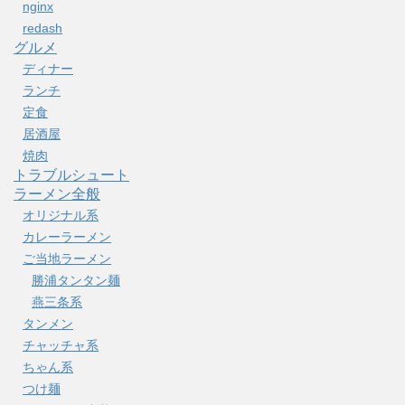
nginx
redash
グルメ
ディナー
ランチ
定食
居酒屋
焼肉
トラブルシュート
ラーメン全般
オリジナル系
カレーラーメン
ご当地ラーメン
勝浦タンタン麺
燕三条系
タンメン
チャッチャ系
ちゃん系
つけ麺