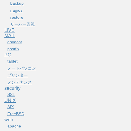
backup
nagios
restore
サーバー監視
LIVE
MAIL
dovecot
postfix
PC
tablet
ノートパソコン
プリンター
メンテナンス
security
SSL
UNIX
AIX
FreeBSD
web
apache