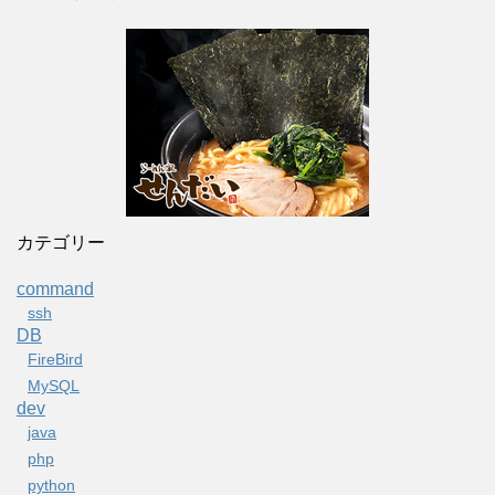
カテゴリー
command
ssh
DB
FireBird
MySQL
dev
java
php
python