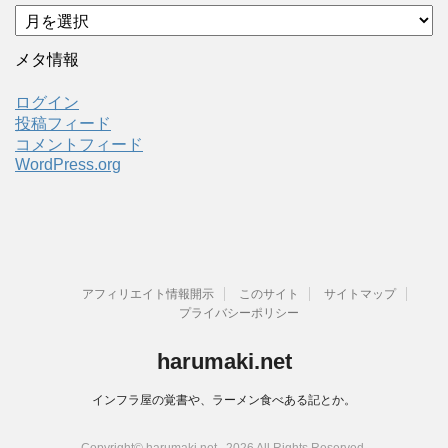
ア
ー
カ
メタ情報
イ
ブ
ログイン
投稿フィード
コメントフィード
WordPress.org
アフィリエイト情報開示
このサイト
サイトマップ
プライバシーポリシー
harumaki.net
インフラ屋の覚書や、ラーメン食べある記とか。