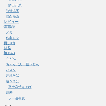
鯛出汁系
鶏清湯系
鶏白湯系
レビュー
備忘録
メモ
作業ログ
買い物
開発
麺もの
うどん
ちゃんぽん・皿うどん
パスタ
沖縄そば
焼きそば
富士宮焼きそば
蕎麦
ラー油蕎麦