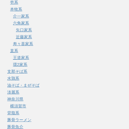
壱系
本牧系
介一家系
六角家系
矢口家系
近藤家系
寿々喜家系
直系
王道家系
環2家系
支那そば系
水鶏系
油そば・まぜそば
淡麗系
神奈川県
横須賀市
背脂系
豚骨ラーメン
豚骨魚介