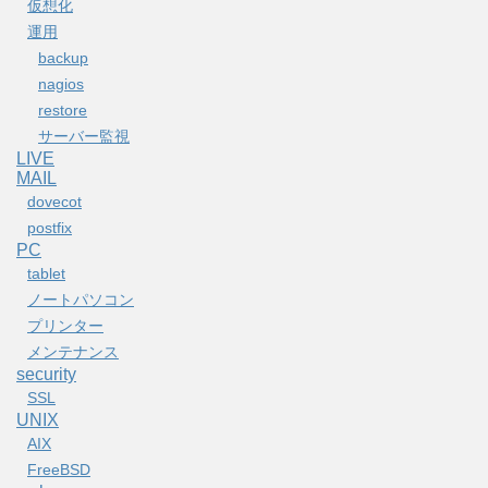
仮想化
運用
backup
nagios
restore
サーバー監視
LIVE
MAIL
dovecot
postfix
PC
tablet
ノートパソコン
プリンター
メンテナンス
security
SSL
UNIX
AIX
FreeBSD