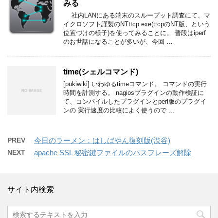
みる
社内LANにある端末のスループット調査にて、マ
イクロソフト謹製のNTttcp.exe(ttcpのNT版、という
位置づけの様子)を使ってみることに。 普段はiperf
のお世話になることが多いが、今回 …
time(シェルコマンド)
[pukiwiki] いわゆるtimeコマンド。 コマンドの実行
時間を計測する。 nagiosプラグインの動作検証に
て、コンパイルしたプラグインとperl版のプラグイ
ンの 実行速度の比較によく使うので …
PREV
今日のラーメン：はしばやん復刻版(渋谷)
NEXT
apache SSL 秘密鍵ファイルのパスフレーズ解除
サイト内検索