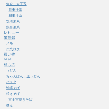
魚介・煮干系
貝出汁系
鯛出汁系
鶏清湯系
鶏白湯系
レビュー
備忘録
メモ
作業ログ
買い物
開発
麺もの
うどん
ちゃんぽん・皿うどん
パスタ
沖縄そば
焼きそば
富士宮焼きそば
蕎麦