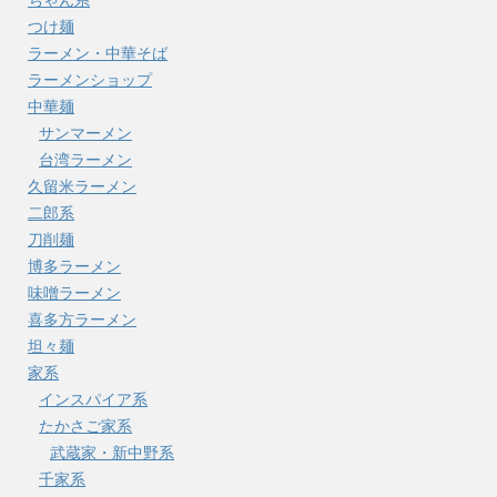
つけ麺
ラーメン・中華そば
ラーメンショップ
中華麺
サンマーメン
台湾ラーメン
久留米ラーメン
二郎系
刀削麺
博多ラーメン
味噌ラーメン
喜多方ラーメン
坦々麺
家系
インスパイア系
たかさご家系
武蔵家・新中野系
千家系