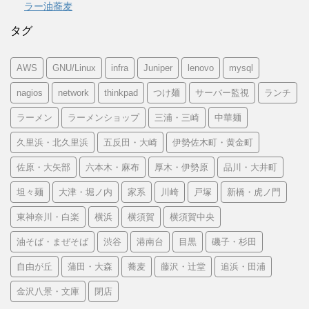
ラー油蕎麦
タグ
AWS
GNU/Linux
infra
Juniper
lenovo
mysql
nagios
network
thinkpad
つけ麺
サーバー監視
ランチ
ラーメン
ラーメンショップ
三浦・三崎
中華麺
久里浜・北久里浜
五反田・大崎
伊勢佐木町・黄金町
佐原・大矢部
六本木・麻布
厚木・伊勢原
品川・大井町
坦々麺
大津・堀ノ内
家系
川崎
戸塚
新橋・虎ノ門
東神奈川・白楽
横浜
横須賀
横須賀中央
油そば・まぜそば
渋谷
港南台
目黒
磯子・杉田
自由が丘
蒲田・大森
蕎麦
藤沢・辻堂
追浜・田浦
金沢八景・文庫
閉店