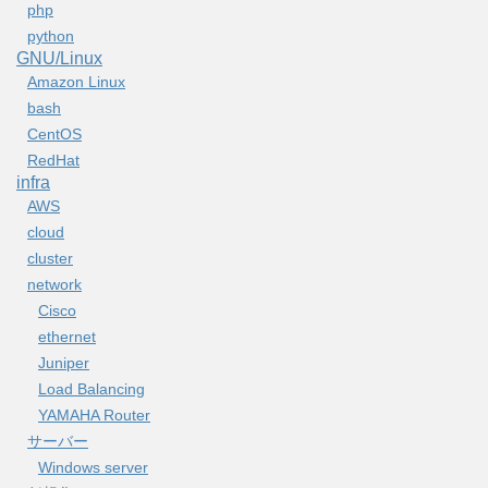
php
python
GNU/Linux
Amazon Linux
bash
CentOS
RedHat
infra
AWS
cloud
cluster
network
Cisco
ethernet
Juniper
Load Balancing
YAMAHA Router
サーバー
Windows server