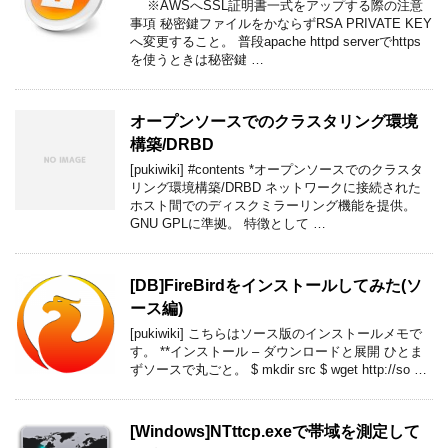
※AWSへSSL証明書一式をアップする際の注意
事項 秘密鍵ファイルをかならずRSA PRIVATE KEY
へ変更すること。 普段apache httpd serverでhttps
を使うときは秘密鍵 …
オープンソースでのクラスタリング環境
構築/DRBD
[pukiwiki] #contents *オープンソースでのクラスタ
リング環境構築/DRBD ネットワークに接続された
ホスト間でのディスクミラーリング機能を提供。
GNU GPLに準拠。 特徴として …
[DB]FireBirdをインストールしてみた(ソ
ース編)
[pukiwiki] こちらはソース版のインストールメモで
す。 **インストール – ダウンロードと展開 ひとま
ずソースで丸ごと。 $ mkdir src $ wget http://so …
[Windows]NTttcp.exeで帯域を測定して