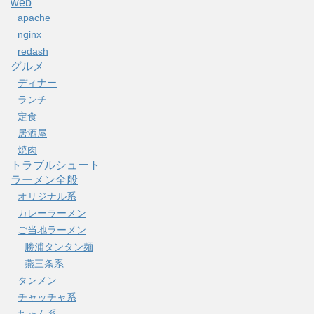
web
apache
nginx
redash
グルメ
ディナー
ランチ
定食
居酒屋
焼肉
トラブルシュート
ラーメン全般
オリジナル系
カレーラーメン
ご当地ラーメン
勝浦タンタン麺
燕三条系
タンメン
チャッチャ系
ちゃん系