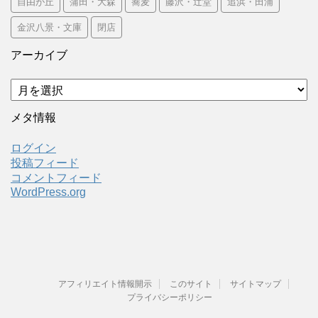
自由が丘
蒲田・大森
蕎麦
藤沢・辻堂
追浜・田浦
金沢八景・文庫
閉店
アーカイブ
ア
ー
カ
メタ情報
イ
ブ
ログイン
投稿フィード
コメントフィード
WordPress.org
アフィリエイト情報開示
このサイト
サイトマップ
プライバシーポリシー