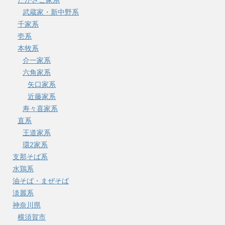
武蔵家・新中野系
千家系
壱系
本牧系
介一家系
六角家系
矢口家系
近藤家系
寿々喜家系
直系
王道家系
環2家系
支那そば系
水鶏系
油そば・まぜそば
淡麗系
神奈川県
横須賀市