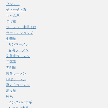
タンメン
チャッチャ系
ちゃん系
つけ麺
ラーメン・中華そば
ラーメンショップ
中華麺
サンマーメン
台湾ラーメン
久留米ラーメン
二郎系
刀削麺
博多ラーメン
味噌ラーメン
喜多方ラーメン
坦々麺
家系
インスパイア系
たかさご家系