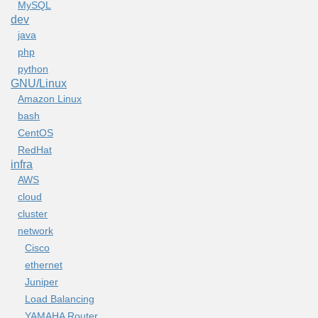
MySQL
dev
java
php
python
GNU/Linux
Amazon Linux
bash
CentOS
RedHat
infra
AWS
cloud
cluster
network
Cisco
ethernet
Juniper
Load Balancing
YAMAHA Router