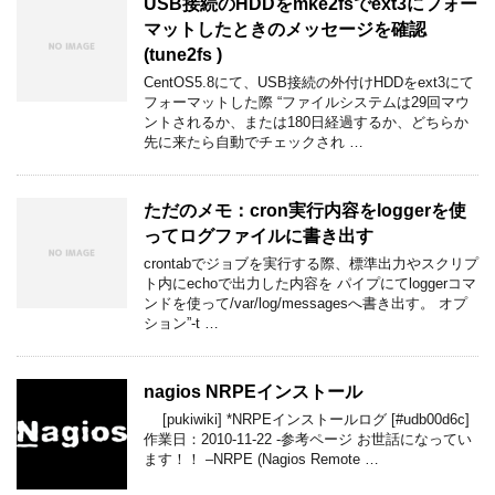
USB接続のHDDをmke2fsでext3にフォー
マットしたときのメッセージを確認
(tune2fs )
CentOS5.8にて、USB接続の外付けHDDをext3にて
フォーマットした際 “ファイルシステムは29回マウ
ントされるか、または180日経過するか、どちらか
先に来たら自動でチェックされ …
ただのメモ：cron実行内容をloggerを使
ってログファイルに書き出す
crontabでジョブを実行する際、標準出力やスクリプ
ト内にechoで出力した内容を パイプにてloggerコマ
ンドを使って/var/log/messagesへ書き出す。 オプ
ション”-t …
nagios NRPEインストール
[pukiwiki] *NRPEインストールログ [#udb00d6c]
作業日：2010-11-22 -参考ページ お世話になってい
ます！！ –NRPE (Nagios Remote …