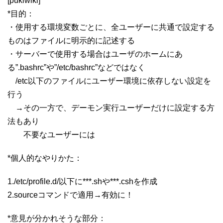
[pukiwiki]
*目的：
・使用する環境変数ごとに、全ユーザーに共通で設定する
ものはファイルに明示的に記述する
・サーバーで使用する場合はユーザのホームにあ
る”.bashrc”や”/etc/bashrc”などではなく
/etc以下のファイルにユーザー環境に依存しない設定を
行う
→その一方で、デーモン実行ユーザーだけに設定する方
法もあり
不要なユーザーには
*個人的なやりかた：
1./etc/profile.d/以下に***.shや***.cshを作成
2.sourceコマンドで適用→有効に！
*意見が分かれそうな部分：