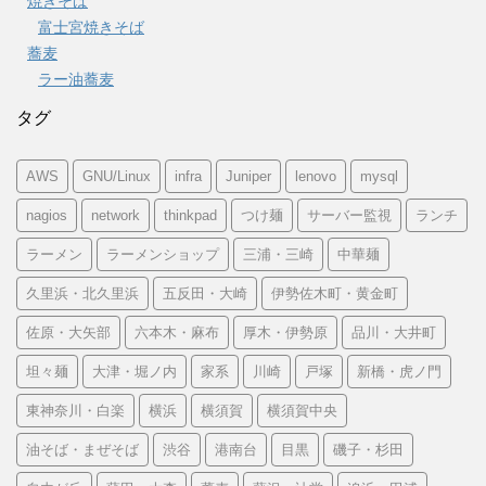
焼きそば
富士宮焼きそば
蕎麦
ラー油蕎麦
タグ
AWS
GNU/Linux
infra
Juniper
lenovo
mysql
nagios
network
thinkpad
つけ麺
サーバー監視
ランチ
ラーメン
ラーメンショップ
三浦・三崎
中華麺
久里浜・北久里浜
五反田・大崎
伊勢佐木町・黄金町
佐原・大矢部
六本木・麻布
厚木・伊勢原
品川・大井町
坦々麺
大津・堀ノ内
家系
川崎
戸塚
新橋・虎ノ門
東神奈川・白楽
横浜
横須賀
横須賀中央
油そば・まぜそば
渋谷
港南台
目黒
磯子・杉田