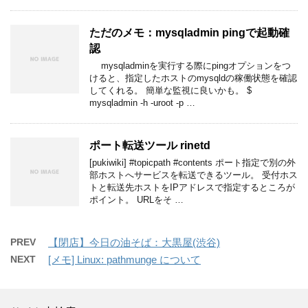
ただのメモ：mysqladmin pingで起動確
認
mysqladminを実行する際にpingオプションをつ
けると、指定したホストのmysqldの稼働状態を確認
してくれる。 簡単な監視に良いかも。 $
mysqladmin -h -uroot -p …
ポート転送ツール rinetd
[pukiwiki] #topicpath #contents ポート指定で別の外
部ホストへサービスを転送できるツール。 受付ホス
トと転送先ホストをIPアドレスで指定するところが
ポイント。 URLをそ …
PREV
【閉店】今日の油そば：大黒屋(渋谷)
NEXT
[メモ] Linux: pathmunge について