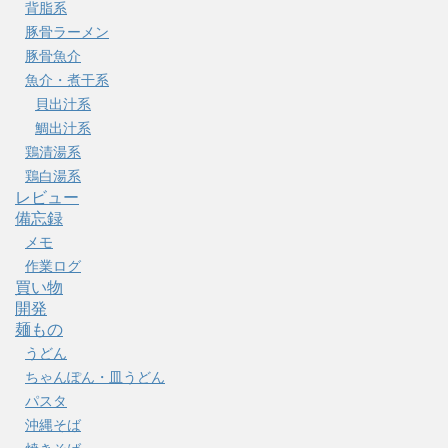
背脂系
豚骨ラーメン
豚骨魚介
魚介・煮干系
貝出汁系
鯛出汁系
鶏清湯系
鶏白湯系
レビュー
備忘録
メモ
作業ログ
買い物
開発
麺もの
うどん
ちゃんぽん・皿うどん
パスタ
沖縄そば