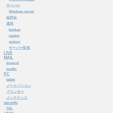
サーバー
Windows server
仮想化
運用
backup
nagios
restore
サーバー監視
LIVE
MAIL
dovecot
postfix
PC
tablet
ノートパソコン
プリンター
メンテナンス
security
SSL