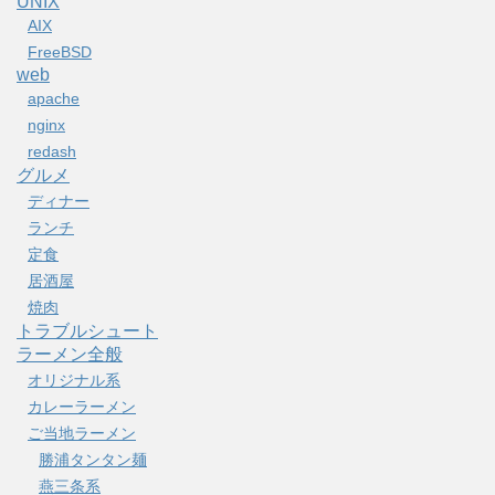
UNIX
AIX
FreeBSD
web
apache
nginx
redash
グルメ
ディナー
ランチ
定食
居酒屋
焼肉
トラブルシュート
ラーメン全般
オリジナル系
カレーラーメン
ご当地ラーメン
勝浦タンタン麺
燕三条系