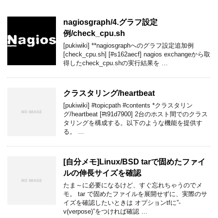
nagiosgraph/4.グラフ設定
例/check_cpu.sh
[pukiwiki] **nagiosgraphへのグラフ設定追加例
[check_cpu.sh] [#s162aecf] nagios exchangeから取
得したcheck_cpu.shの実行結果を …
クラスタリング/heartbeat
[pukiwiki] #topicpath #contents *クラスタリン
グ/heartbeat [#t91d7900] 2台のホスト間でのクラス
タリングを構成する。以下のような機能を提供す
る。 …
[自分メモ]Linux/BSD tarで固めたファイ
ルの伸長サイズを確認
たま～に必要になるけど、すぐ忘れちゃうのでメ
モ。 tar で固めたファイルを展開せずに、実際のサ
イズを確認したいときは オプションtfに”-
v(verpose)”をつければ確認 …