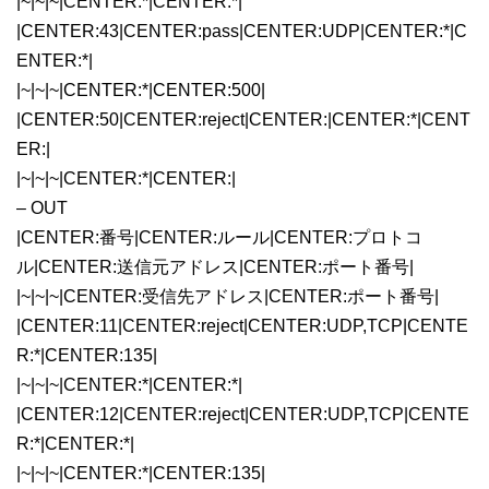
|~|~|~|CENTER:*|CENTER:*|
|CENTER:43|CENTER:pass|CENTER:UDP|CENTER:*|C
ENTER:*|
|~|~|~|CENTER:*|CENTER:500|
|CENTER:50|CENTER:reject|CENTER:|CENTER:*|CENT
ER:|
|~|~|~|CENTER:*|CENTER:|
– OUT
|CENTER:番号|CENTER:ルール|CENTER:プロトコ
ル|CENTER:送信元アドレス|CENTER:ポート番号|
|~|~|~|CENTER:受信先アドレス|CENTER:ポート番号|
|CENTER:11|CENTER:reject|CENTER:UDP,TCP|CENTE
R:*|CENTER:135|
|~|~|~|CENTER:*|CENTER:*|
|CENTER:12|CENTER:reject|CENTER:UDP,TCP|CENTE
R:*|CENTER:*|
|~|~|~|CENTER:*|CENTER:135|