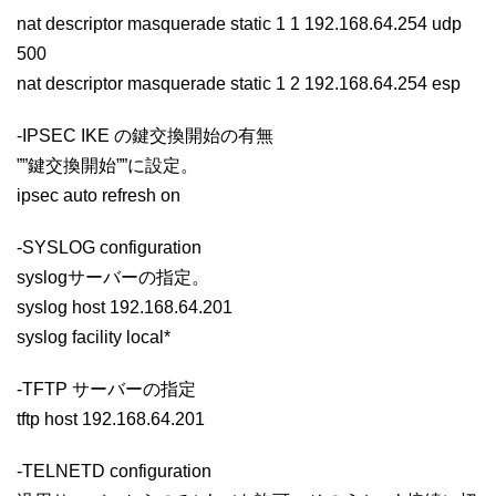
nat descriptor masquerade static 1 1 192.168.64.254 udp
500
nat descriptor masquerade static 1 2 192.168.64.254 esp
-IPSEC IKE の鍵交換開始の有無
””鍵交換開始””に設定。
ipsec auto refresh on
-SYSLOG configuration
syslogサーバーの指定。
syslog host 192.168.64.201
syslog facility local*
-TFTP サーバーの指定
tftp host 192.168.64.201
-TELNETD configuration