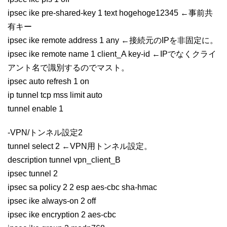
ipsec ike pre-shared-key 1 text hogehoge12345 ←事前共
有キー
ipsec ike remote address 1 any ←接続元のIPを非固定に。
ipsec ike remote name 1 client_A key-id ←IPでなくクライ
アント名で識別するのでマスト。
ipsec auto refresh 1 on
ip tunnel tcp mss limit auto
tunnel enable 1
-VPN/トンネル設定2
tunnel select 2 ←VPN用トンネル設定。
description tunnel vpn_client_B
ipsec tunnel 2
ipsec sa policy 2 2 esp aes-cbc sha-hmac
ipsec ike always-on 2 off
ipsec ike encryption 2 aes-cbc