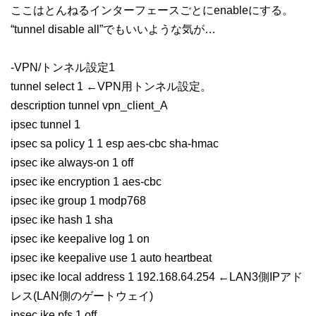
ここはとんねるインターフェースごとにenableにする。
“tunnel disable all”でもいいような気が…
-VPN/トンネル設定1
tunnel select 1 ←VPN用トンネル設定。
description tunnel vpn_client_A
ipsec tunnel 1
ipsec sa policy 1 1 esp aes-cbc sha-hmac
ipsec ike always-on 1 off
ipsec ike encryption 1 aes-cbc
ipsec ike group 1 modp768
ipsec ike hash 1 sha
ipsec ike keepalive log 1 on
ipsec ike keepalive use 1 auto heartbeat
ipsec ike local address 1 192.168.64.254 ←LAN3側IPアド
レス(LAN側のゲートウェイ)
ipsec ike pfs 1 off