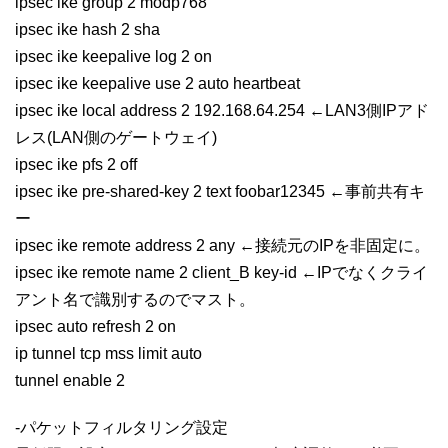
ipsec ike group 2 modp768
ipsec ike hash 2 sha
ipsec ike keepalive log 2 on
ipsec ike keepalive use 2 auto heartbeat
ipsec ike local address 2 192.168.64.254 ←LAN3側IPアド
レス(LAN側のゲートウェイ)
ipsec ike pfs 2 off
ipsec ike pre-shared-key 2 text foobar12345 ←事前共有キ
ー
ipsec ike remote address 2 any ←接続元のIPを非固定に。
ipsec ike remote name 2 client_B key-id ←IPでなくクライ
アント名で識別するのでマスト。
ipsec auto refresh 2 on
ip tunnel tcp mss limit auto
tunnel enable 2
-パケットフィルタリング設定