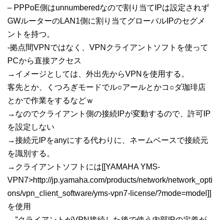
– PPPoE側はunnumberedなので割り当てIPは設定されず
GWルーターのLAN1側に割り当てグローバルIPのセグメ
ントを持つ。
-拠点間VPNではなく、VPNクライアントソフトを使って
PCから直接アクセス
→イメージとしては、外出先からVPNを使用する。
客先とか、くつろぎモードでル○アールとかコ○ダ珈琲店
とかで作業をするなどｗ
→なのでクライアント側の接続IPが変動するので、許可IP
を設定しない
→接続元IPをanyにする代わりに、ネームベースで接続元
を識別する。
→クライアントソフトには[[YAMAHA YMS-
VPN7>http://jp.yamaha.com/products/network/network_opti
ons/vpn_client_software/yms-vpn7-license/?mode=model]]
を使用
→”クライアントがVPN接続した後で使う内部IPの定義が