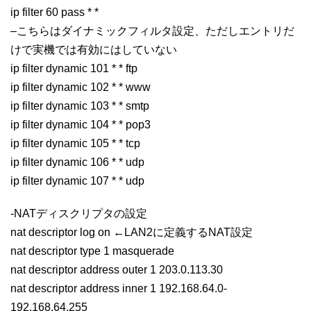
ip filter 60 pass * *
–こちらはダイナミックフィルタ設定、ただしエントリだ
けで実機では有効にはしていない
ip filter dynamic 101 * * ftp
ip filter dynamic 102 * * www
ip filter dynamic 103 * * smtp
ip filter dynamic 104 * * pop3
ip filter dynamic 105 * * tcp
ip filter dynamic 106 * * udp
ip filter dynamic 107 * * udp
-NATディスクリプタの設定
nat descriptor log on ←LAN2に定義するNAT設定
nat descriptor type 1 masquerade
nat descriptor address outer 1 203.0.113.30
nat descriptor address inner 1 192.168.64.0-
192.168.64.255