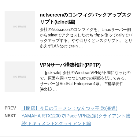
netscreenのコンフィグバックアップスク
リプト(telnet編)
会社のNetscreenのコンフィグを、Linuxサーバー側
からtelnetでアクセスしたのち tftpを使ってdailyでバ
ックアップする、やや回りくどいスクリプト。 とり
あえずLANなのでteln …
VPNサーバ構築検証(PPTP)
[pukiwiki] 会社のWindowsVPNが不調になったの
で、原因を調べつつLinuxでの構築を試してみる。
サーバーはRedHat Enterprise 4系。 **構築要件
[#ob13 …
PREV
【閉店】今日のラーメン：なんつッ亭 弐(品達)
NEXT
YAMAHA RTX1200でIPsec VPN設定(クライアント接
続)ドキュメント2.クライアント編