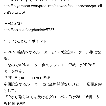
http://jp.yamaha.com/products/network/solution/vpn/vpn_cli
ent/software/
-RFC 5737
http://tools.ietf.org/html/rfc5737
*１）なんとなくポイント
-PPPoE接続をするルーターとVPN設定ルーターが別にな
る。
→なのでVPNルーター側のデフォルトGWにはPPPoEルー
ターを指定。
-PPPoEはunnumbered接続
今回設定するルーターには全然関係ないけど、一応備忘録
として。
-ISPから割り当てを受けるグローバルIPは/28、16個、う
ち14個使用可