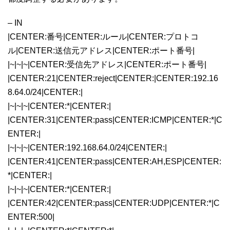
– IN
|CENTER:番号|CENTER:ルール|CENTER:プロトコ
ル|CENTER:送信元アドレス|CENTER:ポート番号|
|~|~|~|CENTER:受信先アドレス|CENTER:ポート番号|
|CENTER:21|CENTER:reject|CENTER:|CENTER:192.16
8.64.0/24|CENTER:|
|~|~|~|CENTER:*|CENTER:|
|CENTER:31|CENTER:pass|CENTER:ICMP|CENTER:*|C
ENTER:|
|~|~|~|CENTER:192.168.64.0/24|CENTER:|
|CENTER:41|CENTER:pass|CENTER:AH,ESP|CENTER:
*|CENTER:|
|~|~|~|CENTER:*|CENTER:|
|CENTER:42|CENTER:pass|CENTER:UDP|CENTER:*|C
ENTER:500|