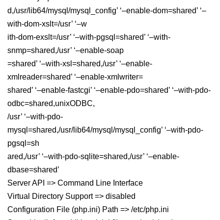
d,/usr/lib64/mysql/mysql_config’ ‘–enable-dom=shared’ ‘–
with-dom-xslt=/usr’ ‘–w
ith-dom-exslt=/usr’ ‘–with-pgsql=shared’ ‘–with-
snmp=shared,/usr’ ‘–enable-soap
=shared’ ‘–with-xsl=shared,/usr’ ‘–enable-
xmlreader=shared’ ‘–enable-xmlwriter=
shared’ ‘–enable-fastcgi’ ‘–enable-pdo=shared’ ‘–with-pdo-
odbc=shared,unixODBC,
/usr’ ‘–with-pdo-
mysql=shared,/usr/lib64/mysql/mysql_config’ ‘–with-pdo-
pgsql=sh
ared,/usr’ ‘–with-pdo-sqlite=shared,/usr’ ‘–enable-
dbase=shared’
Server API => Command Line Interface
Virtual Directory Support => disabled
Configuration File (php.ini) Path => /etc/php.ini