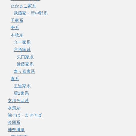
たかさご家系
武蔵家・新中野系
千家系
壱系
本牧系
介一家系
六角家系
矢口家系
近藤家系
寿々喜家系
直系
王道家系
環2家系
支那そば系
水鶏系
油そば・まぜそば
淡麗系
神奈川県