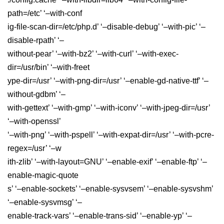
path=/etc’ ‘–with-conf
ig-file-scan-dir=/etc/php.d’ ‘–disable-debug’ ‘–with-pic’ ‘–
disable-rpath’ ‘–
without-pear’ ‘–with-bz2’ ‘–with-curl’ ‘–with-exec-
dir=/usr/bin’ ‘–with-freet
ype-dir=/usr’ ‘–with-png-dir=/usr’ ‘–enable-gd-native-ttf’ ‘–
without-gdbm’ ‘–
with-gettext’ ‘–with-gmp’ ‘–with-iconv’ ‘–with-jpeg-dir=/usr’
‘–with-openssl’
‘–with-png’ ‘–with-pspell’ ‘–with-expat-dir=/usr’ ‘–with-pcre-
regex=/usr’ ‘–w
ith-zlib’ ‘–with-layout=GNU’ ‘–enable-exif’ ‘–enable-ftp’ ‘–
enable-magic-quote
s’ ‘–enable-sockets’ ‘–enable-sysvsem’ ‘–enable-sysvshm’
‘–enable-sysvmsg’ ‘–
enable-track-vars’ ‘–enable-trans-sid’ ‘–enable-yp’ ‘–