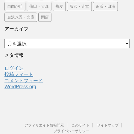
自由が丘
蒲田・大森
蕎麦
藤沢・辻堂
追浜・田浦
金沢八景・文庫
閉店
アーカイブ
ア
ー
カ
メタ情報
イ
ブ
ログイン
投稿フィード
コメントフィード
WordPress.org
アフィリエイト情報開示
このサイト
サイトマップ
プライバシーポリシー