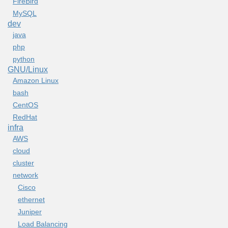
FireBird
MySQL
dev
java
php
python
GNU/Linux
Amazon Linux
bash
CentOS
RedHat
infra
AWS
cloud
cluster
network
Cisco
ethernet
Juniper
Load Balancing