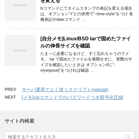
を変える
lsコマンドにてタイムスタンプの表記を変える場合
は、オプション”-l”との併用で”–time-style”をつけ 各
種表記やdateコマンド …
[自分メモ]Linux/BSD tarで固めたファイ
ルの伸長サイズを確認
たま～に必要になるけど、すぐ忘れちゃうのでメ
モ。 tar で固めたファイルを展開せずに、実際のサ
イズを確認したいときは オプションtfに”-
v(verpose)”をつければ確認 …
PREV
サーバ運用でよく使うスクリプト(netstat)
NEXT
[メモ]zipコマンドでのパスワードつき暗号化圧縮
サイト内検索