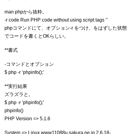
man phpから抜粋。
-r code Run PHP code without using script tags ’
’
phpコマンドにて、オプション-r をつけ、
をはずした状態
でコードを書くとOKらしい。
**書式
-コマンドとオプション
$ php -r ‘phpinfo();’
**実行結果
ズラズラと。
$ php -r ‘phpinfo();’
phpinfo()
PHP Version => 5.1.6
System => Linux www11088u.sakura.ne.jp 2.6.18-