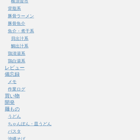
横須賀市
背脂系
豚骨ラーメン
豚骨魚介
魚介・煮干系
貝出汁系
鯛出汁系
鶏清湯系
鶏白湯系
レビュー
備忘録
メモ
作業ログ
買い物
開発
麺もの
うどん
ちゃんぽん・皿うどん
パスタ
沖縄そば