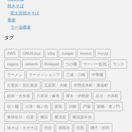
焼きそば
富士宮焼きそば
蕎麦
ラー油蕎麦
タグ
AWS
GNU/Linux
infra
Juniper
lenovo
mysql
nagios
network
thinkpad
つけ麺
サーバー監視
ランチ
ラーメン
ラーメンショップ
三浦・三崎
中華麺
久里浜・北久里浜
五反田・大崎
伊勢佐木町・黄金町
佐原・大矢部
六本木・麻布
厚木・伊勢原
品川・大井町
坦々麺
大津・堀ノ内
家系
川崎
戸塚
新橋・虎ノ門
東神奈川・白楽
横浜
横須賀
横須賀中央
油そば・まぜそば
渋谷
港南台
目黒
磯子・杉田