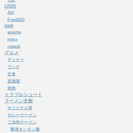
UNIX
AIX
FreeBSD
web
apache
nginx
redash
グルメ
ディナー
ランチ
定食
居酒屋
焼肉
トラブルシュート
ラーメン全般
オリジナル系
カレーラーメン
ご当地ラーメン
勝浦タンタン麺