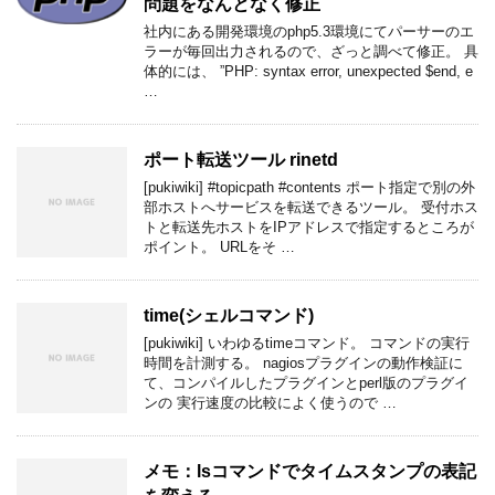
問題をなんとなく修正
社内にある開発環境のphp5.3環境にてパーサーのエ
ラーが毎回出力されるので、ざっと調べて修正。 具
体的には、 ”PHP: syntax error, unexpected $end, e
…
ポート転送ツール rinetd
[pukiwiki] #topicpath #contents ポート指定で別の外
部ホストへサービスを転送できるツール。 受付ホス
トと転送先ホストをIPアドレスで指定するところが
ポイント。 URLをそ …
time(シェルコマンド)
[pukiwiki] いわゆるtimeコマンド。 コマンドの実行
時間を計測する。 nagiosプラグインの動作検証に
て、コンパイルしたプラグインとperl版のプラグイ
ンの 実行速度の比較によく使うので …
メモ：lsコマンドでタイムスタンプの表記