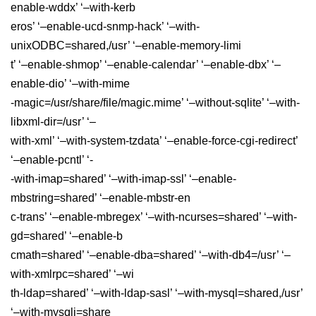
enable-wddx’ ‘–with-kerb
eros’ ‘–enable-ucd-snmp-hack’ ‘–with-
unixODBC=shared,/usr’ ‘–enable-memory-limi
t’ ‘–enable-shmop’ ‘–enable-calendar’ ‘–enable-dbx’ ‘–
enable-dio’ ‘–with-mime
-magic=/usr/share/file/magic.mime’ ‘–without-sqlite’ ‘–with-
libxml-dir=/usr’ ‘–
with-xml’ ‘–with-system-tzdata’ ‘–enable-force-cgi-redirect’
‘–enable-pcntl’ ‘-
-with-imap=shared’ ‘–with-imap-ssl’ ‘–enable-
mbstring=shared’ ‘–enable-mbstr-en
c-trans’ ‘–enable-mbregex’ ‘–with-ncurses=shared’ ‘–with-
gd=shared’ ‘–enable-b
cmath=shared’ ‘–enable-dba=shared’ ‘–with-db4=/usr’ ‘–
with-xmlrpc=shared’ ‘–wi
th-ldap=shared’ ‘–with-ldap-sasl’ ‘–with-mysql=shared,/usr’
‘–with-mysqli=share