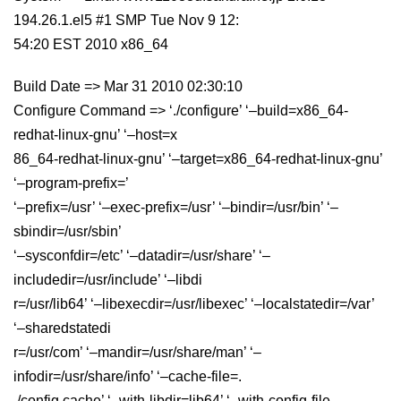
194.26.1.el5 #1 SMP Tue Nov 9 12:
54:20 EST 2010 x86_64
Build Date => Mar 31 2010 02:30:10
Configure Command => ‘./configure’ ‘–build=x86_64-
redhat-linux-gnu’ ‘–host=x
86_64-redhat-linux-gnu’ ‘–target=x86_64-redhat-linux-gnu’
‘–program-prefix=’
‘–prefix=/usr’ ‘–exec-prefix=/usr’ ‘–bindir=/usr/bin’ ‘–
sbindir=/usr/sbin’
‘–sysconfdir=/etc’ ‘–datadir=/usr/share’ ‘–
includedir=/usr/include’ ‘–libdi
r=/usr/lib64’ ‘–libexecdir=/usr/libexec’ ‘–localstatedir=/var’
‘–sharedstatedi
r=/usr/com’ ‘–mandir=/usr/share/man’ ‘–
infodir=/usr/share/info’ ‘–cache-file=.
./config.cache’ ‘–with-libdir=lib64’ ‘–with-config-file-