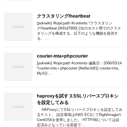
クラスタリング/heartbeat
[pukiwiki] #topicpath #contents *クラスタリン
グ/heartbeat [#t91d7900] 2台のホスト間でのクラス
タリングを構成する。以下のような機能を提供す
る。 …
courier-mta+phpcourier
[pukiwiki] #topicpath #contents 編集日：2006/03/14
*courier-mta＋phpcourier [#w0ec6df1] courier-mta。
MySQ …
haproxyを試す 3.SSLリバースプロキシ
を設定してみる
HAProxyにてSSLリバースプロキシを設定してみ
るテスト。 設定環境はAWS EC2にてRightImageの
CentOS6を使用しました。 HTTP/80については設
定済みとなっている前提で …