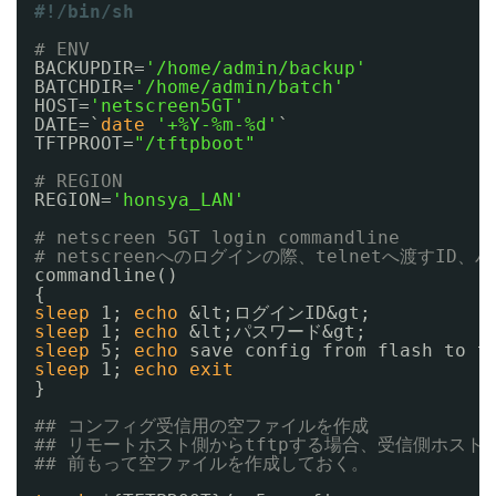
#!/bin/sh
# ENV
BACKUPDIR=
'/home/admin/backup'
BATCHDIR=
'/home/admin/batch'
HOST=
'netscreen5GT'
DATE=`
date
'+%Y-%m-%d'
`
TFTPROOT=
"/tftpboot"
# REGION
REGION=
'honsya_LAN'
# netscreen 5GT login commandline
# netscreenへのログインの際、telnetへ渡すID
commandline()
{
sleep
1; 
echo
&lt;ログインID&gt;
sleep
1; 
echo
&lt;パスワード&gt;
sleep
5; 
echo
save config from flash to t
sleep
1; 
echo
exit
}
## コンフィグ受信用の空ファイルを作成
## リモートホスト側からtftpする場合、受信側ホス
## 前もって空ファイルを作成しておく。