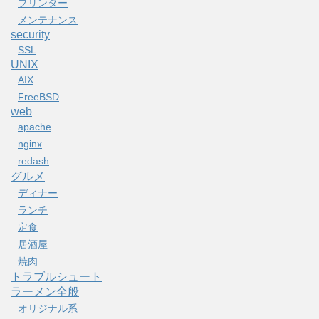
プリンター
メンテナンス
security
SSL
UNIX
AIX
FreeBSD
web
apache
nginx
redash
グルメ
ディナー
ランチ
定食
居酒屋
焼肉
トラブルシュート
ラーメン全般
オリジナル系