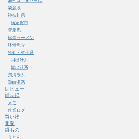
油そば・まぜそば
淡麗系
神奈川県
横須賀市
背脂系
豚骨ラーメン
豚骨魚介
魚介・煮干系
貝出汁系
鯛出汁系
鶏清湯系
鶏白湯系
レビュー
備忘録
メモ
作業ログ
買い物
開発
麺もの
うどん