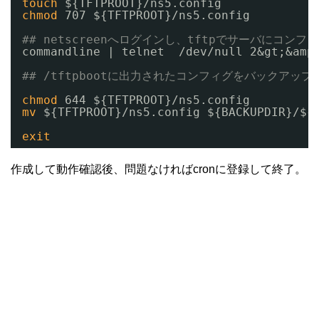
touch
${TFTPROOT}
/ns5
.config
chmod
707 ${TFTPROOT}
/ns5
.config
## netscreenへログインし、tftpでサーバにコンフ
commandline | telnet  
/dev/null
2&gt;&amp
## /tftpbootに出力されたコンフィグをバックアッ
chmod
644 ${TFTPROOT}
/ns5
.config
mv
${TFTPROOT}
/ns5
.config ${BACKUPDIR}/${
exit
作成して動作確認後、問題なければcronに登録して終了。