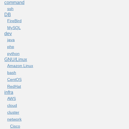
command
ssh
DB
FireBird
MySQL
dev
java
php
python
GNU/Linux
Amazon Linux
bash
CentOS
RedHat
infra
AWS
cloud
cluster
network
Cisco