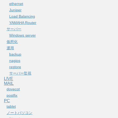
ethernet
Juniper
Load Balancing
YAMAHA Router
サーバー
Windows server
仮想化
運用
backup
nagios
restore
サーバー監視
LIVE
MAIL
dovecot
postfix
PC
tablet
ノートパソコン