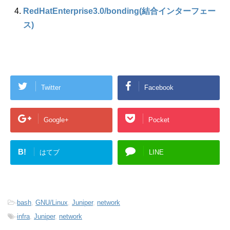
RedHatEnterprise3.0​/bonding(結合インターフェー
ス)
Twitter
Facebook
Google+
Pocket
B!
はてブ
LINE
-
bash
,
GNU/Linux
,
Juniper
,
network
-
infra
,
Juniper
,
network