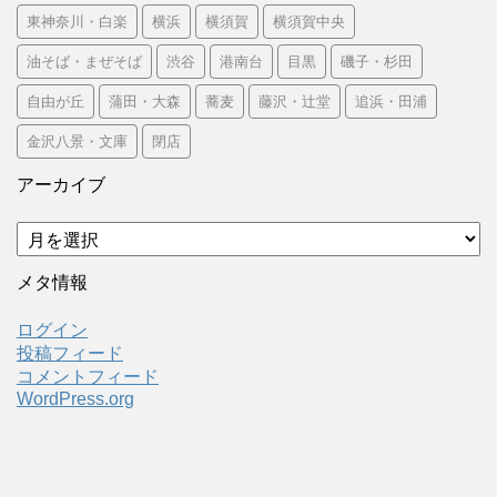
東神奈川・白楽
横浜
横須賀
横須賀中央
油そば・まぜそば
渋谷
港南台
目黒
磯子・杉田
自由が丘
蒲田・大森
蕎麦
藤沢・辻堂
追浜・田浦
金沢八景・文庫
閉店
アーカイブ
ア
ー
カ
メタ情報
イ
ブ
ログイン
投稿フィード
コメントフィード
WordPress.org