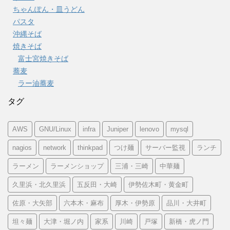
ちゃんぽん・皿うどん
パスタ
沖縄そば
焼きそば
富士宮焼きそば
蕎麦
ラー油蕎麦
タグ
AWS
GNU/Linux
infra
Juniper
lenovo
mysql
nagios
network
thinkpad
つけ麺
サーバー監視
ランチ
ラーメン
ラーメンショップ
三浦・三崎
中華麺
久里浜・北久里浜
五反田・大崎
伊勢佐木町・黄金町
佐原・大矢部
六本木・麻布
厚木・伊勢原
品川・大井町
坦々麺
大津・堀ノ内
家系
川崎
戸塚
新橋・虎ノ門