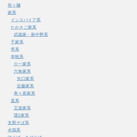
坦々麺
家系
インスパイア系
たかさご家系
武蔵家・新中野系
千家系
壱系
本牧系
介一家系
六角家系
矢口家系
近藤家系
寿々喜家系
直系
王道家系
環2家系
支那そば系
水鶏系