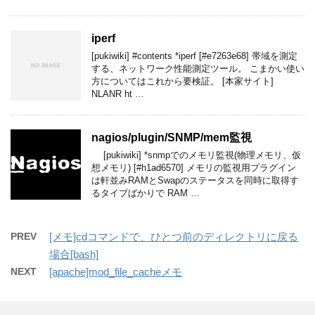
iperf
[pukiwiki] #contents *iperf [#e7263e68] 帯域を測定
する、ネットワーク性能測定ツール。 こまかい使い
方についてはこれから要検証。 [本家サイト]
NLANR ht …
nagios​/plugin​/SNMP​/mem監視
[pukiwiki] *snmpでのメモリ監視(物理メモリ、仮
想メモリ) [#h1ad6570] メモリの監視用プラグイン
は軒並みRAMとSwapのステータスを同時に取得す
るタイプばかりで RAM …
PREV
[メモ]cdコマンドで、ひとつ前のディレクトリに戻る
場合[bash]
NEXT
[apache]mod_file_cacheメモ