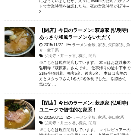
になっていましたが、久々にTwitterの公式アカウン
トで営業時間を確認したら、夜の営業時間が17時～
2 …
【閉店】今日のラーメン: 萩原家 (弘明寺)
あっさり和風ラーメンをいただく
2015/11/27
-
ラーメン全般
,
家系
,
矢口家系
,
魚
介・煮干系
弘明寺・井土ヶ谷
,
横浜
,
閉店
※こちらは現在閉店しています。 本日はお盆以来の
弘明寺『萩原家』さんです。 仕事帰りの途中下車で
21時半頃到着、先客6名、後客5名。 本日は店主の
方とスタッフさん1名の2名体制でした。 以前から
気にな …
【閉店】今日のラーメン: 萩原家 (弘明寺)
ユニークで個性的な家系！
2015/08/11
-
ラーメン全般
,
家系
,
矢口家系
弘明寺・井土ヶ谷
,
横浜
,
閉店
※こちらは現在閉店しています。 マイレビュアーの