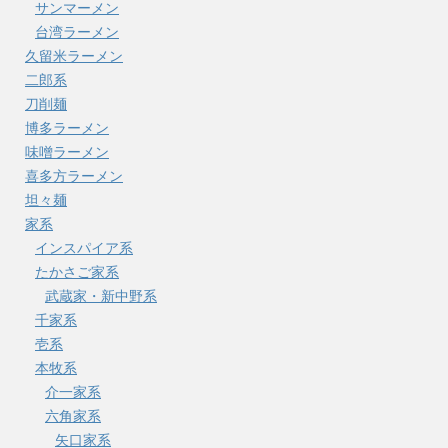
サンマーメン
台湾ラーメン
久留米ラーメン
二郎系
刀削麺
博多ラーメン
味噌ラーメン
喜多方ラーメン
坦々麺
家系
インスパイア系
たかさご家系
武蔵家・新中野系
千家系
壱系
本牧系
介一家系
六角家系
矢口家系