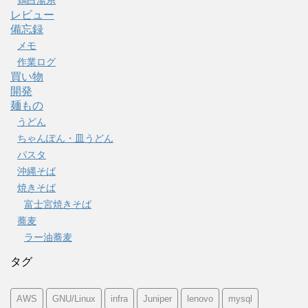
鶏白湯系
レビュー
備忘録
メモ
作業ログ
買い物
開発
麺もの
うどん
ちゃんぽん・皿うどん
パスタ
沖縄そば
焼きそば
富士宮焼きそば
蕎麦
ラー油蕎麦
タグ
AWS
GNU/Linux
infra
Juniper
lenovo
mysql