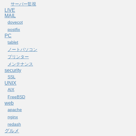
サーバー監視
LIVE
MAIL
dovecot
postfix
PC
tablet
ノートパソコン
プリンター
メンテナンス
security
SSL
UNIX
AIX
FreeBSD
web
apache
nginx
redash
グルメ