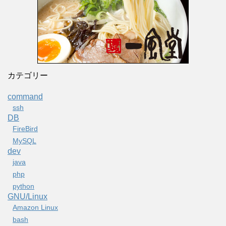
カテゴリー
command
ssh
DB
FireBird
MySQL
dev
java
php
python
GNU/Linux
Amazon Linux
bash