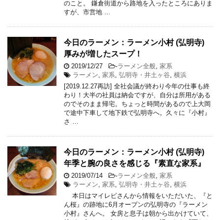
のこと。 鎌倉街道から路地を入ったところにありま
すが、市営地 …
今日のラーメン：ラーメン小村 (弘明寺)
厚みが増したスープ！
2019/12/27
-
ラーメン全般
,
家系
ラーメン
,
家系
,
弘明寺・井土ヶ谷
,
横浜
[2019.12.27再訪] 全社会議が終わり今年の仕事も終
わり！大半の社員は納会ですが、自分は所用がある
のでそのまま帰宅。ちょっと時間があるので上大岡
で途中下車して地下鉄で弘明寺へ。久々に『小村』
さ …
今日のラーメン：ラーメン小村 (弘明寺)
年季と腕の良さを感じる『素直な家系』
2019/07/14
-
ラーメン全般
,
家系
ラーメン
,
家系
,
弘明寺・井土ヶ谷
,
横浜
本日はマイレビさんから情報をいただいた、『と
ん桜』の跡地に6月オープンの弘明寺の『ラーメン
小村』さんへ。 女房と息子は朝から出かけていて、