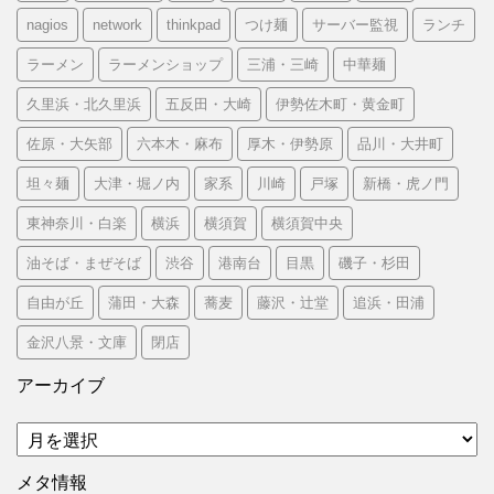
nagios
network
thinkpad
つけ麺
サーバー監視
ランチ
ラーメン
ラーメンショップ
三浦・三崎
中華麺
久里浜・北久里浜
五反田・大崎
伊勢佐木町・黄金町
佐原・大矢部
六本木・麻布
厚木・伊勢原
品川・大井町
坦々麺
大津・堀ノ内
家系
川崎
戸塚
新橋・虎ノ門
東神奈川・白楽
横浜
横須賀
横須賀中央
油そば・まぜそば
渋谷
港南台
目黒
磯子・杉田
自由が丘
蒲田・大森
蕎麦
藤沢・辻堂
追浜・田浦
金沢八景・文庫
閉店
アーカイブ
ア
ー
カ
メタ情報