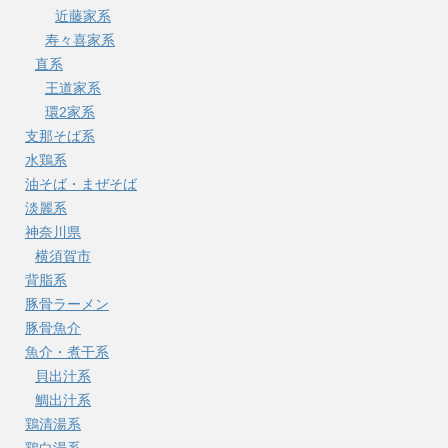
近藤家系
寿々喜家系
直系
王道家系
環2家系
支那そば系
水鶏系
油そば・まぜそば
淡麗系
神奈川県
横須賀市
背脂系
豚骨ラーメン
豚骨魚介
魚介・煮干系
貝出汁系
鯛出汁系
鶏清湯系