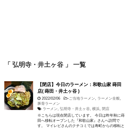
「 弘明寺・井土ヶ谷 」 一覧
【閉店】今日のラーメン：和歌山家 蒔田
店( 蒔田・井土ヶ谷 )
2022/02/06
-
ご当地ラーメン
,
ラーメン全般
,
豚骨ラーメン
ラーメン
,
弘明寺・井土ヶ谷
,
横浜
,
閉店
※こちらは現在閉店しています。 今日は昨年秋に蒔
田へ移転オープンした『和歌山家』さんへ訪問で
す。 マイレビさんのクチコミでは寿町からの移転と