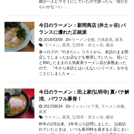
娘が一人ヒマそうにしていたので誘ったら『雨だか
らいかな～い …
今日のラーメン：新岡商店 (井土ヶ谷) バ
ランスに優れた正統派
2018/03/09
-
ラーメン全般
,
六角家系
,
家系
ラーメン
,
家系
,
弘明寺・井土ヶ谷
,
横浜
食べログの『行きたい』リストから、未訪のまま閉
店してしまったお店などを整理していたら、長いこ
とBMしたままの人気家系ラーメン店が多数あった
ので、『今さら未訪とはいえないシリーズ』をやる
ことにしましたｗ …
今日のラーメン：田上家(弘明寺) 夏バテ解
消、パワフル豚骨！
2017/08/24
-
インスパイア系
,
ラーメン全般
,
家系
ラーメン
,
家系
,
弘明寺・井土ヶ谷
,
横浜
昨年の2月以来、1年半ぶり訪問しました。 以前訪
れていたときは、いつも夜20時を過ぎると店じまい