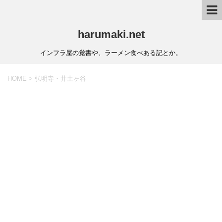
harumaki.net
インフラ屋の覚書や、ラーメン食べある記とか。
HOME
>
弘明寺・井土ヶ谷