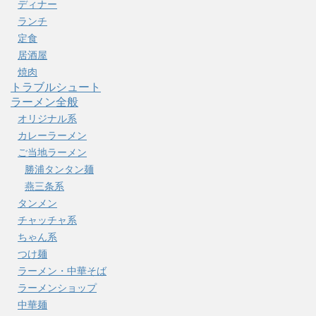
ディナー
ランチ
定食
居酒屋
焼肉
トラブルシュート
ラーメン全般
オリジナル系
カレーラーメン
ご当地ラーメン
勝浦タンタン麺
燕三条系
タンメン
チャッチャ系
ちゃん系
つけ麺
ラーメン・中華そば
ラーメンショップ
中華麺