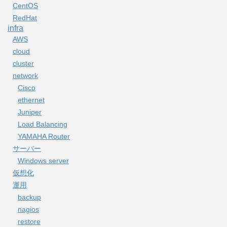
CentOS
RedHat
infra
AWS
cloud
cluster
network
Cisco
ethernet
Juniper
Load Balancing
YAMAHA Router
サーバー
Windows server
仮想化
運用
backup
nagios
restore