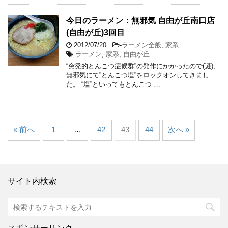
今日のラーメン：無邪気 自由が丘南口店
(自由が丘)3回目
2012/07/20
-
ラーメン全般
,
家系
ラーメン
,
家系
,
自由が丘
“突発的とんこつ症候群”の発作にかかったので(謎)、
無邪気にて”とんこつ塩”をロックオンしてきまし
た。 “塩”といってもとんこつ …
« 前へ
1
…
42
43
44
次へ »
サイト内検索