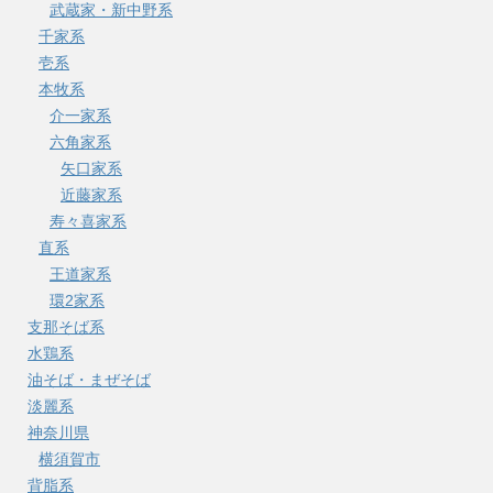
武蔵家・新中野系
千家系
壱系
本牧系
介一家系
六角家系
矢口家系
近藤家系
寿々喜家系
直系
王道家系
環2家系
支那そば系
水鶏系
油そば・まぜそば
淡麗系
神奈川県
横須賀市
背脂系