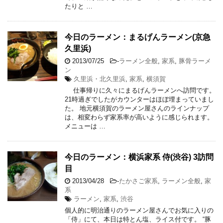
たりと …
今日のラーメン：まるげんラーメン(京急
久里浜)
2013/07/25
-
ラーメン全般
,
家系
,
豚骨ラーメ
ン
久里浜・北久里浜
,
家系
,
横須賀
仕事帰りに久々にまるげんラーメンへ訪問です。
21時過ぎでしたがカウンターはほぼ埋まっていまし
た。 地元横須賀のラーメン屋さんのラインナップ
は、相変わらず家系率が高いように感じられます。
メニューは …
今日のラーメン：横浜家系 侍(渋谷) 3訪問
目
2013/04/28
-
たかさご家系
,
ラーメン全般
,
家
系
ラーメン
,
家系
,
渋谷
個人的に明治通りのラーメン屋さんでお気に入りの
「侍」にて、本日は特とん塩、ライス付です。 “豚