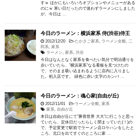
すｗ ほかにもいろいろオプションやメニューがある
のにｗ 寒い日だったので迷わずラーメンにしました
が、今日は …
今日のラーメン：横浜家系 侍(渋谷)侍王
2012/12/20
-
たかさご家系
,
ラーメン全般
,
二
郎系
,
家系
ラーメン
,
家系
,
渋谷
今日はなんとなく家系を食べたい気分で明治通りを
歩いていたら、”横浜家系”なる看板を見つけたの
で、そのまま吸い込まれるように店内に入りまし
た。初入店です。 緑色に赤い文字のカンバ …
今日のラーメン：魂心家(自由が丘)
2012/11/01
-
ラーメン全般
,
家系
家系
,
自由が丘
本日は自由が丘にて”豚骨世界 大大”に行こうと思っ
ていたら、定休日だったらしく閉まっていた(！)の
で、予定変更で駅前でラーメン店ロケハンをしたと
ころ、北口を出てすぐのところに家 …