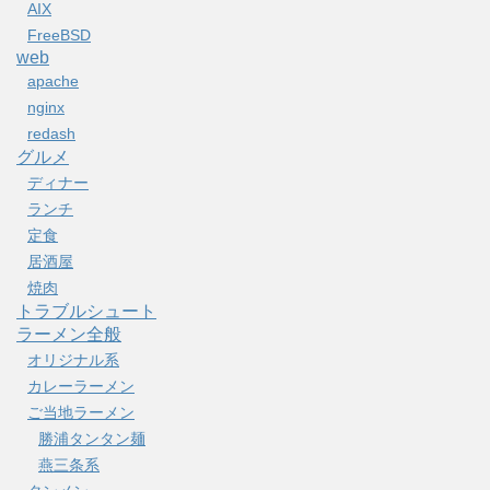
AIX
FreeBSD
web
apache
nginx
redash
グルメ
ディナー
ランチ
定食
居酒屋
焼肉
トラブルシュート
ラーメン全般
オリジナル系
カレーラーメン
ご当地ラーメン
勝浦タンタン麺
燕三条系