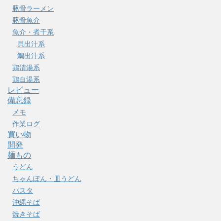
豚骨ラーメン
豚骨魚介
魚介・煮干系
貝出汁系
鯛出汁系
鶏清湯系
鶏白湯系
レビュー
備忘録
メモ
作業ログ
買い物
開発
麺もの
うどん
ちゃんぽん・皿うどん
パスタ
沖縄そば
焼きそば