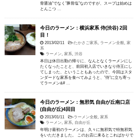
骨醤油”でなく”豚骨塩”なのですが、スープは始めは
とんこつ …
今日のラーメン：横浜家系 侍(渋谷) 2回
目！
2013/02/11
-
たかさご家系
,
ラーメン全般
,
家
系
ラーメン
,
家系
,
渋谷
本日は休日出勤の帰りに、なんとなくラーメンにし
たくなったことと、前回初入店でいきなり侍王にし
てしまった、ということもあったので、今回はスタ
ンダードな家系を食べてみようと、”侍”に立ち寄っ
てラーメン&# …
今日のラーメン：無邪気 自由が丘南口店
(自由が丘)4回目
2013/01/11
-
ラーメン全般
,
家系
ラーメン
,
家系
,
自由が丘
年明け最初のラーメンは、久々に無邪気で特無邪気
をいただきました。 このお店に来るとこればかりで