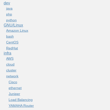
dev
java
php
python
GNU/Linux
Amazon Linux
bash
CentOS
RedHat
infra
AWS
cloud
cluster
network
Cisco
ethernet
Juniper
Load Balancing
YAMAHA Router