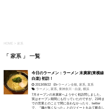
HOME
>
家系
「 家系 」 一覧
今日のラーメン：ラーメン 末廣家(東横線
白楽) 初訪！
2013/08/22
-
ラーメン全般
,
家系
,
直系
ラーメン
,
家系
,
東神奈川・白楽
,
横浜
7月オープンの末廣家へようやく初訪問しました。
実はオープン期間にも行っていたのですが、21時ま
での営業とのことで間に合わなかったり、twitter
で、『麺が無くなった』とのツイートをみて断念し