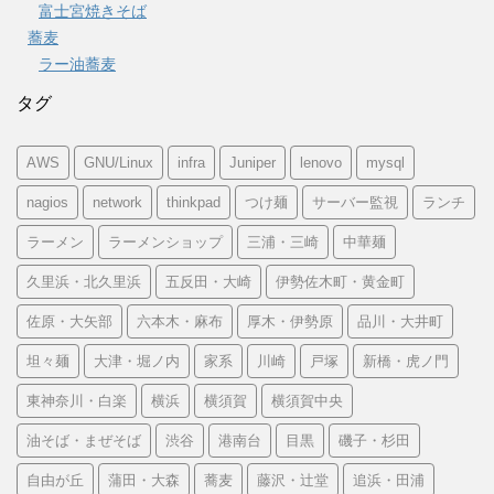
富士宮焼きそば
蕎麦
ラー油蕎麦
タグ
AWS
GNU/Linux
infra
Juniper
lenovo
mysql
nagios
network
thinkpad
つけ麺
サーバー監視
ランチ
ラーメン
ラーメンショップ
三浦・三崎
中華麺
久里浜・北久里浜
五反田・大崎
伊勢佐木町・黄金町
佐原・大矢部
六本木・麻布
厚木・伊勢原
品川・大井町
坦々麺
大津・堀ノ内
家系
川崎
戸塚
新橋・虎ノ門
東神奈川・白楽
横浜
横須賀
横須賀中央
油そば・まぜそば
渋谷
港南台
目黒
磯子・杉田
自由が丘
蒲田・大森
蕎麦
藤沢・辻堂
追浜・田浦