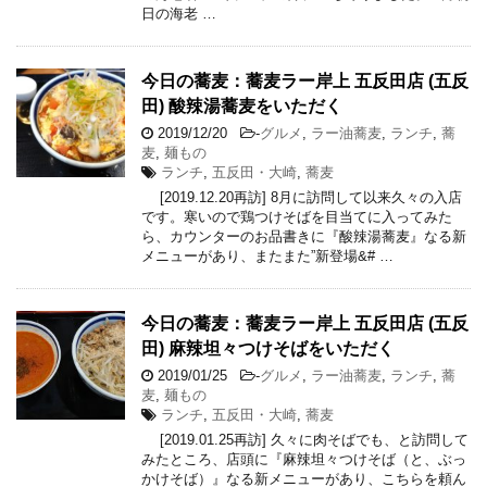
日の海老 …
今日の蕎麦：蕎麦ラー岸上 五反田店 (五反
田) 酸辣湯蕎麦をいただく
2019/12/20
-
グルメ
,
ラー油蕎麦
,
ランチ
,
蕎
麦
,
麺もの
ランチ
,
五反田・大崎
,
蕎麦
[2019.12.20再訪] 8月に訪問して以来久々の入店
です。寒いので鶏つけそばを目当てに入ってみた
ら、カウンターのお品書きに『酸辣湯蕎麦』なる新
メニューがあり、またまた”新登場&# …
今日の蕎麦：蕎麦ラー岸上 五反田店 (五反
田) 麻辣坦々つけそばをいただく
2019/01/25
-
グルメ
,
ラー油蕎麦
,
ランチ
,
蕎
麦
,
麺もの
ランチ
,
五反田・大崎
,
蕎麦
[2019.01.25再訪] 久々に肉そばでも、と訪問して
みたところ、店頭に『麻辣坦々つけそば（と、ぶっ
かけそば）』なる新メニューがあり、こちらを頼ん