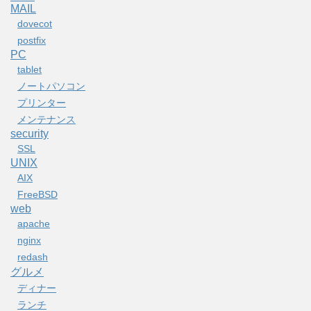
MAIL
dovecot
postfix
PC
tablet
ノートパソコン
プリンター
メンテナンス
security
SSL
UNIX
AIX
FreeBSD
web
apache
nginx
redash
グルメ
ディナー
ランチ