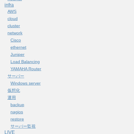
infra
AWS
cloud
cluster
network
Cisco
ethernet
Juniper
Load Balancing
YAMAHA Router
サーバー
Windows server
仮想化
運用
backup
nagios
restore
サーバー監視
LIVE