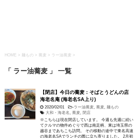
HOME
>
麺もの
>
蕎麦
>
ラー油蕎麦
>
「 ラー油蕎麦 」 一覧
【閉店】今日の蕎麦：そばとうどんの店
海老名庵 (海老名SA上り)
2020/02/01
-
ラー油蕎麦
,
蕎麦
,
麺もの
大和・海老名
,
蕎麦
,
閉店
※こちらは現在閉店しています。 今週も先週に続い
てクルマの物件めぐりで西は南足柄、東は埼玉県の
越谷まであちこち訪問。 その移動の途中で東名高速
の海老名SAでランチの際に立ち寄りました。 2月初