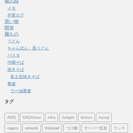
備忘録
メモ
作業ログ
買い物
開発
麺もの
うどん
ちゃんぽん・皿うどん
パスタ
沖縄そば
焼きそば
富士宮焼きそば
蕎麦
ラー油蕎麦
タグ
AWS
GNU/Linux
infra
Juniper
lenovo
mysql
nagios
network
thinkpad
つけ麺
サーバー監視
ランチ