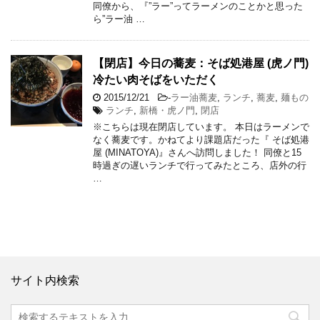
同僚から、『”ラー”ってラーメンのことかと思った
ら”ラー油 …
【閉店】今日の蕎麦：そば処港屋 (虎ノ門)
冷たい肉そばをいただく
2015/12/21
-
ラー油蕎麦
,
ランチ
,
蕎麦
,
麺もの
ランチ
,
新橋・虎ノ門
,
閉店
※こちらは現在閉店しています。 本日はラーメンで
なく蕎麦です。かねてより課題店だった『 そば処港
屋 (MINATOYA)』さんへ訪問しました！ 同僚と15
時過ぎの遅いランチで行ってみたところ、店外の行
…
サイト内検索