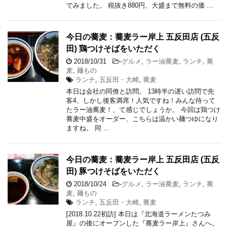
でみました。 税抜き880円、大盛まで無料の価 …
今日の蕎麦：蕎麦ラー岸上 五反田店 (五反
田) 鶏つけそばをいただく
2018/10/31
-
グルメ
,
ラー油蕎麦
,
ランチ
,
蕎
麦
,
麺もの
ランチ
,
五反田・大崎
,
蕎麦
本日は会社の同僚と訪問。 13時半の遅い訪問で先
客4、しかし後客満席！人気ですね！みんな待って
たラー油蕎麦！、て感じでしょうか。 今回は鶏つけ
蕎麦中盛をオーダー、こちらは温かい麺つゆになり
ますね。 同 …
今日の蕎麦：蕎麦ラー岸上 五反田店 (五反
田) 豚つけそばをいただく
2018/10/24
-
グルメ
,
ラー油蕎麦
,
ランチ
,
蕎
麦
,
麺もの
ランチ
,
五反田・大崎
,
蕎麦
[2018.10.22初訪] 本日は『北海道ラーメンたつみ
屋』の後にオープンした『蕎麦ラー岸上』さんへ。