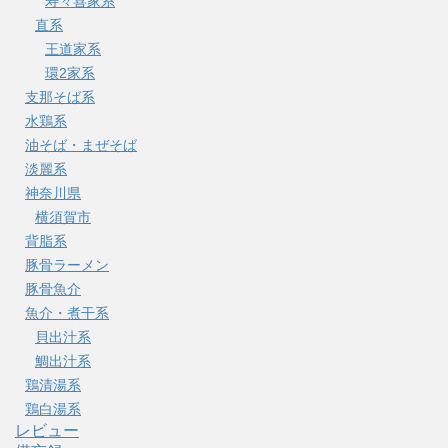
寿々喜家系
直系
王道家系
環2家系
支那そば系
水鶏系
油そば・まぜそば
淡麗系
神奈川県
横須賀市
背脂系
豚骨ラーメン
豚骨魚介
魚介・煮干系
貝出汁系
鯛出汁系
鶏清湯系
鶏白湯系
レビュー