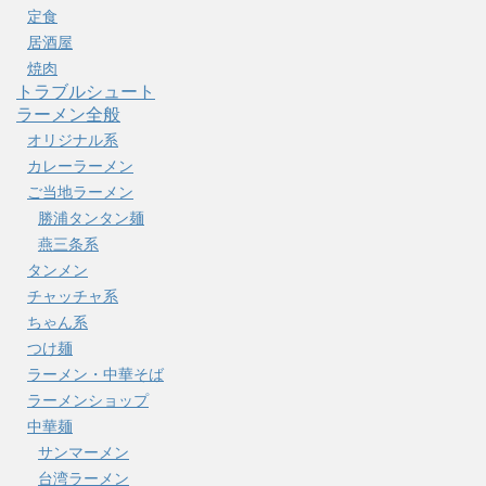
定食
居酒屋
焼肉
トラブルシュート
ラーメン全般
オリジナル系
カレーラーメン
ご当地ラーメン
勝浦タンタン麺
燕三条系
タンメン
チャッチャ系
ちゃん系
つけ麺
ラーメン・中華そば
ラーメンショップ
中華麺
サンマーメン
台湾ラーメン