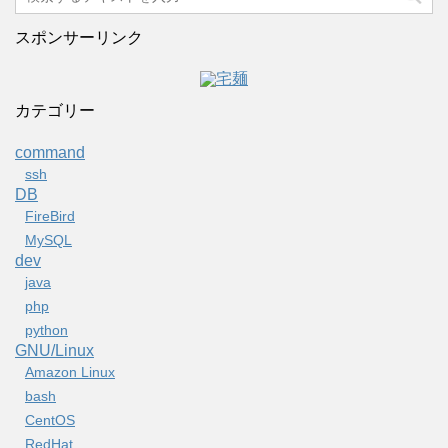
スポンサーリンク
カテゴリー
command
ssh
DB
FireBird
MySQL
dev
java
php
python
GNU/Linux
Amazon Linux
bash
CentOS
RedHat