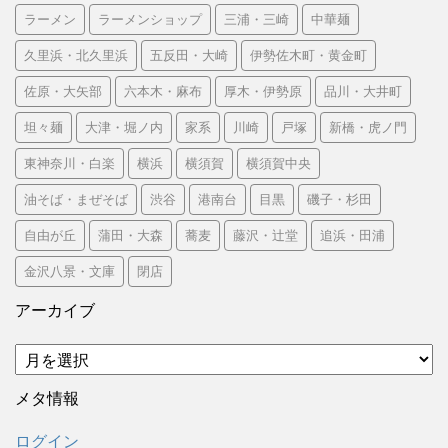
ラーメン
ラーメンショップ
三浦・三崎
中華麺
久里浜・北久里浜
五反田・大崎
伊勢佐木町・黄金町
佐原・大矢部
六本木・麻布
厚木・伊勢原
品川・大井町
坦々麺
大津・堀ノ内
家系
川崎
戸塚
新橋・虎ノ門
東神奈川・白楽
横浜
横須賀
横須賀中央
油そば・まぜそば
渋谷
港南台
目黒
磯子・杉田
自由が丘
蒲田・大森
蕎麦
藤沢・辻堂
追浜・田浦
金沢八景・文庫
閉店
アーカイブ
ア
ー
カ
メタ情報
イ
ブ
ログイン