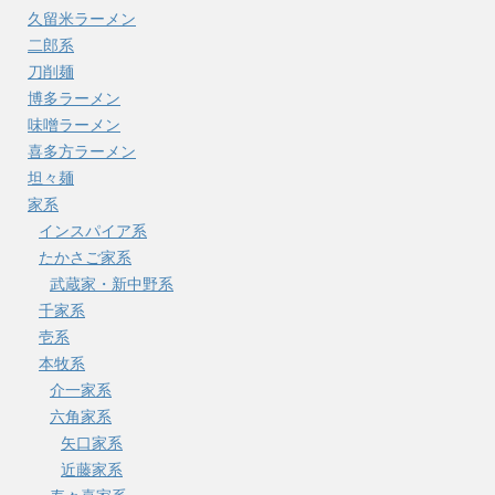
久留米ラーメン
二郎系
刀削麺
博多ラーメン
味噌ラーメン
喜多方ラーメン
坦々麺
家系
インスパイア系
たかさご家系
武蔵家・新中野系
千家系
壱系
本牧系
介一家系
六角家系
矢口家系
近藤家系