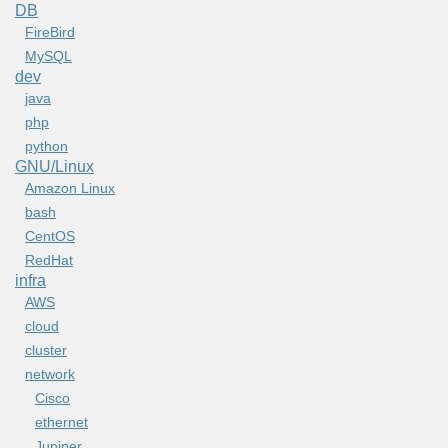
DB
FireBird
MySQL
dev
java
php
python
GNU/Linux
Amazon Linux
bash
CentOS
RedHat
infra
AWS
cloud
cluster
network
Cisco
ethernet
Juniper