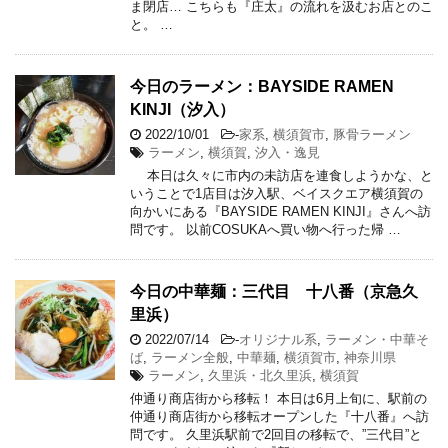
ま閉店… こちらも『庄太』の流れを汲むお店とのこ
と。 …
今日のラーメン：BAYSIDE RAMEN
KINJI（汐入）
2022/10/01
-
家系
,
横須賀市
,
豚骨ラーメン
ラーメン
,
横須賀
,
汐入・逸見
本日は久々に市内の未訪店を連食しようかな、と
いうことで1店目は汐入駅、ベイスクエア横須賀の
向かいにある『BAYSIDE RAMEN KINJI』さんへ訪
問です。 以前COSUKAへ買い物へ行った帰 …
今日の中華麺：三代目 十八番（京急久
里浜）
2022/07/14
-
オリジナル系
,
ラーメン・中華そ
ば
,
ラーメン全般
,
中華麺
,
横須賀市
,
神奈川県
ラーメン
,
久里浜・北久里浜
,
横須賀
仲通り商店街から移転！ 本日は6月上旬に、駅前の
仲通り商店街から移転オープンした『十八番』へ訪
問です。 久里浜駅前で2回目の移転で、”三代目”と