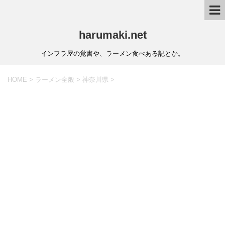
harumaki.net
インフラ屋の覚書や、ラーメン食べある記とか。
HOME
>
ラーメン全般
>
神奈川県
>