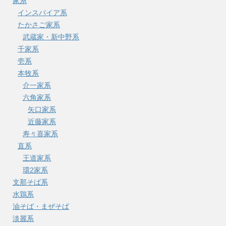
家系
インスパイア系
たかさご家系
武蔵家・新中野系
千家系
壱系
本牧系
介一家系
六角家系
矢口家系
近藤家系
寿々喜家系
直系
王道家系
環2家系
支那そば系
水鶏系
油そば・まぜそば
淡麗系