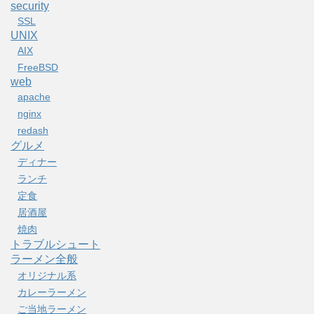
security
SSL
UNIX
AIX
FreeBSD
web
apache
nginx
redash
グルメ
ディナー
ランチ
定食
居酒屋
焼肉
トラブルシュート
ラーメン全般
オリジナル系
カレーラーメン
ご当地ラーメン