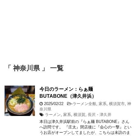
「 神奈川県 」 一覧
今日のラーメン：らぁ麺
BUTABONE（津久井浜）
2025/02/22
-
ラーメン全般
,
家系
,
横須賀市
,
神
奈川県
ラーメン
,
家系
,
横須賀
,
長沢・津久井
本日は津久井浜駅前の『らぁ麺 BUTABONE』さん
へ訪問です。 『庄太』閉店後に『会心の一撃』とい
うお店がオープンしてましたが、こちらは未訪のま