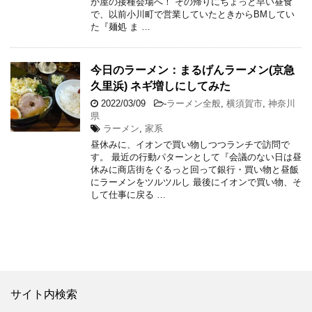
か屋の接種会場へ！ その帰りにちょっと早い昼食
で、以前小川町で営業していたときからBMしてい
た『麺処 ま …
今日のラーメン：まるげんラーメン(京急
久里浜) ネギ増しにしてみた
2022/03/09
-
ラーメン全般
,
横須賀市
,
神奈川
県
ラーメン
,
家系
昼休みに、イオンで買い物しつつランチで訪問で
す。 最近の行動パターンとして『会議のない日は昼
休みに商店街をぐるっと回って銀行・買い物と昼飯
にラーメンをツルツルし 最後にイオンで買い物、そ
して仕事に戻る …
サイト内検索