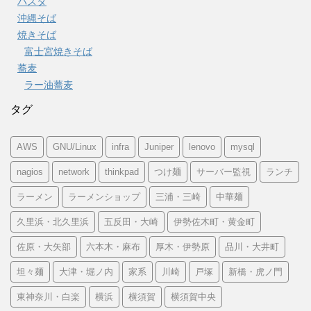
パスタ
沖縄そば
焼きそば
富士宮焼きそば
蕎麦
ラー油蕎麦
タグ
AWS
GNU/Linux
infra
Juniper
lenovo
mysql
nagios
network
thinkpad
つけ麺
サーバー監視
ランチ
ラーメン
ラーメンショップ
三浦・三崎
中華麺
久里浜・北久里浜
五反田・大崎
伊勢佐木町・黄金町
佐原・大矢部
六本木・麻布
厚木・伊勢原
品川・大井町
坦々麺
大津・堀ノ内
家系
川崎
戸塚
新橋・虎ノ門
東神奈川・白楽
横浜
横須賀
横須賀中央