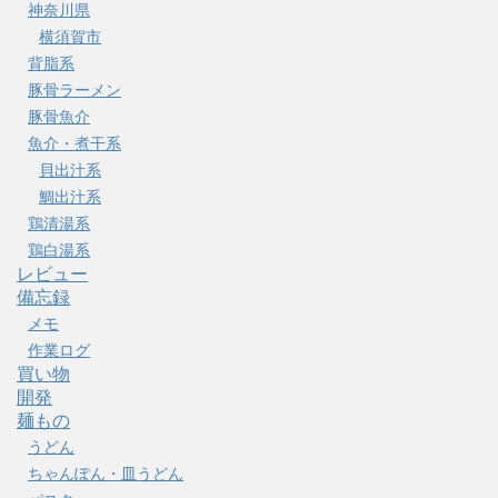
神奈川県
横須賀市
背脂系
豚骨ラーメン
豚骨魚介
魚介・煮干系
貝出汁系
鯛出汁系
鶏清湯系
鶏白湯系
レビュー
備忘録
メモ
作業ログ
買い物
開発
麺もの
うどん
ちゃんぽん・皿うどん