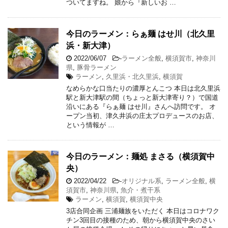
ついてますね。 娘から『新しいお …
今日のラーメン：らぁ麺 はせ川（北久里
浜・新大津）
2022/06/07
-
ラーメン全般
,
横須賀市
,
神奈川
県
,
豚骨ラーメン
ラーメン
,
久里浜・北久里浜
,
横須賀
なめらかな口当たりの濃厚とんこつ 本日は北久里浜
駅と新大津駅の間（ちょっと新大津寄り？）で国道
沿いにある『らぁ麺 はせ川』さんへ訪問です。 オ
ープン当初、津久井浜の庄太プロデュースのお店、
という情報が …
今日のラーメン：麺処 まさる（横須賀中
央）
2022/04/22
-
オリジナル系
,
ラーメン全般
,
横
須賀市
,
神奈川県
,
魚介・煮干系
ラーメン
,
横須賀
,
横須賀中央
3店合同企画 三浦麺族をいただく 本日はコロナワク
チン3回目の接種のため、朝から横須賀中央のさい