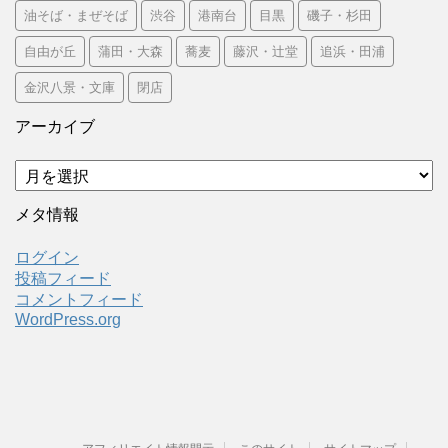
油そば・まぜそば
渋谷
港南台
目黒
磯子・杉田
自由が丘
蒲田・大森
蕎麦
藤沢・辻堂
追浜・田浦
金沢八景・文庫
閉店
アーカイブ
ア
ー
カ
メタ情報
イ
ブ
ログイン
投稿フィード
コメントフィード
WordPress.org