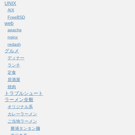
UNIX
AIX
FreeBSD
web
apache
nginx
redash
グルメ
ディナー
ランチ
定食
居酒屋
焼肉
トラブルシュート
ラーメン全般
オリジナル系
カレーラーメン
ご当地ラーメン
勝浦タンタン麺