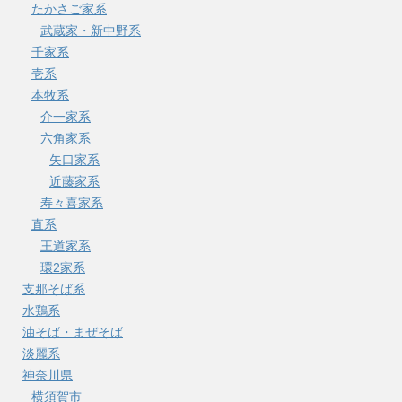
たかさご家系
武蔵家・新中野系
千家系
壱系
本牧系
介一家系
六角家系
矢口家系
近藤家系
寿々喜家系
直系
王道家系
環2家系
支那そば系
水鶏系
油そば・まぜそば
淡麗系
神奈川県
横須賀市