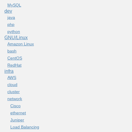
MySQL
dev
java
php
python
GNU/Linux
Amazon Linux
bash
CentOS
RedHat
infra
AWS
cloud
cluster
network
Cisco
ethernet
Juniper
Load Balancing