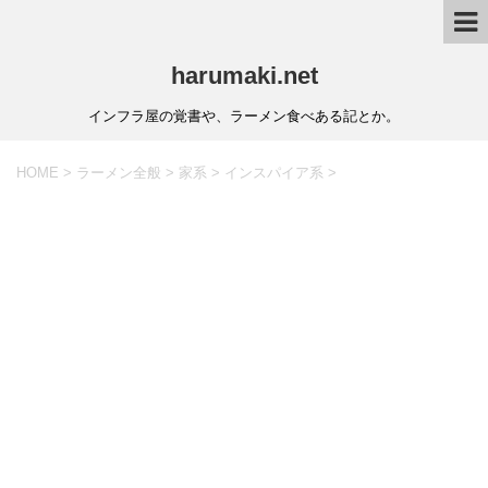
harumaki.net
インフラ屋の覚書や、ラーメン食べある記とか。
HOME
>
ラーメン全般
>
家系
>
インスパイア系
>