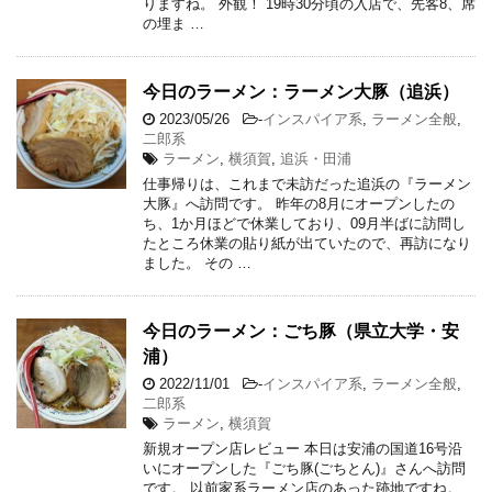
りますね。 外観！ 19時30分頃の入店で、先客8、席
の埋ま …
今日のラーメン：ラーメン大豚（追浜）
2023/05/26
-
インスパイア系
,
ラーメン全般
,
二郎系
ラーメン
,
横須賀
,
追浜・田浦
仕事帰りは、これまで未訪だった追浜の『ラーメン
大豚』へ訪問です。 昨年の8月にオープンしたの
ち、1か月ほどで休業しており、09月半ばに訪問し
たところ休業の貼り紙が出ていたので、再訪になり
ました。 その …
今日のラーメン：ごち豚（県立大学・安
浦）
2022/11/01
-
インスパイア系
,
ラーメン全般
,
二郎系
ラーメン
,
横須賀
新規オープン店レビュー 本日は安浦の国道16号沿
いにオープンした『ごち豚(ごちとん)』さんへ訪問
です。 以前家系ラーメン店のあった跡地ですね。