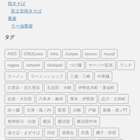
焼きそば
富士宮焼きそば
蕎麦
ラー油蕎麦
タグ
AWS
GNU/Linux
infra
Juniper
lenovo
mysql
nagios
network
thinkpad
つけ麺
サーバー監視
ランチ
ラーメン
ラーメンショップ
三浦・三崎
中華麺
久里浜・北久里浜
五反田・大崎
伊勢佐木町・黄金町
佐原・大矢部
六本木・麻布
厚木・伊勢原
品川・大井町
坦々麺
大津・堀ノ内
家系
川崎
戸塚
新橋・虎ノ門
東神奈川・白楽
横浜
横須賀
横須賀中央
油そば・まぜそば
渋谷
港南台
目黒
磯子・杉田