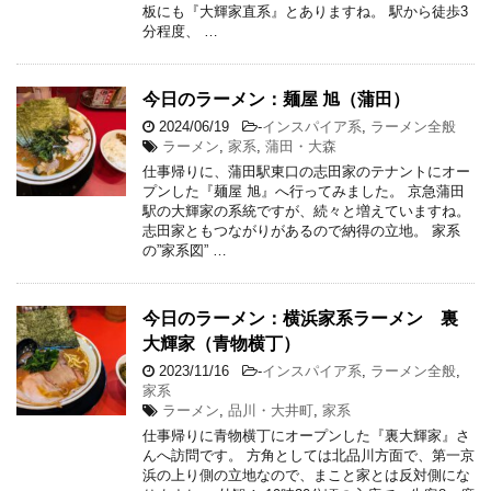
板にも『大輝家直系』とありますね。 駅から徒歩3
分程度、 …
今日のラーメン：麺屋 旭（蒲田）
2024/06/19
-
インスパイア系
,
ラーメン全般
ラーメン
,
家系
,
蒲田・大森
仕事帰りに、蒲田駅東口の志田家のテナントにオー
プンした『麺屋 旭』へ行ってみました。 京急蒲田
駅の大輝家の系統ですが、続々と増えていますね。
志田家ともつながりがあるので納得の立地。 家系
の”家系図” …
今日のラーメン：横浜家系ラーメン 裏
大輝家（青物横丁）
2023/11/16
-
インスパイア系
,
ラーメン全般
,
家系
ラーメン
,
品川・大井町
,
家系
仕事帰りに青物横丁にオープンした『裏大輝家』さ
んへ訪問です。 方角としては北品川方面で、第一京
浜の上り側の立地なので、まこと家とは反対側にな