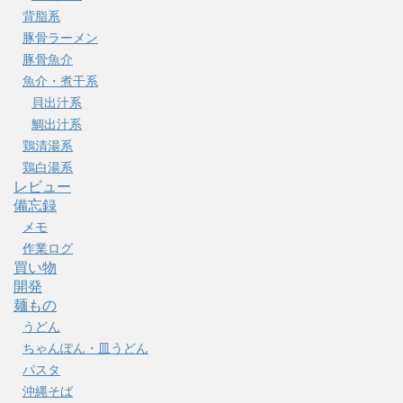
背脂系
豚骨ラーメン
豚骨魚介
魚介・煮干系
貝出汁系
鯛出汁系
鶏清湯系
鶏白湯系
レビュー
備忘録
メモ
作業ログ
買い物
開発
麺もの
うどん
ちゃんぽん・皿うどん
パスタ
沖縄そば