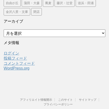
自由が丘
蒲田・大森
蕎麦
藤沢・辻堂
追浜・田浦
金沢八景・文庫
閉店
アーカイブ
ア
ー
カ
メタ情報
イ
ブ
ログイン
投稿フィード
コメントフィード
WordPress.org
アフィリエイト情報開示
このサイト
サイトマップ
プライバシーポリシー