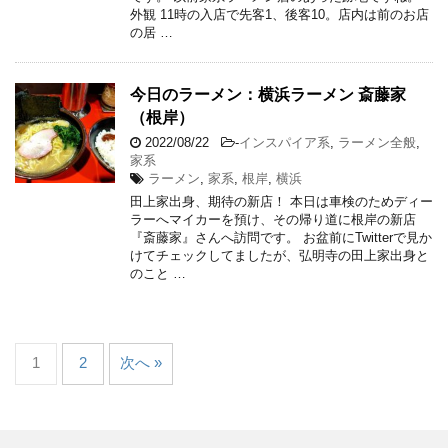
外観 11時の入店で先客1、後客10。店内は前のお店
の居 …
今日のラーメン：横浜ラーメン 斎藤家
（根岸）
2022/08/22
-
インスパイア系
,
ラーメン全般
,
家系
ラーメン
,
家系
,
根岸
,
横浜
田上家出身、期待の新店！ 本日は車検のためディー
ラーへマイカーを預け、その帰り道に根岸の新店
『斎藤家』さんへ訪問です。 お盆前にTwitterで見か
けてチェックしてましたが、弘明寺の田上家出身と
のこと …
1
2
次へ »