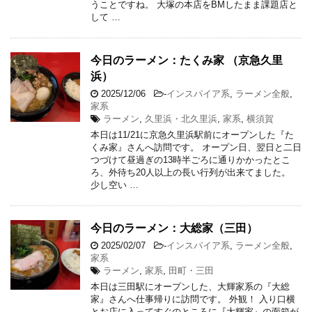
うことですね。 大塚の本店をBMしたまま課題店と
して …
今日のラーメン：たくみ家 （京急久里
浜）
2025/12/06
-
インスパイア系
,
ラーメン全般
,
家系
ラーメン
,
久里浜・北久里浜
,
家系
,
横須賀
本日は11/21に京急久里浜駅前にオープンした『た
くみ家』さんへ訪問です。 オープン日、翌日と二日
つづけて昼過ぎの13時半ごろに通りかかったとこ
ろ、外待ち20人以上の長い行列が出来てました。
少し空い …
今日のラーメン：大総家（三田）
2025/02/07
-
インスパイア系
,
ラーメン全般
,
家系
ラーメン
,
家系
,
田町・三田
本日は三田駅にオープンした、大輝家系の『大総
家』さんへ仕事帰りに訪問です。 外観！ 入り口横
とお店に入ってすぐのところに『大輝家』の面箱が