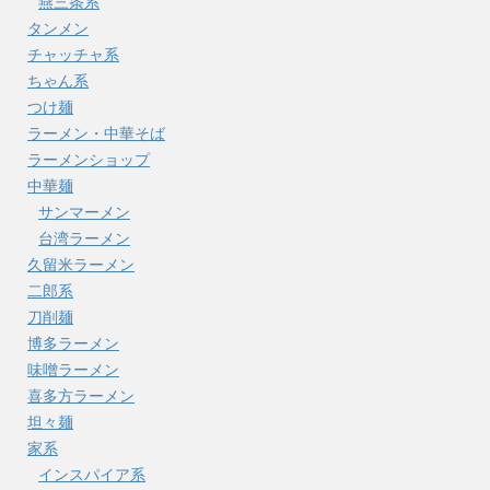
燕三条系
タンメン
チャッチャ系
ちゃん系
つけ麺
ラーメン・中華そば
ラーメンショップ
中華麺
サンマーメン
台湾ラーメン
久留米ラーメン
二郎系
刀削麺
博多ラーメン
味噌ラーメン
喜多方ラーメン
坦々麺
家系
インスパイア系