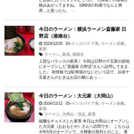
積みあがってますね。 19時頃の到着でなんと満
席…と思ったら、 …
今日のラーメン：横浜ラーメン斎藤家 日
野店（港南台）
2024/12/20
-
インスパイア系
,
ラーメン全般
,
家系
ラーメン
,
家系
,
港南台
上質なバランスの家系！ 今回は日野の十五家の跡地
にオープンした”斎藤家 日野店”さんへ訪問してきま
した。 前情報では駐車場がないという話で、以前十
五家さんのときはお店の横にあっ …
今日のラーメン：大元家（大岡山）
2024/11/12
-
インスパイア系
,
ラーメン全般
,
家系
ラーメン
,
大岡山・洗足
,
家系
細麺をチョイスした家系 本日は大岡山にオープンし
た大元家（おおもとや）さんへ訪問です。 こちらは
今年5月のオープンで、大輝家の系列とのこと。 看