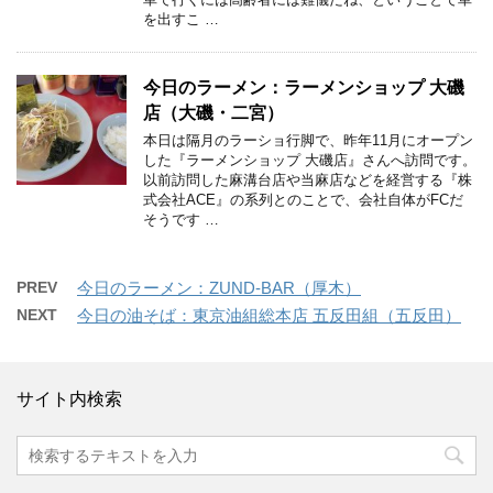
を出すこ …
今日のラーメン：ラーメンショップ 大磯
店（大磯・二宮）
本日は隔月のラーショ行脚で、昨年11月にオープン
した『ラーメンショップ 大磯店』さんへ訪問です。
以前訪問した麻溝台店や当麻店などを経営する『株
式会社ACE』の系列とのことで、会社自体がFCだ
そうです …
PREV
今日のラーメン：ZUND-BAR（厚木）
NEXT
今日の油そば：東京油組総本店 五反田組（五反田）
サイト内検索