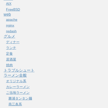
AIX
FreeBSD
web
apache
nginx
redash
グルメ
ディナー
ランチ
定食
居酒屋
焼肉
トラブルシュート
ラーメン全般
オリジナル系
カレーラーメン
ご当地ラーメン
勝浦タンタン麺
燕三条系