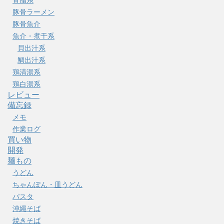
背脂系
豚骨ラーメン
豚骨魚介
魚介・煮干系
貝出汁系
鯛出汁系
鶏清湯系
鶏白湯系
レビュー
備忘録
メモ
作業ログ
買い物
開発
麺もの
うどん
ちゃんぽん・皿うどん
パスタ
沖縄そば
焼きそば