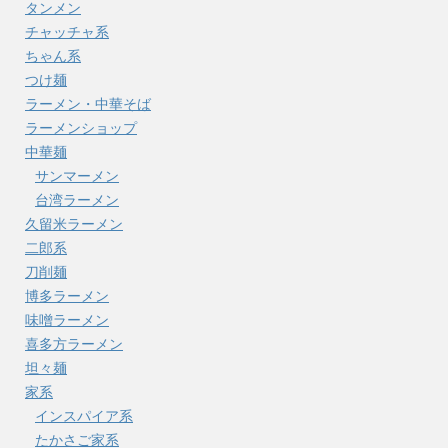
タンメン
チャッチャ系
ちゃん系
つけ麺
ラーメン・中華そば
ラーメンショップ
中華麺
サンマーメン
台湾ラーメン
久留米ラーメン
二郎系
刀削麺
博多ラーメン
味噌ラーメン
喜多方ラーメン
坦々麺
家系
インスパイア系
たかさご家系