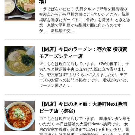
場）
ニラそばをいただく 先日クルマで15号を新馬場の
交差点からから品川方面に走っていたところ、新馬
場駅を過ぎたガード下に『舎鈴』を発見！ ときどき
第一京浜で平和島から品川方面に向かうのです
が、、新馬場の交 …
【閉店】今日のラーメン：壱六家 横須賀
モアーズシティー店
※こちらは現在閉店しています。 GWの後半に、子
供たちと横須賀中央に出かけた際に立ち寄りまし
た。壱六家は3年ぶりくらいに入りましたが、モア
ーズのお店への訪問は初めてです。 看板がないと、
ラーメン屋さん …
【閉店】今日の坦々麺：大勝軒Next勝浦
ビーチ店（御宿）
※こちらは現在閉店しています。 勝浦タンタン麺を
いただく 本日は勝浦の大勝軒Nextへ訪問です。 女
房の実家で義母が興津まで出かける所用があり、電
車で行くには高齢者には難儀だね、ということで車