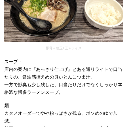
豚骨＋替玉1玉＋ライス
スープ：
店内の案内に『あっさり仕上げ』とある通りライトで口当
たりの、醤油感控えめの良いとんこつ出汁。
一方で獣臭も少し残した、口当たりだけでなくしっかり本
格派な博多ラーメンスープ。
麺：
カタメオーダーでやや粉っぽさが残る、ボソめのゆで加
減。