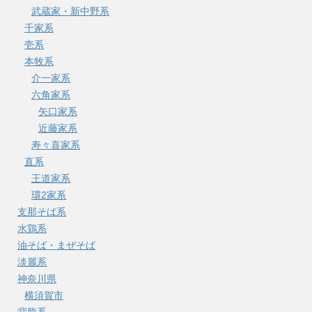
武蔵家・新中野系
千家系
壱系
本牧系
介一家系
六角家系
矢口家系
近藤家系
寿々喜家系
直系
王道家系
環2家系
支那そば系
水鶏系
油そば・まぜそば
淡麗系
神奈川県
横須賀市