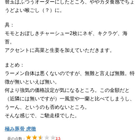
替玉はふつうオーダーにしたところ、ややカタ食感でちょ
うどよい喉ごし（？）に。
具：
モモとおぼしきチャーシュー2枚にネギ、キクラゲ、海
苔。
アクセントに高菜と生姜を加えていただきます。
まとめ：
ラーメン自体は悪くないのですが、無難と言えば無難。特
徴が無いといえば無い。
何より強気の価格設定が気になるところ。この金額だと
（近隣には無いですが）一風堂や一蘭と比べてしまうし、
うーん、というのも否めないところ。
そんな感じで、ご馳走様でした。
極み豚骨 虎徹