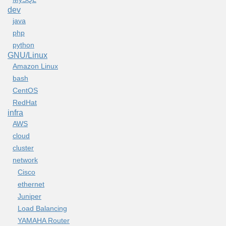
dev
java
php
python
GNU/Linux
Amazon Linux
bash
CentOS
RedHat
infra
AWS
cloud
cluster
network
Cisco
ethernet
Juniper
Load Balancing
YAMAHA Router