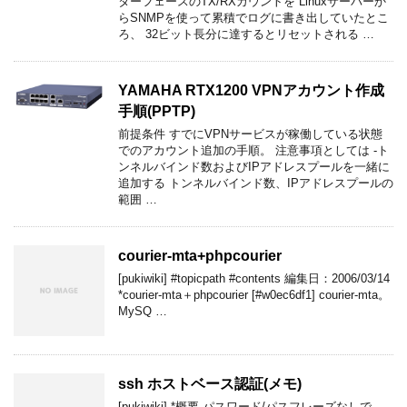
ターフェースのTX/RXカウントを Linuxサーバーか
らSNMPを使って累積でログに書き出していたとこ
ろ、 32ビット長分に達するとリセットされる …
YAMAHA RTX1200 VPNアカウント作成
手順(PPTP)
前提条件 すでにVPNサービスが稼働している状態
でのアカウント追加の手順。 注意事項としては -ト
ンネルバインド数およびIPアドレスプールを一緒に
追加する トンネルバインド数、IPアドレスプールの
範囲 …
courier-mta+phpcourier
[pukiwiki] #topicpath #contents 編集日：2006/03/14
*courier-mta＋phpcourier [#w0ec6df1] courier-mta。
MySQ …
ssh ホストベース認証(メモ)
[pukiwiki] *概要 パスワード/パスフレーズなしで