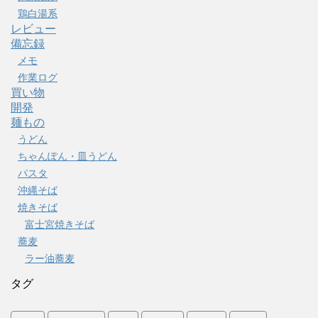
鶏白湯系
レビュー
備忘録
メモ
作業ログ
買い物
開発
麺もの
うどん
ちゃんぽん・皿うどん
パスタ
沖縄そば
焼きそば
富士宮焼きそば
蕎麦
ラー油蕎麦
タグ