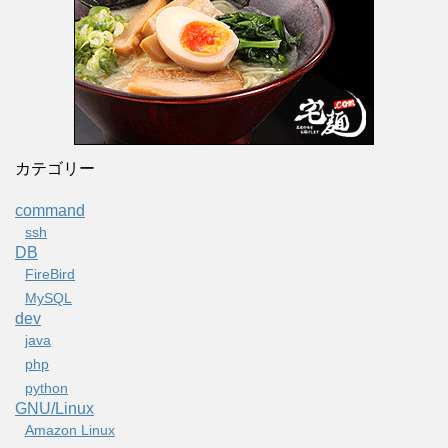
カテゴリー
command
ssh
DB
FireBird
MySQL
dev
java
php
python
GNU/Linux
Amazon Linux