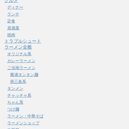
グルメ
ディナー
ランチ
定食
居酒屋
焼肉
トラブルシュート
ラーメン全般
オリジナル系
カレーラーメン
ご当地ラーメン
勝浦タンタン麺
燕三条系
タンメン
チャッチャ系
ちゃん系
つけ麺
ラーメン・中華そば
ラーメンショップ