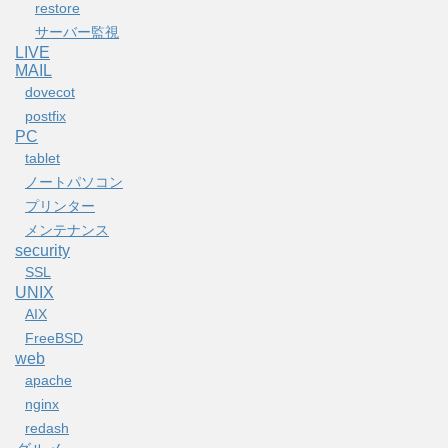
restore
サーバー監視
LIVE
MAIL
dovecot
postfix
PC
tablet
ノートパソコン
プリンター
メンテナンス
security
SSL
UNIX
AIX
FreeBSD
web
apache
nginx
redash