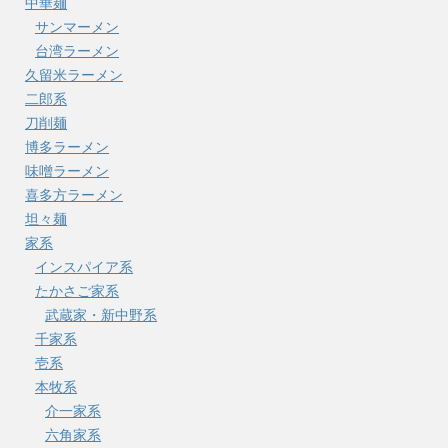
中華麺
サンマーメン
台湾ラーメン
久留米ラーメン
二郎系
刀削麺
博多ラーメン
味噌ラーメン
喜多方ラーメン
坦々麺
家系
インスパイア系
たかさご家系
武蔵家・新中野系
千家系
壱系
本牧系
介一家系
六角家系