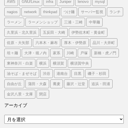
AWS
GNU/Linux
infra
Juniper
lenovo
mysql
nagios
network
thinkpad
つけ麺
サーバー監視
ランチ
ラーメン
ラーメンショップ
三浦・三崎
中華麺
久里浜・北久里浜
五反田・大崎
伊勢佐木町・黄金町
佐原・大矢部
六本木・麻布
厚木・伊勢原
品川・大井町
坦々麺
大津・堀ノ内
家系
川崎
戸塚
新橋・虎ノ門
東神奈川・白楽
横浜
横須賀
横須賀中央
油そば・まぜそば
渋谷
港南台
目黒
磯子・杉田
自由が丘
蒲田・大森
蕎麦
藤沢・辻堂
追浜・田浦
金沢八景・文庫
閉店
アーカイブ
ア
ー