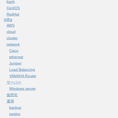
bash
CentOS
RedHat
infra
AWS
cloud
cluster
network
Cisco
ethernet
Juniper
Load Balancing
YAMAHA Router
サーバー
Windows server
仮想化
運用
backup
nagios