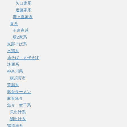
矢口家系
近藤家系
寿々喜家系
直系
王道家系
環2家系
支那そば系
水鶏系
油そば・まぜそば
淡麗系
神奈川県
横須賀市
背脂系
豚骨ラーメン
豚骨魚介
魚介・煮干系
貝出汁系
鯛出汁系
鶏清湯系