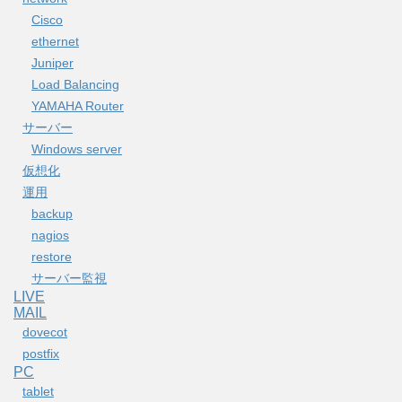
Cisco
ethernet
Juniper
Load Balancing
YAMAHA Router
サーバー
Windows server
仮想化
運用
backup
nagios
restore
サーバー監視
LIVE
MAIL
dovecot
postfix
PC
tablet