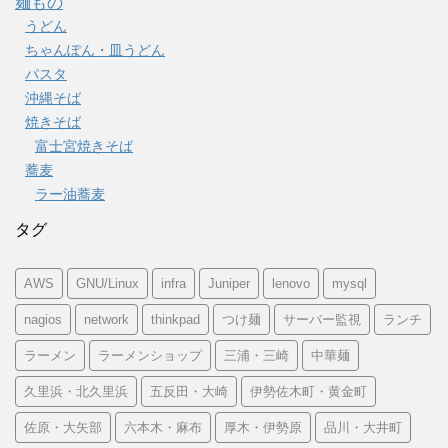
麺もの
うどん
ちゃんぽん・皿うどん
パスタ
沖縄そば
焼きそば
富士宮焼きそば
蕎麦
ラー油蕎麦
タグ
AWS
GNU/Linux
infra
Juniper
lenovo
mysql
nagios
network
thinkpad
つけ麺
サーバー監視
ランチ
ラーメン
ラーメンショップ
三浦・三崎
中華麺
久里浜・北久里浜
五反田・大崎
伊勢佐木町・黄金町
佐原・大矢部
六本木・麻布
厚木・伊勢原
品川・大井町