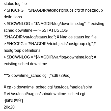
status log file
< $HGCFG = “$NAGDIR/etc/hostgroups.cfg”;# hostgroup
definitions
< $DOWNLOG = “$NAGDIR/log/downtime.log”; # existing
sched downtime — > $STATUSLOG =
“$NAGDIR/var/log/status.log”; # Nagios status log file
> $HGCFG = “$NAGDIR/etc/objects/hostgroup.cfg”;#
hostgroup definitions
> $DOWNLOG = “$NAGDIR/var/log/downtime.log”; #
existing sched downtime
***2.downtime_sched.cgi [#sd8729ed]
# cp -p downtime_sched.cgi /usr/local/nagios/sbin/
# vi /usr/local/nagios/sbin/downtime_sched.cgi
-[編集内容]
20c20