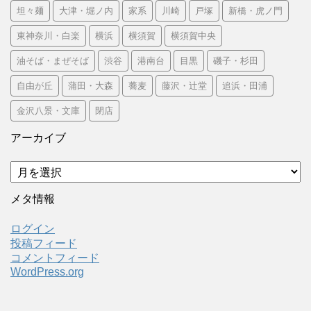
坦々麺
大津・堀ノ内
家系
川崎
戸塚
新橋・虎ノ門
東神奈川・白楽
横浜
横須賀
横須賀中央
油そば・まぜそば
渋谷
港南台
目黒
磯子・杉田
自由が丘
蒲田・大森
蕎麦
藤沢・辻堂
追浜・田浦
金沢八景・文庫
閉店
アーカイブ
ア
ー
カ
メタ情報
イ
ブ
ログイン
投稿フィード
コメントフィード
WordPress.org