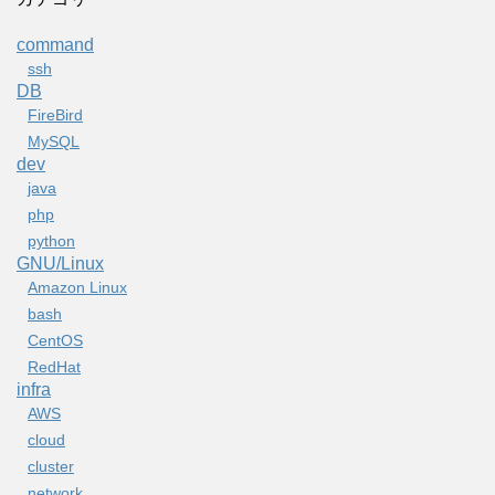
command
ssh
DB
FireBird
MySQL
dev
java
php
python
GNU/Linux
Amazon Linux
bash
CentOS
RedHat
infra
AWS
cloud
cluster
network