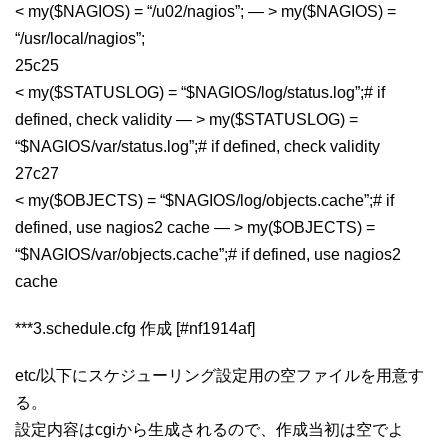
< my($NAGIOS) = “/u02/nagios”; — > my($NAGIOS) =
“/usr/local/nagios”;
25c25
< my($STATUSLOG) = “$NAGIOS/log/status.log”;# if
defined, check validity — > my($STATUSLOG) =
“$NAGIOS/var/status.log”;# if defined, check validity
27c27
< my($OBJECTS) = “$NAGIOS/log/objects.cache”;# if
defined, use nagios2 cache — > my($OBJECTS) =
“$NAGIOS/var/objects.cache”;# if defined, use nagios2
cache
***3.schedule.cfg 作成 [#nf1914af]
etc/以下にスケジューリング設定用の空ファイルを用意す
る。
設定内容はcgiから生成されるので、作成当初は空でよ