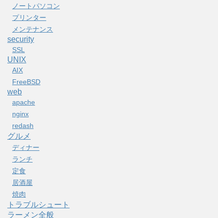
ノートパソコン
プリンター
メンテナンス
security
SSL
UNIX
AIX
FreeBSD
web
apache
nginx
redash
グルメ
ディナー
ランチ
定食
居酒屋
焼肉
トラブルシュート
ラーメン全般