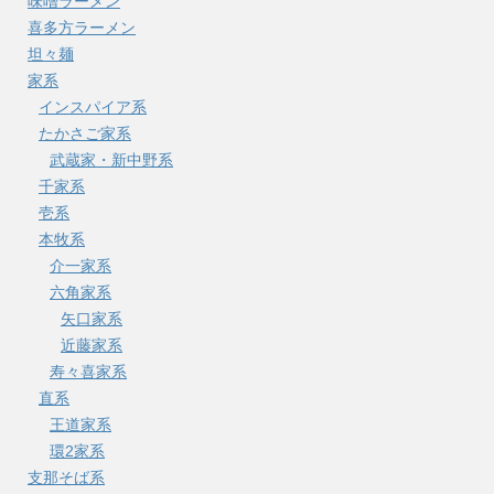
味噌ラーメン
喜多方ラーメン
坦々麺
家系
インスパイア系
たかさご家系
武蔵家・新中野系
千家系
壱系
本牧系
介一家系
六角家系
矢口家系
近藤家系
寿々喜家系
直系
王道家系
環2家系
支那そば系