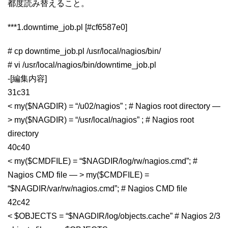
都度読み替えること。
***1.downtime_job.pl [#cf6587e0]
# cp downtime_job.pl /usr/local/nagios/bin/
# vi /usr/local/nagios/bin/downtime_job.pl
-[編集内容]
31c31
< my($NAGDIR) = “/u02/nagios” ; # Nagios root directory —
> my($NAGDIR) = “/usr/local/nagios” ; # Nagios root
directory
40c40
< my($CMDFILE) = “$NAGDIR/log/rw/nagios.cmd”; #
Nagios CMD file — > my($CMDFILE) =
“$NAGDIR/var/rw/nagios.cmd”; # Nagios CMD file
42c42
< $OBJECTS = “$NAGDIR/log/objects.cache” # Nagios 2/3