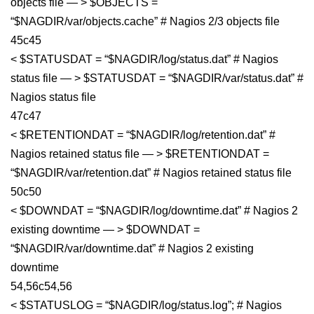
objects file — > $OBJECTS =
“$NAGDIR/var/objects.cache” # Nagios 2/3 objects file
45c45
< $STATUSDAT = “$NAGDIR/log/status.dat” # Nagios
status file — > $STATUSDAT = “$NAGDIR/var/status.dat” #
Nagios status file
47c47
< $RETENTIONDAT = “$NAGDIR/log/retention.dat” #
Nagios retained status file — > $RETENTIONDAT =
“$NAGDIR/var/retention.dat” # Nagios retained status file
50c50
< $DOWNDAT = “$NAGDIR/log/downtime.dat” # Nagios 2
existing downtime — > $DOWNDAT =
“$NAGDIR/var/downtime.dat” # Nagios 2 existing
downtime
54,56c54,56
< $STATUSLOG = “$NAGDIR/log/status.log”; # Nagios