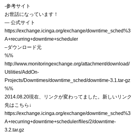
-参考サイト
お世話になっています！
— 公式サイト
https://exchange.icinga.org/exchange/downtime_sched%3
A+recurring+downtime+scheduler
–ダウンロード元
%%
http://www.monitoringexchange.org/attachment/download/
Utilities/AddOn-
Projects/Downtimes/downtime_sched/downtime-3.1.tar-gz
%%
2014.08.20現在、リンクが変わってました。新しいリンク
先はこちら↓
https://exchange.icinga.org/exchange/downtime_sched%3
A+recurring+downtime+scheduler/files/2/downtime-
3.2.tar.gz