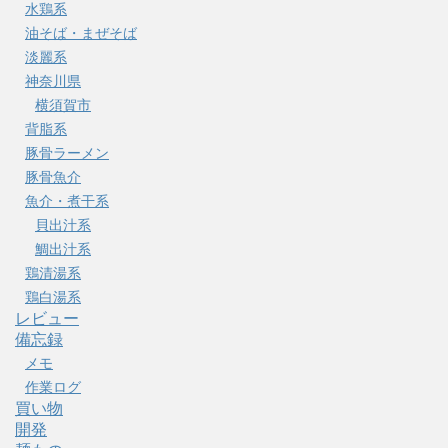
水鶏系
油そば・まぜそば
淡麗系
神奈川県
横須賀市
背脂系
豚骨ラーメン
豚骨魚介
魚介・煮干系
貝出汁系
鯛出汁系
鶏清湯系
鶏白湯系
レビュー
備忘録
メモ
作業ログ
買い物
開発