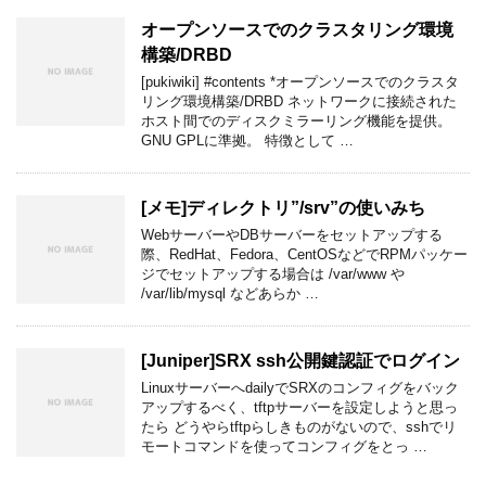
オープンソースでのクラスタリング環境
構築/DRBD
[pukiwiki] #contents *オープンソースでのクラスタ
リング環境構築/DRBD ネットワークに接続された
ホスト間でのディスクミラーリング機能を提供。
GNU GPLに準拠。 特徴として …
[メモ]ディレクトリ”/srv”の使いみち
WebサーバーやDBサーバーをセットアップする
際、RedHat、Fedora、CentOSなどでRPMパッケー
ジでセットアップする場合は /var/www や
/var/lib/mysql などあらか …
[Juniper]SRX ssh公開鍵認証でログイン
LinuxサーバーへdailyでSRXのコンフィグをバック
アップするべく、tftpサーバーを設定しようと思っ
たら どうやらtftpらしきものがないので、sshでリ
モートコマンドを使ってコンフィグをとっ …