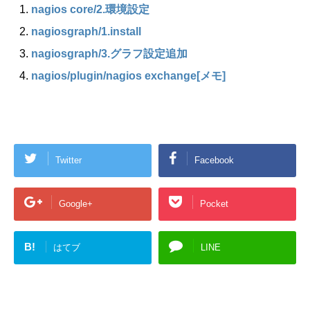
nagios core​/2.環境設定
nagiosgraph/1.install
nagiosgraph​/3.グラフ設定追加
nagios​/plugin​/nagios exchange[メモ]
Twitter
Facebook
Google+
Pocket
B!
はてブ
LINE