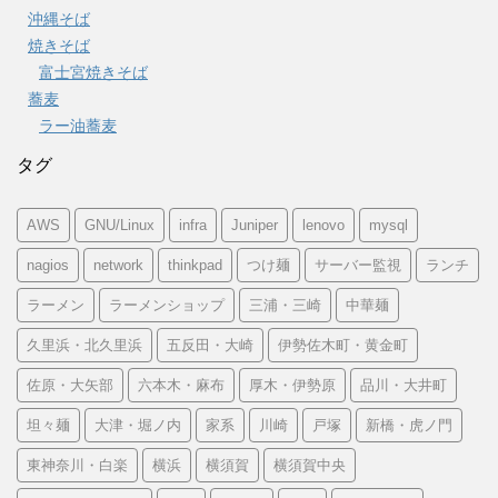
沖縄そば
焼きそば
富士宮焼きそば
蕎麦
ラー油蕎麦
タグ
AWS
GNU/Linux
infra
Juniper
lenovo
mysql
nagios
network
thinkpad
つけ麺
サーバー監視
ランチ
ラーメン
ラーメンショップ
三浦・三崎
中華麺
久里浜・北久里浜
五反田・大崎
伊勢佐木町・黄金町
佐原・大矢部
六本木・麻布
厚木・伊勢原
品川・大井町
坦々麺
大津・堀ノ内
家系
川崎
戸塚
新橋・虎ノ門
東神奈川・白楽
横浜
横須賀
横須賀中央