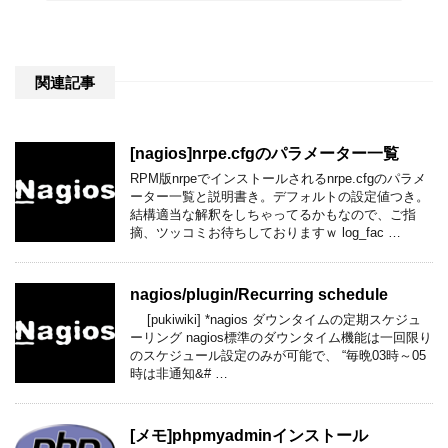
関連記事
[nagios]nrpe.cfgのパラメーター一覧
RPM版nrpeでインストールされるnrpe.cfgのパラメ
ーター一覧と説明書き。デフォルトの設定値つき。
結構適当な解釈をしちゃってるかもなので、ご指
摘、ツッコミお待ちしておりますｗ log_fac …
nagios​/plugin​/Recurring schedule
[pukiwiki] *nagios ダウンタイムの定期スケジュ
ーリング nagios標準のダウンタイム機能は一回限り
のスケジュール設定のみが可能で、 “毎晩03時～05
時は非通知&# …
[メモ]phpmyadmin​インストール