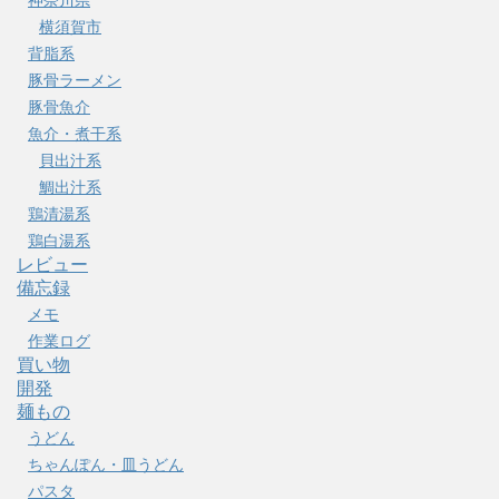
横須賀市
背脂系
豚骨ラーメン
豚骨魚介
魚介・煮干系
貝出汁系
鯛出汁系
鶏清湯系
鶏白湯系
レビュー
備忘録
メモ
作業ログ
買い物
開発
麺もの
うどん
ちゃんぽん・皿うどん
パスタ