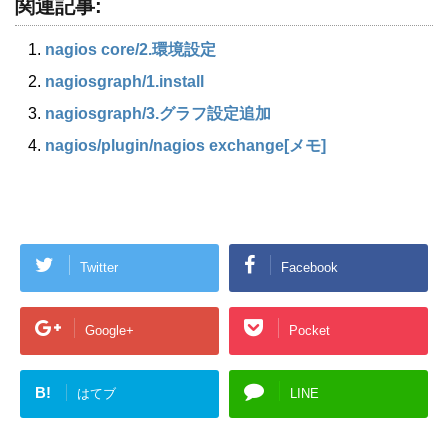
関連記事:
nagios core​/2.環境設定
nagiosgraph/1.install
nagiosgraph​/3.グラフ設定追加
nagios​/plugin​/nagios exchange[メモ]
Twitter
Facebook
Google+
Pocket
B!
はてブ
LINE