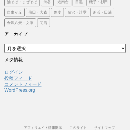
油そば・まぜそば
渋谷
港南台
目黒
磯子・杉田
自由が丘
蒲田・大森
蕎麦
藤沢・辻堂
追浜・田浦
金沢八景・文庫
閉店
アーカイブ
ア
ー
カ
メタ情報
イ
ブ
ログイン
投稿フィード
コメントフィード
WordPress.org
アフィリエイト情報開示
このサイト
サイトマップ