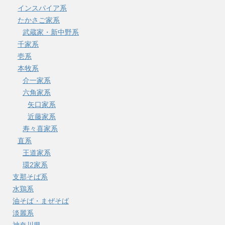
インスパイア系
たかさご家系
武蔵家・新中野系
千家系
壱系
本牧系
介一家系
六角家系
矢口家系
近藤家系
寿々喜家系
直系
王道家系
環2家系
支那そば系
水鶏系
油そば・まぜそば
淡麗系
神奈川県