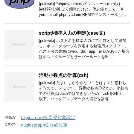
[pukiwiki] *phpmyadminのインストール(rpm版)
[#e19741b9] ごく簡単だけど、備忘録として。 #
yum install phpmyadmin RPMでインストールし …
script​/標準入力の判定(case文)
[pukiwiki] ホスト名を標準入力にて引数として追加
し、ホストグループを判定する勉強用スクリプト。
ホスト名の先頭にweb、db、app、mailがあった場合
はホストグループとサーバールートを出 …
浮動小数点の計算(zsh)
[pukiwiki] たまにしかやらないことはすぐに忘れち
ゃうので、メモです。 浮動小数点(0.2とか、小数点
での計算)はbashではできないため、zshを利用。
以下、バックアップデータの増分を計算 …
PREV
nagios core​/3.監視対象設定
NEXT
nagiosgraph​/2.詳細設定