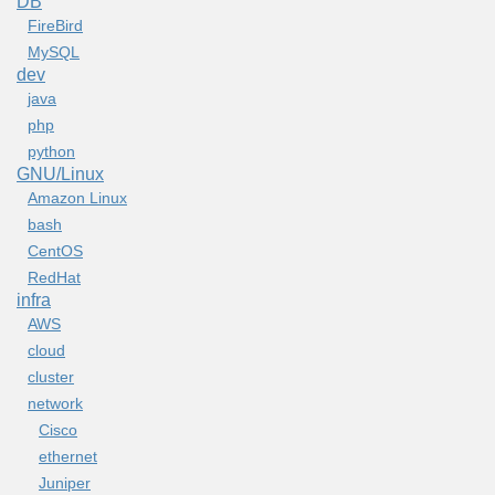
DB
FireBird
MySQL
dev
java
php
python
GNU/Linux
Amazon Linux
bash
CentOS
RedHat
infra
AWS
cloud
cluster
network
Cisco
ethernet
Juniper