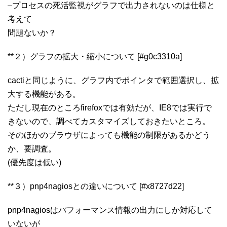
–プロセスの死活監視がグラフで出力されないのは仕様と
考えて
問題ないか？
**２）グラフの拡大・縮小について [#g0c3310a]
cactiと同じように、グラフ内でポインタで範囲選択し、拡
大する機能がある。
ただし現在のところfirefoxでは有効だが、IE8では実行で
きないので、調べてカスタマイズしておきたいところ。
そのほかのブラウザによっても機能の制限があるかどう
か、要調査。
(優先度は低い)
**３）pnp4nagiosとの違いについて [#x8727d22]
pnp4nagiosはパフォーマンス情報の出力にしか対応して
いないが