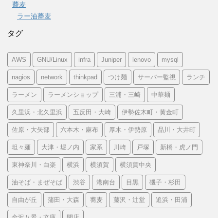
蕎麦
ラー油蕎麦
タグ
AWS
GNU/Linux
infra
Juniper
lenovo
mysql
nagios
network
thinkpad
つけ麺
サーバー監視
ランチ
ラーメン
ラーメンショップ
三浦・三崎
中華麺
久里浜・北久里浜
五反田・大崎
伊勢佐木町・黄金町
佐原・大矢部
六本木・麻布
厚木・伊勢原
品川・大井町
坦々麺
大津・堀ノ内
家系
川崎
戸塚
新橋・虎ノ門
東神奈川・白楽
横浜
横須賀
横須賀中央
油そば・まぜそば
渋谷
港南台
目黒
磯子・杉田
自由が丘
蒲田・大森
蕎麦
藤沢・辻堂
追浜・田浦
金沢八景・文庫
閉店