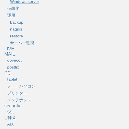
Windows server
仮想化
運用
backup
nagios
restore
サーバー監視
LIVE
MAIL
dovecot
postfix
PC
tablet
ノートパソコン
プリンター
メンテナンス
security
SSL
UNIX
AIX