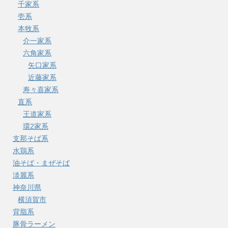
千家系
壱系
本牧系
介一家系
六角家系
矢口家系
近藤家系
寿々喜家系
直系
王道家系
環2家系
支那そば系
水鶏系
油そば・まぜそば
淡麗系
神奈川県
横須賀市
背脂系
豚骨ラーメン