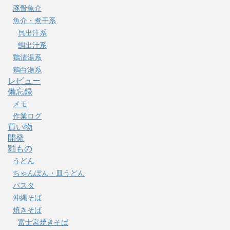
豚骨魚介
魚介・煮干系
貝出汁系
鯛出汁系
鶏清湯系
鶏白湯系
レビュー
備忘録
メモ
作業ログ
買い物
開発
麺もの
うどん
ちゃんぽん・皿うどん
パスタ
沖縄そば
焼きそば
富士宮焼きそば