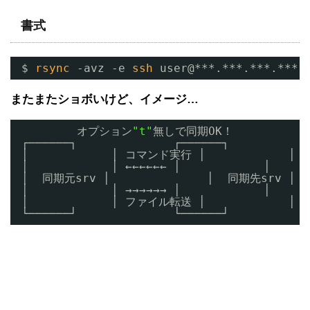
書式
$ 
rsync
-avz -e 
ssh
user@***.***.***
またまたショボいけど、イメージ…
オプション
"t"
無しで同期OK！
┌──────┐              ┌──────┐
│            │ コマンド実行 │            │
│            │ ←←←←←← │            │
│  同期元srv │              │  同期先srv │
│            │ →→→→→→ │            │
│            │ ファイル転送 │            │
└──────┘              └──────┘