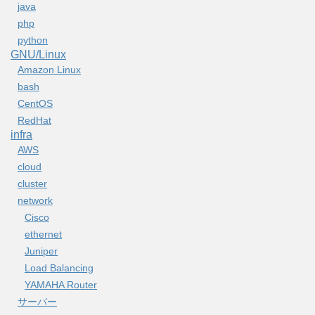
java
php
python
GNU/Linux
Amazon Linux
bash
CentOS
RedHat
infra
AWS
cloud
cluster
network
Cisco
ethernet
Juniper
Load Balancing
YAMAHA Router
サーバー