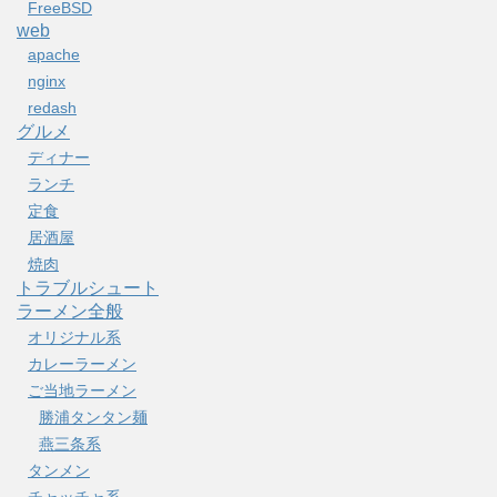
FreeBSD
web
apache
nginx
redash
グルメ
ディナー
ランチ
定食
居酒屋
焼肉
トラブルシュート
ラーメン全般
オリジナル系
カレーラーメン
ご当地ラーメン
勝浦タンタン麺
燕三条系
タンメン
チャッチャ系