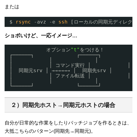
または
$ 
rsync
-avz -e 
ssh
[ローカルの同期元ディレクトリ]
ショボいけど、一応イメージ…
オプション
"t"
をつける！
┌──────┐              ┌──────┐
│            │              │            
│            │ コマンド実行 │            │
│  同期元srv │ →→→→→→ │  同期先srv │
│            │ ファイル転送 │            │
│            │              │            
└──────┘              └──────┘
２）同期先ホスト→同期元ホストの場合
自分が日常的な作業をしたりバッチジョブを作るときは、
大抵こちらのパターン(同期先→同期元)。