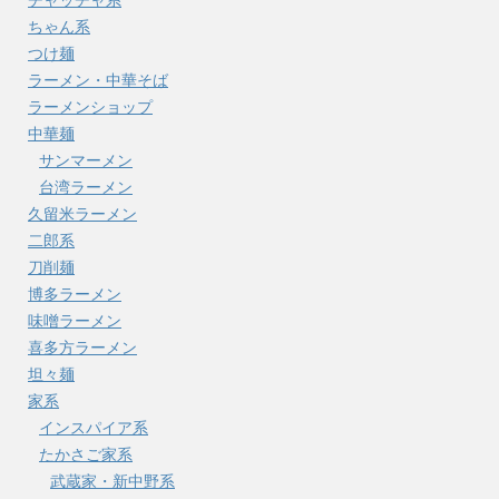
ちゃん系
つけ麺
ラーメン・中華そば
ラーメンショップ
中華麺
サンマーメン
台湾ラーメン
久留米ラーメン
二郎系
刀削麺
博多ラーメン
味噌ラーメン
喜多方ラーメン
坦々麺
家系
インスパイア系
たかさご家系
武蔵家・新中野系