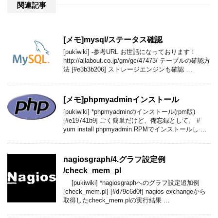
関連記事
[メモ]mysql​/ステータス確認
[pukiwiki] -参考URL お世話になっております！
http://allabout.co.jp/gm/gc/47473/ テーブルの確認方
法 [#e3b3b206] ストレージエンジンも確認 …
[メモ]phpmyadmin​インストール
[pukiwiki] *phpmyadminのインストール(rpm版)
[#e19741b9] ごく簡単だけど、備忘録として。 #
yum install phpmyadmin RPMでインストールし …
nagiosgraph​/4.グラフ設定例​
/check_mem_pl
[pukiwiki] *nagiosgraphへのグラフ設定追加例
[check_mem.pl] [#d79c6d0f] nagios exchangeから
取得したcheck_mem.plの実行結果 …