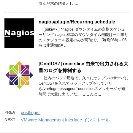
悩んだ末の結論とし …
nagios​/plugin​/Recurring schedule
[pukiwiki] *nagios ダウンタイムの定期スケジュ
ーリング nagios標準のダウンタイム機能は一回限り
のスケジュール設定のみが可能で、 “毎晩03時～05
時は非通知&# …
[CentOS7] user.slice 由来で出力される大
量のログを抑制する
社内のバッチ用途で、久々にオンプレのサーバに
CentOS7を入れてセットアップをしていた
ら/var/log/messagesにuser.sliceのメッセージが短
時間で大量に出ていた。 ここんとこ …
PREV
postfinger
NEXT
VMware Management Interface インストール