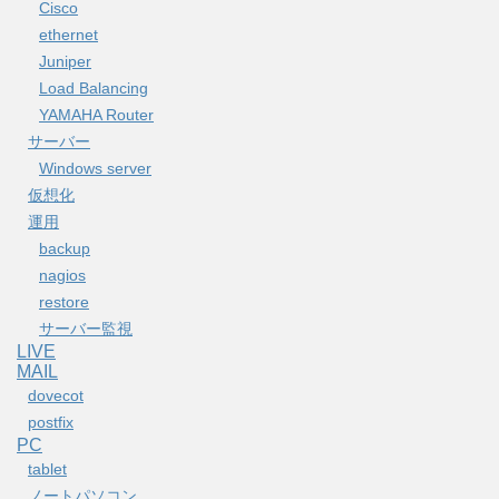
Cisco
ethernet
Juniper
Load Balancing
YAMAHA Router
サーバー
Windows server
仮想化
運用
backup
nagios
restore
サーバー監視
LIVE
MAIL
dovecot
postfix
PC
tablet
ノートパソコン