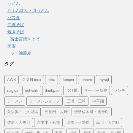
うどん
ちゃんぽん・皿うどん
パスタ
沖縄そば
焼きそば
富士宮焼きそば
蕎麦
ラー油蕎麦
タグ
AWS
GNU/Linux
infra
Juniper
lenovo
mysql
nagios
network
thinkpad
つけ麺
サーバー監視
ランチ
ラーメン
ラーメンショップ
三浦・三崎
中華麺
久里浜・北久里浜
五反田・大崎
伊勢佐木町・黄金町
佐原・大矢部
六本木・麻布
厚木・伊勢原
品川・大井町