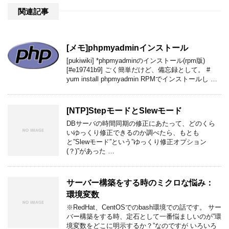
関連記事
[メモ]phpmyadmin​インストール
[pukiwiki] *phpmyadminのインストール(rpm版)
[#e19741b9] ごく簡単だけど、備忘録として。 #
yum install phpmyadmin RPMでインストールし …
[NTP]StepモードとSlewモード
DBサーバの時間同期の修正にあたって、どのくら
いゆっくり修正できるのか調べたら、もとも
と”Slewモード”という”ゆっくり修正オプション
(？)”があった …
サーバー構築をする時のミクロな悩み：
環境変数
※RedHat、CentOSでのbash環境での話です。 サー
バー構築をする時、定石として一番悩ましいのが”環
境変数をどこに明示するか？”なのですが いろいろ