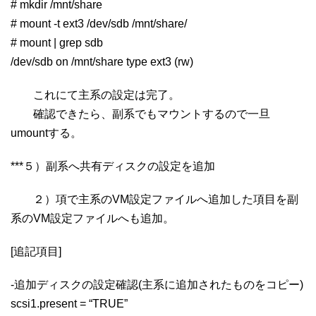
# mkdir /mnt/share
# mount -t ext3 /dev/sdb /mnt/share/
# mount | grep sdb
/dev/sdb on /mnt/share type ext3 (rw)
これにて主系の設定は完了。
確認できたら、副系でもマウントするので一旦
umountする。
***５）副系へ共有ディスクの設定を追加
２）項で主系のVM設定ファイルへ追加した項目を副
系のVM設定ファイルへも追加。
[追記項目]
-追加ディスクの設定確認(主系に追加されたものをコピー)
scsi1.present = “TRUE”