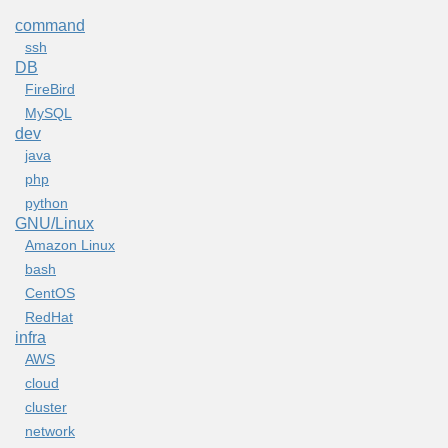
command
ssh
DB
FireBird
MySQL
dev
java
php
python
GNU/Linux
Amazon Linux
bash
CentOS
RedHat
infra
AWS
cloud
cluster
network