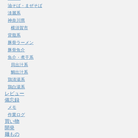
油そば・まぜそば
淡麗系
神奈川県
横須賀市
背脂系
豚骨ラーメン
豚骨魚介
魚介・煮干系
貝出汁系
鯛出汁系
鶏清湯系
鶏白湯系
レビュー
備忘録
メモ
作業ログ
買い物
開発
麺もの