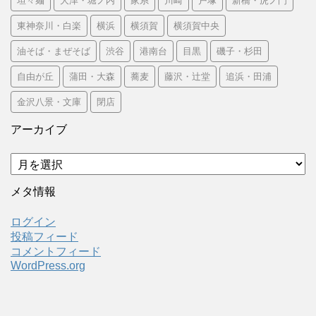
坦々麺
大津・堀ノ内
家系
川崎
戸塚
新橋・虎ノ門
東神奈川・白楽
横浜
横須賀
横須賀中央
油そば・まぜそば
渋谷
港南台
目黒
磯子・杉田
自由が丘
蒲田・大森
蕎麦
藤沢・辻堂
追浜・田浦
金沢八景・文庫
閉店
アーカイブ
ア
ー
カ
メタ情報
イ
ブ
ログイン
投稿フィード
コメントフィード
WordPress.org