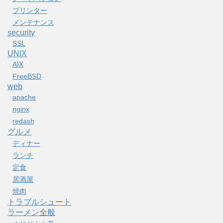
プリンター
メンテナンス
security
SSL
UNIX
AIX
FreeBSD
web
apache
nginx
redash
グルメ
ディナー
ランチ
定食
居酒屋
焼肉
トラブルシュート
ラーメン全般