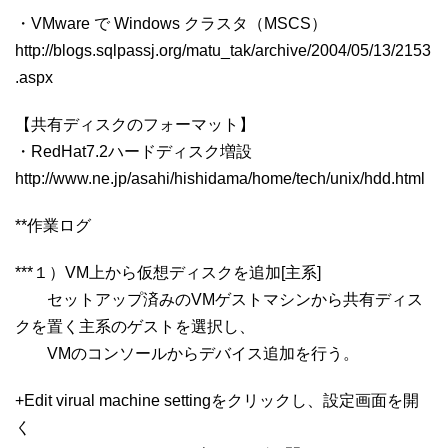
・VMware で Windows クラスタ（MSCS）
http://blogs.sqlpassj.org/matu_tak/archive/2004/05/13/2153
.aspx
【共有ディスクのフォーマット】
・RedHat7.2ハードディスク増設
http://www.ne.jp/asahi/hishidama/home/tech/unix/hdd.html
**作業ログ
***１）VM上から仮想ディスクを追加[主系]
セットアップ済みのVMゲストマシンから共有ディス
クを置く主系のゲストを選択し、
VMのコンソールからデバイス追加を行う。
+Edit virual machine settingをクリックし、設定画面を開
く