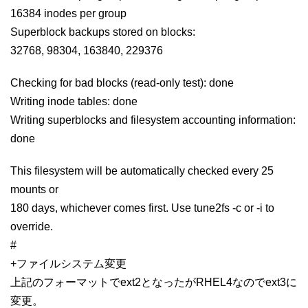
16384 inodes per group
Superblock backups stored on blocks:
32768, 98304, 163840, 229376
Checking for bad blocks (read-only test): done
Writing inode tables: done
Writing superblocks and filesystem accounting information:
done
This filesystem will be automatically checked every 25
mounts or
180 days, whichever comes first. Use tune2fs -c or -i to
override.
#
+ファイルシステム変更
上記のフォーマットでext2となったがRHEL4なのでext3に
変更。