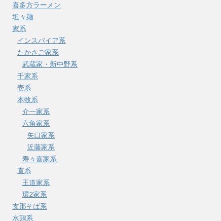
喜多方ラーメン
坦々麺
家系
インスパイア系
たかさご家系
武蔵家・新中野系
千家系
壱系
本牧系
介一家系
六角家系
矢口家系
近藤家系
寿々喜家系
直系
王道家系
環2家系
支那そば系
水鶏系