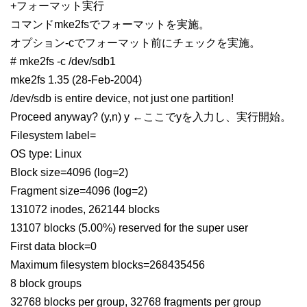
+フォーマット実行
コマンドmke2fsでフォーマットを実施。
オプション-cでフォーマット前にチェックを実施。
# mke2fs -c /dev/sdb1
mke2fs 1.35 (28-Feb-2004)
/dev/sdb is entire device, not just one partition!
Proceed anyway? (y,n) y ←ここでyを入力し、実行開始。
Filesystem label=
OS type: Linux
Block size=4096 (log=2)
Fragment size=4096 (log=2)
131072 inodes, 262144 blocks
13107 blocks (5.00%) reserved for the super user
First data block=0
Maximum filesystem blocks=268435456
8 block groups
32768 blocks per group, 32768 fragments per group