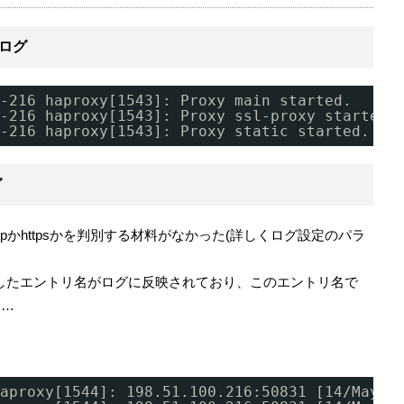
動ログ
-216 haproxy[1543]: Proxy main started.
-216 haproxy[1543]: Proxy ssl-proxy started.
-216 haproxy[1543]: Proxy static started.
グ
pかhttpsかを判別する材料がなかった(詳しくログ設定のパラ
で指定したエントリ名がログに反映されており、このエントリ名で
た…
aproxy[1544]: 198.51.100.216:50831 [14
/May/2