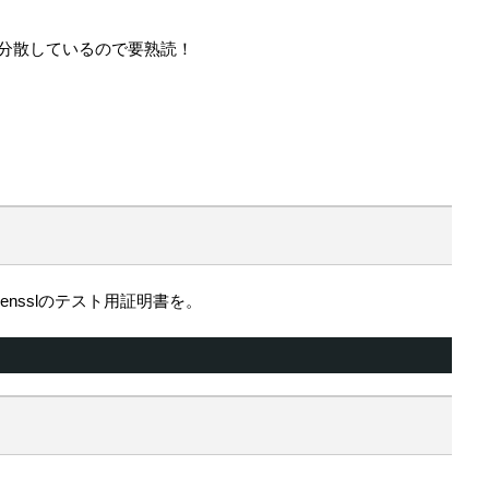
つ分散しているので要熟読！
nsslのテスト用証明書を。