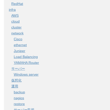
RedHat
infra
AWS
cloud
cluster
network
Cisco
ethernet
Juniper
Load Balancing
YAMAHA Router
サーバー
Windows server
仮想化
運用
backup
nagios
restore
サーバー監視