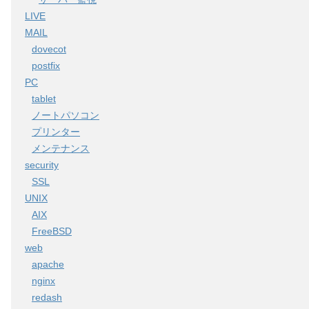
LIVE
MAIL
dovecot
postfix
PC
tablet
ノートパソコン
プリンター
メンテナンス
security
証明書の指定
SSL
側のプロトコルの指定、httpでOK
UNIX
ォルトのバックエンド、こちらはhttpで指定しているエントリと同じでOK
AIX
FreeBSD
web
apache
nginx
redash