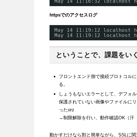
May 14 11:16:32 localhost h
httpsでのアクセスログ
May 14 11:19:12 localhost h
May 14 11:19:12 localhost h
ということで、課題をい
フロントエンド側で接続プロトコルに
る。
しょうもないエラーとして、デフォル
保護されていない画像やファイルにリ
ったorz
→制限解除を行い、動作確認OK（汗
動かすだけなら割と簡単ながら、SSLに