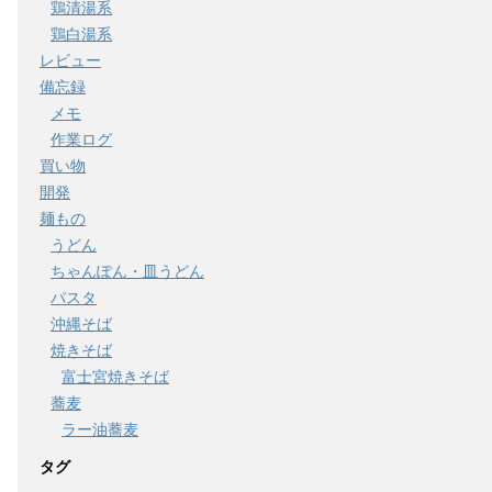
鶏清湯系
鶏白湯系
レビュー
備忘録
メモ
作業ログ
買い物
開発
麺もの
うどん
ちゃんぽん・皿うどん
パスタ
沖縄そば
焼きそば
富士宮焼きそば
蕎麦
ラー油蕎麦
タグ