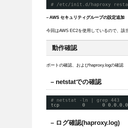
# /etc/init.d/haproxy resta
– AWS セキュリティグループの設定追加
今回はAWS EC2を使用しているので、
動作確認
ポートの確認、およびhaproxy.logの確認
– netstatでの確認
# netstat -ln | grep 443
tcp        0      0 0.0.0.0
– ログ確認(haproxy.log)