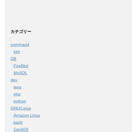
カテゴリー
command
ssh
DB
FireBird
MySQL
dev
java
php
python
GNU/Linux
Amazon Linux
bash
CentOS