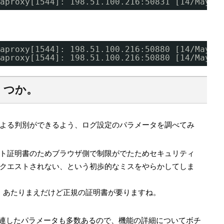
aproxy[1544]: 198.51.100.216:50831 [14
/May/2
aproxy[1544]: 198.51.100.216:50880 [14
/May/2
aproxy[1544]: 198.51.100.216:50880 [14
/May/2
くつか。
よる判別ができるよう、ログ設定のパラメータを調べてみ
ト証明書のためブラウザ側で制限がでたためセキュリティ
クエストされない、という初歩的なミスをやらかしてしま
 あたりまえだけど正規の証明書が要りますね。
関連したパラメータも多数あるので、機能の詳細についてボチ