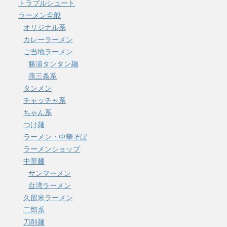
トラブルシュート
ラーメン全般
オリジナル系
カレーラーメン
ご当地ラーメン
勝浦タンタン麺
燕三条系
タンメン
チャッチャ系
ちゃん系
つけ麺
ラーメン・中華そば
ラーメンショップ
中華麺
サンマーメン
台湾ラーメン
久留米ラーメン
二郎系
刀削麺