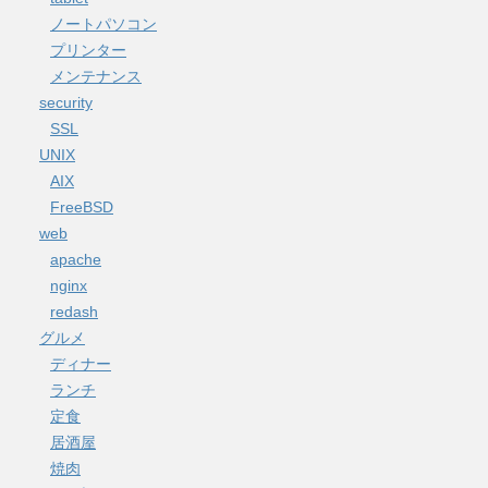
ノートパソコン
プリンター
メンテナンス
security
SSL
UNIX
AIX
FreeBSD
web
apache
nginx
redash
グルメ
ディナー
ランチ
定食
居酒屋
焼肉