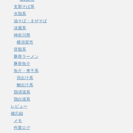
支那そば系
水鶏系
油そば・まぜそば
淡麗系
神奈川県
横須賀市
背脂系
豚骨ラーメン
豚骨魚介
魚介・煮干系
貝出汁系
鯛出汁系
鶏清湯系
鶏白湯系
レビュー
備忘録
メモ
作業ログ