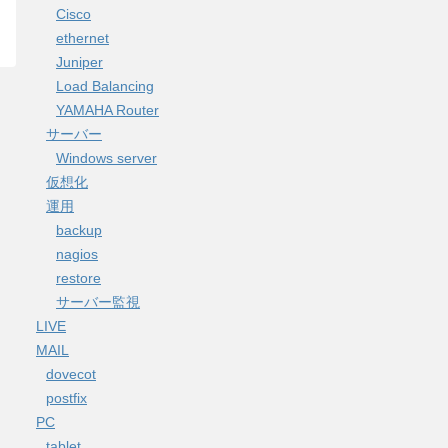
Cisco
ethernet
Juniper
Load Balancing
YAMAHA Router
サーバー
Windows server
仮想化
運用
backup
nagios
restore
サーバー監視
LIVE
MAIL
dovecot
postfix
PC
tablet