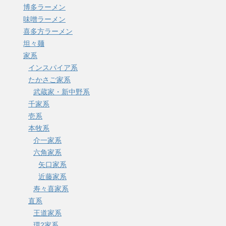
博多ラーメン
味噌ラーメン
喜多方ラーメン
坦々麺
家系
インスパイア系
たかさご家系
武蔵家・新中野系
千家系
壱系
本牧系
介一家系
六角家系
矢口家系
近藤家系
寿々喜家系
直系
王道家系
環2家系