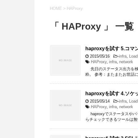
HOME
>
HAProxy
「 HAProxy 」 一覧
haproxyを試す 5.
2015/05/16
-
infra
,
Load
HAProxy
,
infra
,
network
先日のステータス出力を検証
粋。 参考：またまたお世話になってお
haproxyを試す 4.
2015/05/14
-
infra
,
Load
HAProxy
,
infra
,
network
haproxyでステータス
らチェックできるツールは無い様