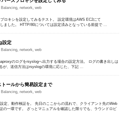
SSLリバースプロキシを設定してみる
 Balancing
,
network
,
web
スプロキシを設定してみるテスト。 設定環境はAWS EC2にて
6を使用しました。 HTTP/80については設定済みとなっている前提で …
og設定
 Balancing
,
network
,
web
 haproxyのログをrsyslogへ出力する場合の設定方法。 ログの書き出しは
するが、送信方法はrsyslogの環境に応じた、下記 …
インストールから簡易設定まで
 Balancing
,
network
,
web
版の設定、動作検証を。 先日のここからの流れで、クライアント先のWeb
証の一環です。 ざっとマニュアルを確認した限りでも、ラウンドロビ