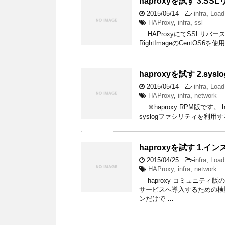
haproxyを試す 3.
2015/05/14
-
infra
,
Load
HAProxy
,
infra
,
ssl
HAProxyにてSSLリバー
RightImageのCentOS
haproxyを試す 2.sysl
2015/05/14
-
infra
,
Load
HAProxy
,
infra
,
network
※haproxy RPM版です。
syslogファシリティを利用
haproxyを試す 1.
2015/04/25
-
infra
,
Load
HAProxy
,
infra
,
network
haproxy コミュニティ
サービスへ導入するための検
ンだけで …