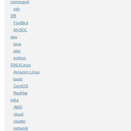
command
ssh
DB
FireBird
MySQL
dev
java
php
python
GNU/Linux
Amazon Linux
bash
CentOS
RedHat
infra
AWS
cloud
cluster
network