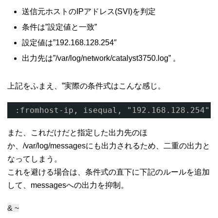
送信元ホストのIPアドレス(SVI)を判定
条件は”設定値と一致”
設定値は”192.168.128.254″
出力先は”/var/log/network/catalyst3750.log” 。
上記をふまえ、”実際の条件式はこんな感じ。
:fromhost-ip, isequal, "192.168.128.254" 
また、これだけだと指定した出力先のほ
か、/var/log/messagesにも出力されるため、二重の出力と
なってしまう。
これを避ける場合は、条件式の直下に下記のルールを追加
して、messagesへの出力を抑制。
& ~