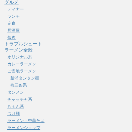
グルメ
ディナー
ランチ
定食
居酒屋
焼肉
トラブルシュート
ラーメン全般
オリジナル系
カレーラーメン
ご当地ラーメン
勝浦タンタン麺
燕三条系
タンメン
チャッチャ系
ちゃん系
つけ麺
ラーメン・中華そば
ラーメンショップ