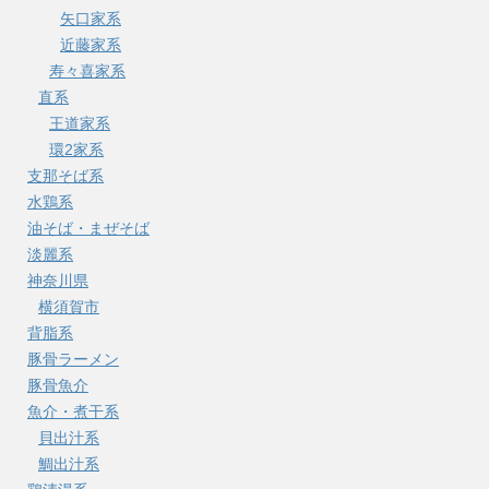
矢口家系
近藤家系
寿々喜家系
直系
王道家系
環2家系
支那そば系
水鶏系
油そば・まぜそば
淡麗系
神奈川県
横須賀市
背脂系
豚骨ラーメン
豚骨魚介
魚介・煮干系
貝出汁系
鯛出汁系