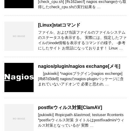
[check_cpu.sh] [#s162aecf] nagios exchangeから取
得したcheck_cpu.shの実行結果を …
[Linux]statコマンド
ファイル、および当該ファイルのファイルシステム
のステータスを表示する。 実際には、指定したファ
イルのinode情報を表示するコマンドの様子。 -参考
にしたサイト お世話になっております！ Linux …
nagios​/plugin​/nagios exchange[メモ]
[pukiwiki] *nagiosプラグイン[nagios exchenge]
[#b87d3de8] nagiosのnagios-pluginパッケージに含
まれていないアドオンで 必要と思われ …
postfixウィルス対策[ClamAV]
[pukiwiki] #topicpath &lastmod; testuser #contents
*postfixウィルス対策 タイトルはpostfixadmin/ウィ
ルス対策となっているが 実際 …