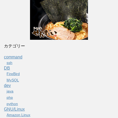
カテゴリー
command
ssh
DB
FireBird
MySQL
dev
java
php
python
GNU/Linux
Amazon Linux