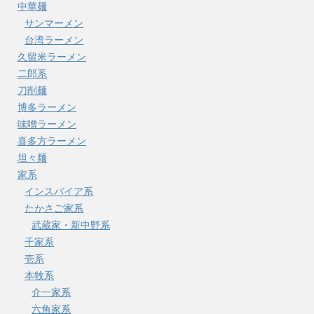
中華麺
サンマーメン
台湾ラーメン
久留米ラーメン
二郎系
刀削麺
博多ラーメン
味噌ラーメン
喜多方ラーメン
坦々麺
家系
インスパイア系
たかさご家系
武蔵家・新中野系
千家系
壱系
本牧系
介一家系
六角家系