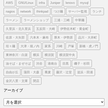
AWS
GNU/Linux
infra
Juniper
lenovo
mysql
nagios
network
thinkpad
つけ麺
サーバー監視
ランチ
ラーメン
ラーメンショップ
三浦・三崎
中華麺
久里浜・北久里浜
五反田・大崎
伊勢佐木町・黄金町
佐原・大矢部
六本木・麻布
厚木・伊勢原
品川・大井町
坦々麺
大津・堀ノ内
家系
川崎
戸塚
新橋・虎ノ門
東神奈川・白楽
横浜
横須賀
横須賀中央
油そば・まぜそば
渋谷
港南台
目黒
磯子・杉田
自由が丘
蒲田・大森
蕎麦
藤沢・辻堂
追浜・田浦
金沢八景・文庫
閉店
アーカイブ
ア
ー