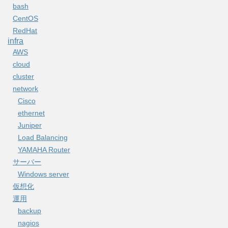
bash
CentOS
RedHat
infra
AWS
cloud
cluster
network
Cisco
ethernet
Juniper
Load Balancing
YAMAHA Router
サーバー
Windows server
仮想化
運用
backup
nagios