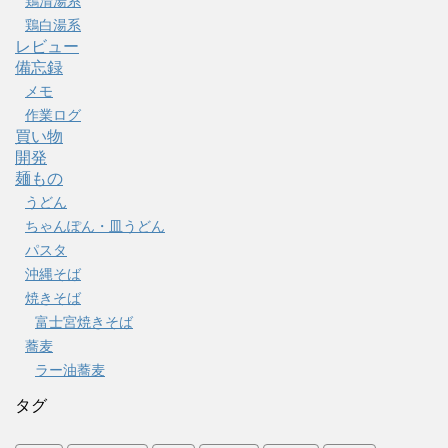
鶏清湯系
鶏白湯系
レビュー
備忘録
メモ
作業ログ
買い物
開発
麺もの
うどん
ちゃんぽん・皿うどん
パスタ
沖縄そば
焼きそば
富士宮焼きそば
蕎麦
ラー油蕎麦
タグ