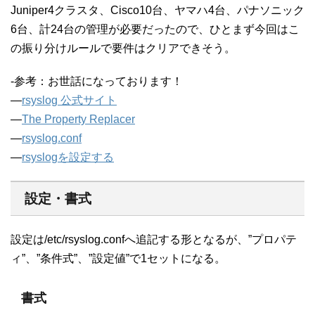
Juniper4クラスタ、Cisco10台、ヤマハ4台、パナソニック
6台、計24台の管理が必要だったので、ひとまず今回はこ
の振り分けルールで要件はクリアできそう。
-参考：お世話になっております！
—
rsyslog 公式サイト
—
The Property Replacer
—
rsyslog.conf
—
rsyslogを設定する
設定・書式
設定は/etc/rsyslog.confへ追記する形となるが、”プロパテ
ィ”、”条件式”、”設定値”で1セットになる。
書式