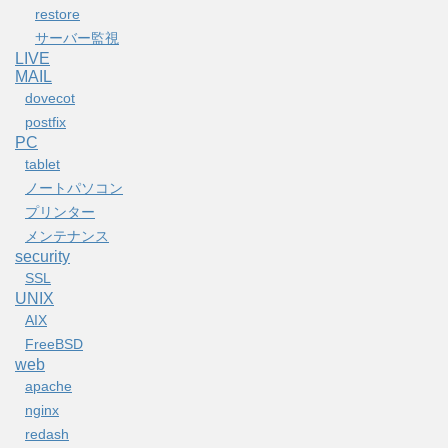
restore
サーバー監視
LIVE
MAIL
dovecot
postfix
PC
tablet
ノートパソコン
プリンター
メンテナンス
security
SSL
UNIX
AIX
FreeBSD
web
apache
nginx
redash