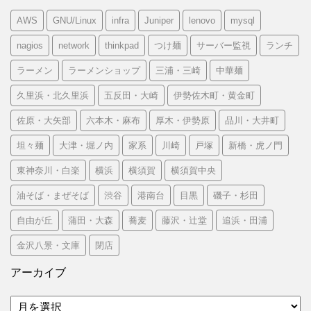
AWS
GNU/Linux
infra
Juniper
lenovo
mysql
nagios
network
thinkpad
つけ麺
サーバー監視
ランチ
ラーメン
ラーメンショップ
三浦・三崎
中華麺
久里浜・北久里浜
五反田・大崎
伊勢佐木町・黄金町
佐原・大矢部
六本木・麻布
厚木・伊勢原
品川・大井町
坦々麺
大津・堀ノ内
家系
川崎
戸塚
新橋・虎ノ門
東神奈川・白楽
横浜
横須賀
横須賀中央
油そば・まぜそば
渋谷
港南台
目黒
磯子・杉田
自由が丘
蒲田・大森
蕎麦
藤沢・辻堂
追浜・田浦
金沢八景・文庫
閉店
アーカイブ
ア