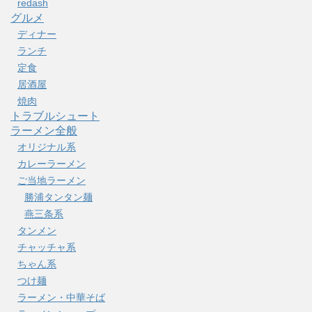
redash
グルメ
ディナー
ランチ
定食
居酒屋
焼肉
トラブルシュート
ラーメン全般
オリジナル系
カレーラーメン
ご当地ラーメン
勝浦タンタン麺
燕三条系
タンメン
チャッチャ系
ちゃん系
つけ麺
ラーメン・中華そば