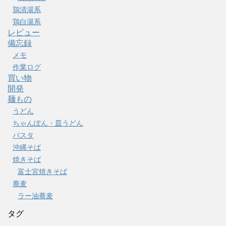
鶏清湯系
鶏白湯系
レビュー
備忘録
メモ
作業ログ
買い物
開発
麺もの
うどん
ちゃんぽん・皿うどん
パスタ
沖縄そば
焼きそば
富士宮焼きそば
蕎麦
ラー油蕎麦
タグ