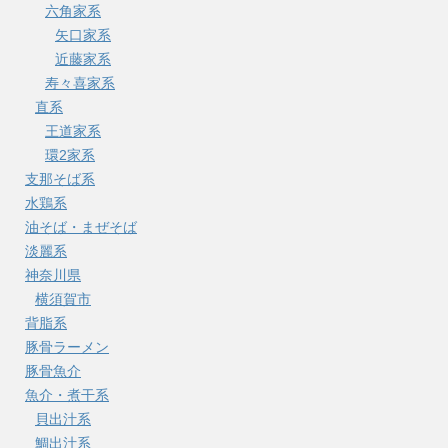
六角家系
矢口家系
近藤家系
寿々喜家系
直系
王道家系
環2家系
支那そば系
水鶏系
油そば・まぜそば
淡麗系
神奈川県
横須賀市
背脂系
豚骨ラーメン
豚骨魚介
魚介・煮干系
貝出汁系
鯛出汁系