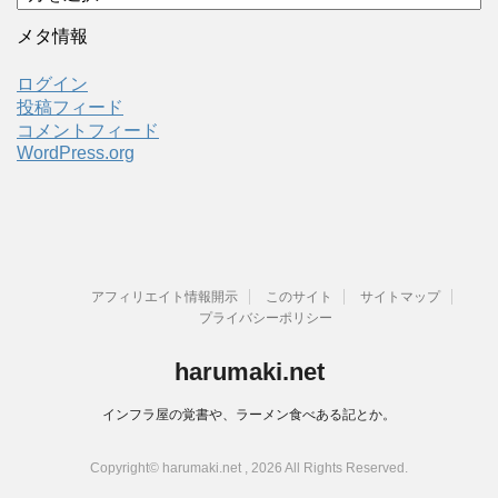
ー
カ
メタ情報
イ
ブ
ログイン
投稿フィード
コメントフィード
WordPress.org
アフィリエイト情報開示
このサイト
サイトマップ
プライバシーポリシー
harumaki.net
インフラ屋の覚書や、ラーメン食べある記とか。
Copyright© harumaki.net , 2026 All Rights Reserved.