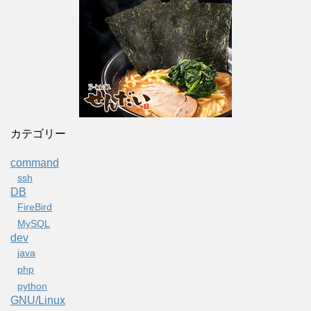
カテゴリー
command
ssh
DB
FireBird
MySQL
dev
java
php
python
GNU/Linux