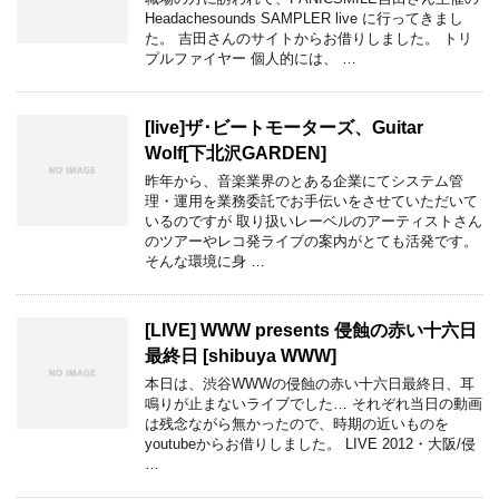
Headachesounds SAMPLER live に行ってきまし
た。 吉田さんのサイトからお借りしました。 トリ
プルファイヤー 個人的には、 …
[live]ザ･ビートモーターズ、Guitar
Wolf[下北沢GARDEN]
昨年から、音楽業界のとある企業にてシステム管
理・運用を業務委託でお手伝いをさせていただいて
いるのですが 取り扱いレーベルのアーティストさん
のツアーやレコ発ライブの案内がとても活発です。
そんな環境に身 …
[LIVE] WWW presents 侵蝕の赤い十六日
最終日 [shibuya WWW]
本日は、渋谷WWWの侵蝕の赤い十六日最終日、耳
鳴りが止まないライブでした… それぞれ当日の動画
は残念ながら無かったので、時期の近いものを
youtubeからお借りしました。 LIVE 2012・大阪/侵
…