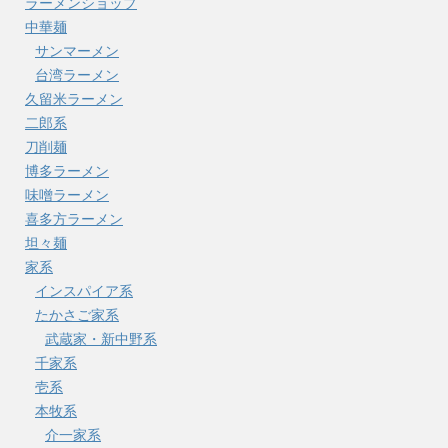
ラーメンショップ
中華麺
サンマーメン
台湾ラーメン
久留米ラーメン
二郎系
刀削麺
博多ラーメン
味噌ラーメン
喜多方ラーメン
坦々麺
家系
インスパイア系
たかさご家系
武蔵家・新中野系
千家系
壱系
本牧系
介一家系