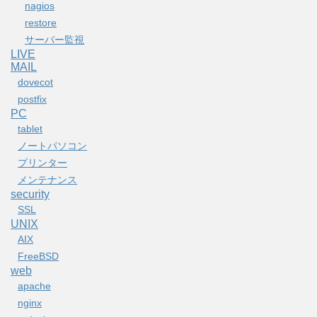
nagios
restore
サーバー監視
LIVE
MAIL
dovecot
postfix
PC
tablet
ノートパソコン
プリンター
メンテナンス
security
SSL
UNIX
AIX
FreeBSD
web
apache
nginx