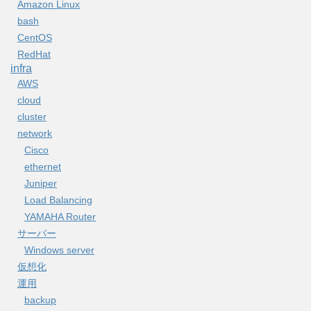
Amazon Linux
bash
CentOS
RedHat
infra
AWS
cloud
cluster
network
Cisco
ethernet
Juniper
Load Balancing
YAMAHA Router
サーバー
Windows server
仮想化
運用
backup