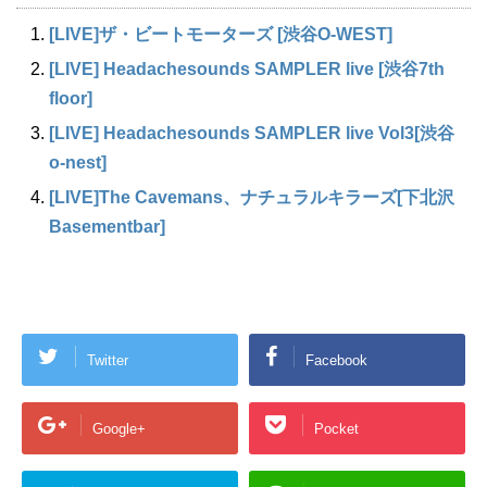
[LIVE]ザ・ビートモーターズ [渋谷O-WEST]
[LIVE] Headachesounds SAMPLER live [渋谷7th
floor]
[LIVE] Headachesounds SAMPLER live Vol3[渋谷
o-nest]
[LIVE]The Cavemans、ナチュラルキラーズ[下北沢
Basementbar]
Twitter
Facebook
Google+
Pocket