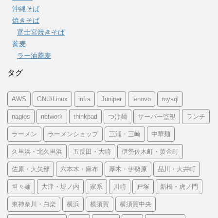
沖縄そば
焼きそば
富士宮焼きそば
蕎麦
ラー油蕎麦
タグ
AWS
GNU/Linux
infra
Juniper
lenovo
mysql
nagios
network
thinkpad
つけ麺
サーバー監視
ランチ
ラーメン
ラーメンショップ
三浦・三崎
中華麺
久里浜・北久里浜
五反田・大崎
伊勢佐木町・黄金町
佐原・大矢部
六本木・麻布
厚木・伊勢原
品川・大井町
坦々麺
大津・堀ノ内
家系
川崎
戸塚
新橋・虎ノ門
東神奈川・白楽
横浜
横須賀
横須賀中央