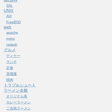
security
SSL
UNIX
AIX
FreeBSD
web
apache
nginx
redash
グルメ
ディナー
ランチ
定食
居酒屋
焼肉
トラブルシュート
ラーメン全般
オリジナル系
カレーラーメン
ご当地ラーメン