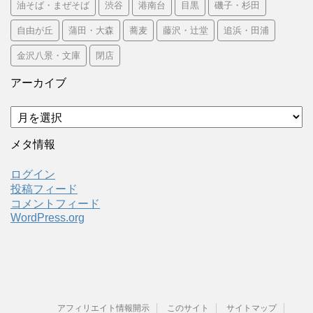
油そば・まぜそば
渋谷
港南台
目黒
磯子・杉田
自由が丘
蒲田・大森
蕎麦
藤沢・辻堂
追浜・田浦
金沢八景・文庫
閉店
アーカイブ
ア
ー
カ
メタ情報
イ
ブ
ログイン
投稿フィード
コメントフィード
WordPress.org
アフィリエイト情報開示
このサイト
サイトマップ