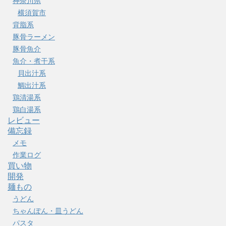
神奈川県
横須賀市
背脂系
豚骨ラーメン
豚骨魚介
魚介・煮干系
貝出汁系
鯛出汁系
鶏清湯系
鶏白湯系
レビュー
備忘録
メモ
作業ログ
買い物
開発
麺もの
うどん
ちゃんぽん・皿うどん
パスタ