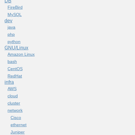
DB
FireBird
MySQL
dev
java
php
python
GNU/Linux
Amazon Linux
bash
CentOS
RedHat
infra
AWS
cloud
cluster
network
Cisco
ethernet
Juniper