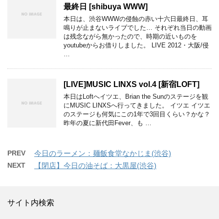
最終日 [shibuya WWW]
本日は、渋谷WWWの侵蝕の赤い十六日最終日、耳
鳴りが止まないライブでした… それぞれ当日の動画
は残念ながら無かったので、時期の近いものを
youtubeからお借りしました。 LIVE 2012・大阪/侵
…
[LIVE]MUSIC LINXS vol.4 [新宿LOFT]
本日はLoftへイツエ、Brian the Sunのステージを観
にMUSIC LINXSへ行ってきました。 イツエ イツエ
のステージも何気にこの1年で3回目くらい？かな？
昨年の夏に新代田Fever、も …
PREV
今日のラーメン：麺飯食堂なかじま(渋谷)
NEXT
【閉店】今日の油そば：大黒屋(渋谷)
サイト内検索