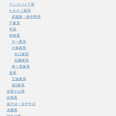
インスパイア系
たかさご家系
武蔵家・新中野系
千家系
壱系
本牧系
介一家系
六角家系
矢口家系
近藤家系
寿々喜家系
直系
王道家系
環2家系
支那そば系
水鶏系
油そば・まぜそば
淡麗系