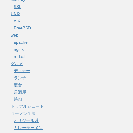
SSL
UNIX
AIX
FreeBSD
web
apache
nginx
redash
グルメ
ディナー
ランチ
定食
居酒屋
焼肉
トラブルシュート
ラーメン全般
オリジナル系
カレーラーメン