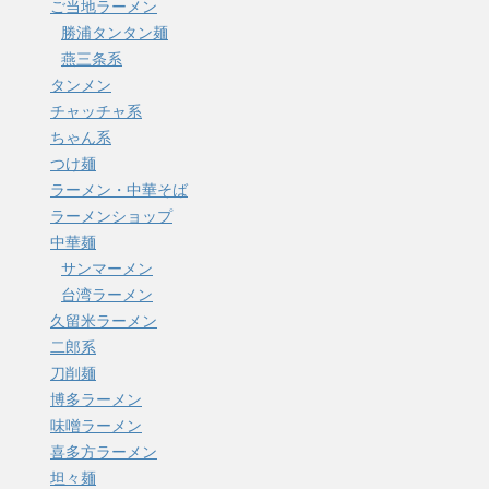
ご当地ラーメン
勝浦タンタン麺
燕三条系
タンメン
チャッチャ系
ちゃん系
つけ麺
ラーメン・中華そば
ラーメンショップ
中華麺
サンマーメン
台湾ラーメン
久留米ラーメン
二郎系
刀削麺
博多ラーメン
味噌ラーメン
喜多方ラーメン
坦々麺