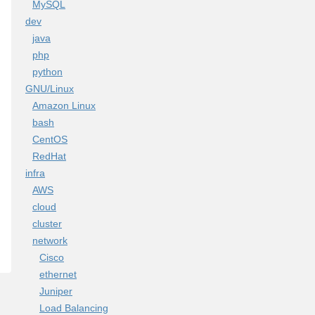
MySQL
dev
java
php
python
GNU/Linux
Amazon Linux
bash
CentOS
RedHat
infra
AWS
cloud
cluster
network
Cisco
ethernet
Juniper
Load Balancing