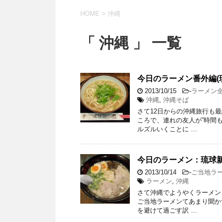
HOME
>
沖縄
「 沖縄 」 一覧
今日のラーメン番外編(
2013/10/15
-
ラーメン
沖縄
,
沖縄そば
さて12日からの沖縄旅行も
ころで、連れの友人が”時間
ルズルいくことに …
今日のラーメン：琉球新麺
2013/10/14
-
ご当地ラ
ラーメン
,
沖縄
さて沖縄でようやくラーメン
ご当地ラーメンてあまり聞か
を避けて過ごす訳 …