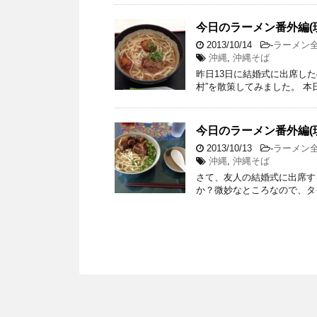
今日のラーメン番外編(
2013/10/14
-
ラーメン
沖縄
,
沖縄そば
昨日13日に結婚式に出席し
村”を散策してみました。 本
今日のラーメン番外編(
2013/10/13
-
ラーメン
沖縄
,
沖縄そば
さて、友人の結婚式に出席す
か？微妙なところなので、タイ