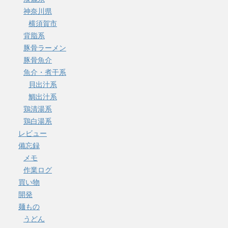
神奈川県
横須賀市
背脂系
豚骨ラーメン
豚骨魚介
魚介・煮干系
貝出汁系
鯛出汁系
鶏清湯系
鶏白湯系
レビュー
備忘録
メモ
作業ログ
買い物
開発
麺もの
うどん