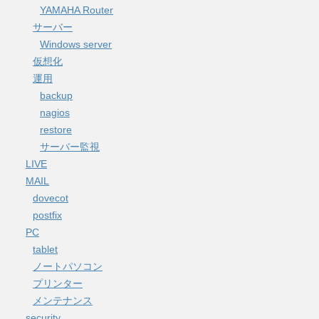
YAMAHA Router
サーバー
Windows server
仮想化
運用
backup
nagios
restore
サーバー監視
LIVE
MAIL
dovecot
postfix
PC
tablet
ノートパソコン
プリンター
メンテナンス
security