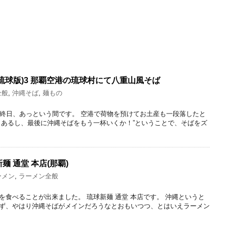
琉球版)3 那覇空港の琉球村にて八重山風そば
全般
,
沖縄そば
,
麺もの
最終日、あっという間です。 空港で荷物を預けてお土産も一段落したと
もあるし、最後に沖縄そばをもう一杯いくか！”ということで、そばをズ
 通堂 本店(那覇)
ーメン
,
ラーメン全般
を食べることが出来ました。 琉球新麺 通堂 本店です。 沖縄というと
ず、やはり沖縄そばがメインだろうなとおもいつつ、とはいえラーメン