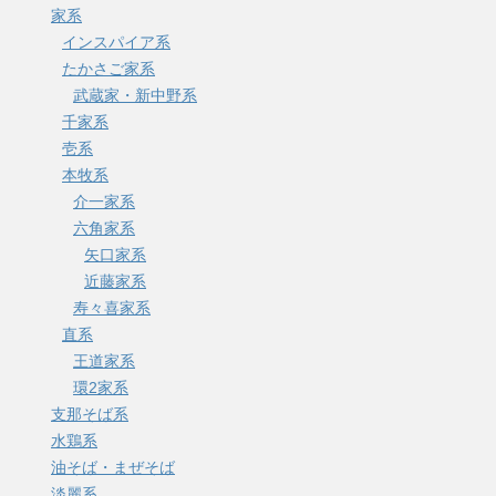
家系
インスパイア系
たかさご家系
武蔵家・新中野系
千家系
壱系
本牧系
介一家系
六角家系
矢口家系
近藤家系
寿々喜家系
直系
王道家系
環2家系
支那そば系
水鶏系
油そば・まぜそば
淡麗系