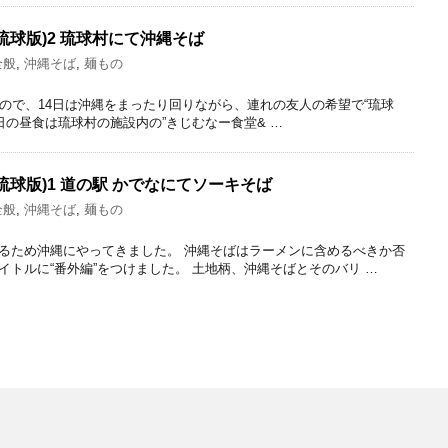
琉球版)2 琉球村にて沖縄そば
全般
,
沖縄そば
,
麺もの
たので、14日は沖縄をまったり回りながら、連れの友人の希望で“琉球
日の昼食は琉球村の施設内の”きじむなー食堂& …
琉球版)1 道の駅 かでなにてソーキそば
全般
,
沖縄そば
,
麺もの
るため沖縄にやってきました。 沖縄そばはラーメンに含めるべきか否
トルに“番外編”をつけました。 土地柄、沖縄そばとそのバリ …